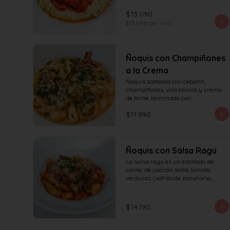
tomates asados, cocinado 
lentamente con vino blanco y fondo 
$13.090
de verduras.
$13.090
por und
Ñoquis con Champiñones
a la Crema
Ñoquis salteado con cebollín, 
champiñones, vino blanco y crema 
de leche, terminado con

queso y perejil.
$11.990
Ñoquis con Salsa Ragú
La salsa ragú es un estofado de 
carne, de cocción lenta, tomate, 
verduras (sofrito de zanahoria, 
cebolla, apio) y vino.
$14.190