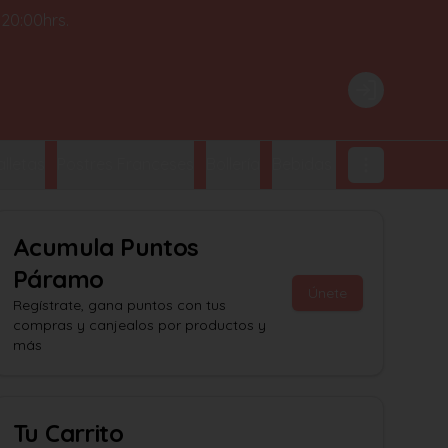
 20:00hrs.
Login
lletas
Postres Franceses
Bollería
Bebidas Embotelladas
Acumula
Puntos
Páramo
Únete
Regístrate, gana puntos con tus
compras y canjealos por productos y
más
Tu Carrito