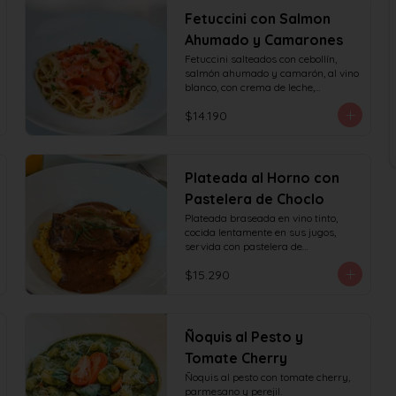
Fetuccini con Salmon
Ahumado y Camarones
Fetuccini salteados con cebollín, 
salmón ahumado y camarón, al vino 
blanco, con crema de leche,

queso y perejil.
$14.190
Plateada al Horno con
Pastelera de Choclo
Plateada braseada en vino tinto, 
cocida lentamente en sus jugos, 
servida con pastelera de

choclo y albahaca.
$15.290
Ñoquis al Pesto y
Tomate Cherry
Ñoquis al pesto con tomate cherry, 
parmesano y perejil.