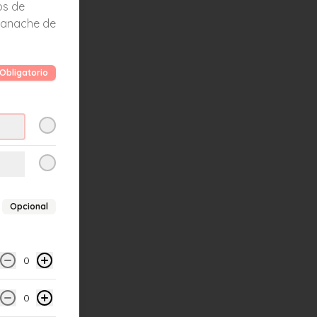
os de
ganache de
Obligatorio
Opcional
0
0