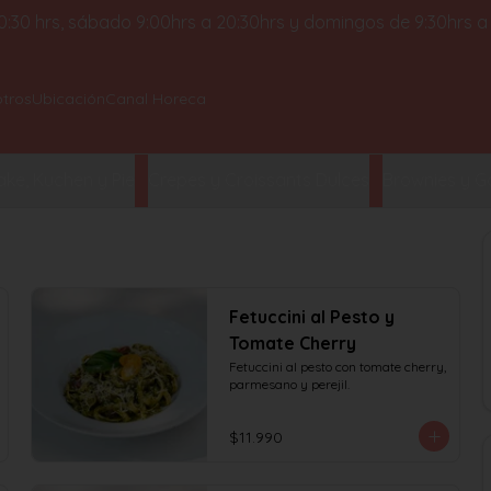
 20:30 hrs, sábado 9:00hrs a 20:30hrs y domingos de 9:30hrs a
tros
Ubicación
Canal Horeca
ke, Kuchen y Pie
Crepes y Croissants Dulces
Brownies y Ga
Fetuccini al Pesto y
Tomate Cherry
Fetuccini al pesto con tomate cherry, 
parmesano y perejil.
$11.990