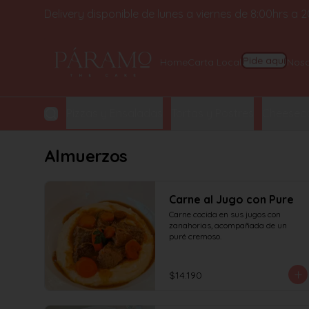
Delivery disponible de lunes a viernes de 8:00hrs a
Home
Carta Local
Noso
Pide aquí
y Croissant
Pizzas y Ensaladas
Tortas y Postres
Cheeseca
Almuerzos
Carne al Jugo con Pure
Carne cocida en sus jugos con 
zanahorias, acompañada de un 
puré cremoso.
$14.190