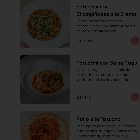
Fetuccini con
Champiñones a la Crema
Fetuccini salteado con cebollín, 
champiñones, vino blanco y crema 
de leche, terminado con

queso y perejil.
$11.990
Fetuccini con Salsa Ragú
La salsa ragú es un estofado de 
carne, de cocción lenta, tomate, 
verduras (sofrito de zanahoria, 
cebolla, apio) y vino.
$14.190
Pollo a la Toscana
Pechuga de pollo sobre un cremoso 
puré natural de papas, cubierta con 
un delicado guiso de cebolla y 