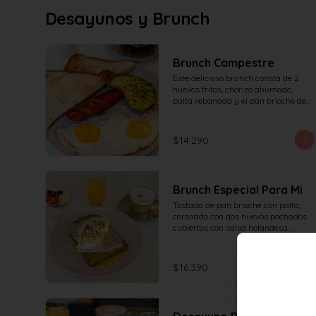
Desayunos y Brunch
Brunch Campestre
Este delicioso brunch consta de 2 
huevos fritos, chorizo ahumado, 
palta rebanada y el pan brioche de 
la casa, incluye café simple o té 
tradicional + jugo del día de 160ml 
(el café puede ser doble por $1.000 
$14.290
adicionales) + yogur griego con 
granola y frutas de estación.
Brunch Especial Para Mi
Tostada de pan brioche con palta, 
coronado con dos huevos pochados 
cubiertos con salsa holandesa, 
decorado con sésamo + una 
proteína a elección (salmón, jamón, 
queso, prosciutto o tocino) incluye 
$16.390
café simple o té tradicional (el café 
puede ser doble por $1.000 
adicionales) + jugo del día de 160ml 
+ yogur griego con granola y frutas 