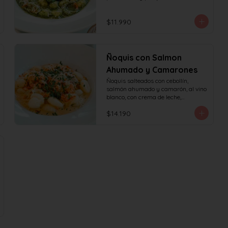
$11.990
Ñoquis con Salmon
Ahumado y Camarones
Ñoquis salteados con cebollín, 
salmón ahumado y camarón, al vino 
blanco, con crema de leche,

queso y perejil.
$14.190