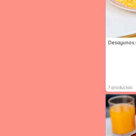
Desayunos 
7 productos