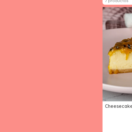
7 productos
Cheesecake,