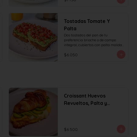
Tostadas Tomate Y
Palta
Dos tostadas del pan de tu 
preferencia brioche o de campo 
integral, cubiertos con palta molida 
y tomate en cubos, decorado con 
$6.050
sésamo o ciboulette.
Croissant Huevos
Revueltos, Palta y
Queso
$6.500