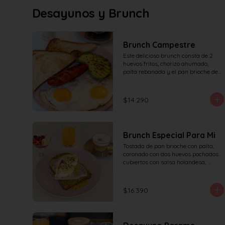
Desayunos y Brunch
Brunch Campestre
Este delicioso brunch consta de 2 
huevos fritos, chorizo ahumado, 
palta rebanada y el pan brioche de 
la casa, incluye café simple o té 
tradicional + jugo del día de 160ml 
(el café puede ser doble por $1.000 
$14.290
adicionales) + yogur griego con 
granola y frutas de estación.
Brunch Especial Para Mi
Tostada de pan brioche con palta, 
coronado con dos huevos pochados 
cubiertos con salsa holandesa, 
decorado con sésamo + una 
proteína a elección (salmón, jamón, 
queso, prosciutto o tocino) incluye 
$16.390
café simple o té tradicional (el café 
puede ser doble por $1.000 
adicionales) + jugo del día de 160ml 
+ yogur griego con granola y frutas 