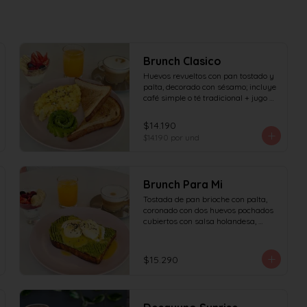
Brunch Clasico
Huevos revueltos con pan tostado y 
palta, decorado con sésamo; incluye 
café simple o té tradicional + jugo 
del día de 160ml (el café puede ser 
doble por $1.000 adicionales), + 
$14.190
yogur griego con granola y frutas de 
$14.190
por und
estación.
Brunch Para Mi
Tostada de pan brioche con palta, 
coronado con dos huevos pochados 
cubiertos con salsa holandesa, 
decorado con sésamo; incluye café 
simple o té tradicional (el café puede 
ser doble por $1.000 adicionales) + 
$15.290
jugo del día de 160ml + yogur griego 
con granola y frutas de estación.