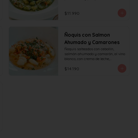
$11.990
Ñoquis con Salmon
Ahumado y Camarones
Ñoquis salteados con cebollín, 
salmón ahumado y camarón, al vino 
blanco, con crema de leche,

queso y perejil.
$14.190