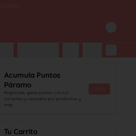
 20:00hrs.
Login
lletas
Postres Franceses
Bollería
Bebidas Embotelladas
Acumula
Puntos
Páramo
Únete
Regístrate, gana puntos con tus
compras y canjealos por productos y
más
Tu Carrito