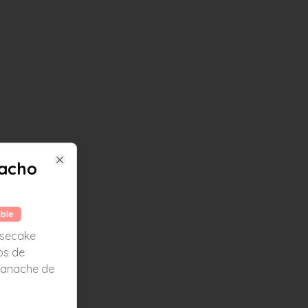
tacho
Close
ible
esecake
os de
ganache de