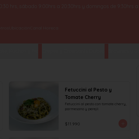
 20:30 hrs, sábado 9:00hrs a 20:30hrs y domingos de 9:30hrs a
tros
Ubicación
Canal Horeca
ke, Kuchen y Pie
Crepes y Croissants Dulces
Brownies y Ga
Fetuccini al Pesto y
Tomate Cherry
Fetuccini al pesto con tomate cherry, 
parmesano y perejil.
$11.990