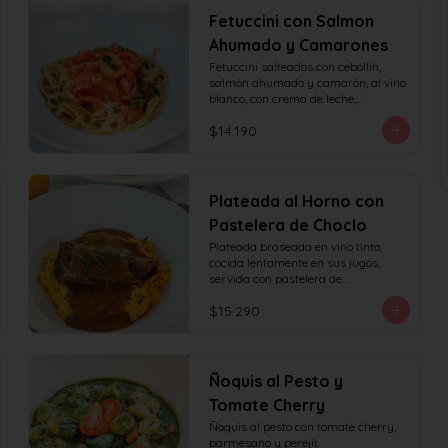
Fetuccini con Salmon
Ahumado y Camarones
Fetuccini salteados con cebollín, 
salmón ahumado y camarón, al vino 
blanco, con crema de leche,

queso y perejil.
$14.190
Plateada al Horno con
Pastelera de Choclo
Plateada braseada en vino tinto, 
cocida lentamente en sus jugos, 
servida con pastelera de

choclo y albahaca.
$15.290
Ñoquis al Pesto y
Tomate Cherry
Ñoquis al pesto con tomate cherry, 
parmesano y perejil.