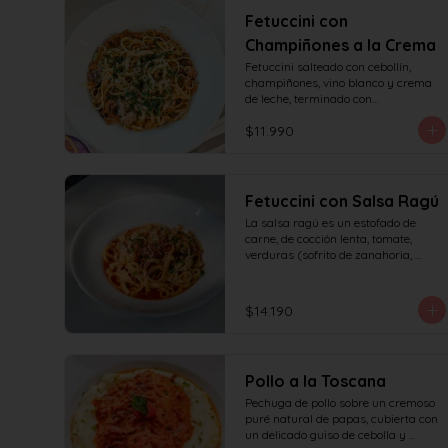
Fetuccini con
Champiñones a la Crema
Fetuccini salteado con cebollín, 
champiñones, vino blanco y crema 
de leche, terminado con

queso y perejil.
$11.990
Fetuccini con Salsa Ragú
La salsa ragú es un estofado de 
carne, de cocción lenta, tomate, 
verduras (sofrito de zanahoria, 
cebolla, apio) y vino.
$14.190
Pollo a la Toscana
Pechuga de pollo sobre un cremoso 
puré natural de papas, cubierta con 
un delicado guiso de cebolla y 