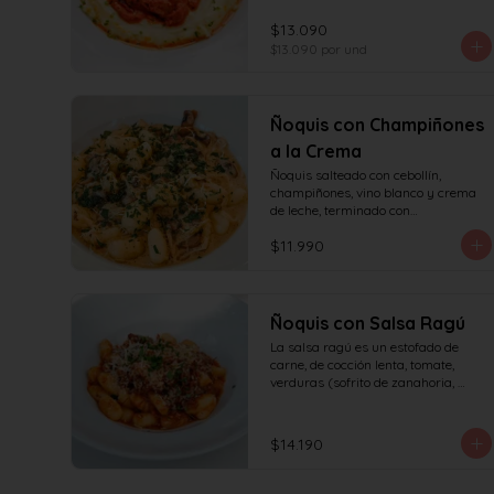
tomates asados, cocinado 
lentamente con vino blanco y fondo 
$13.090
de verduras.
$13.090
por und
Ñoquis con Champiñones
a la Crema
Ñoquis salteado con cebollín, 
champiñones, vino blanco y crema 
de leche, terminado con

queso y perejil.
$11.990
Ñoquis con Salsa Ragú
La salsa ragú es un estofado de 
carne, de cocción lenta, tomate, 
verduras (sofrito de zanahoria, 
cebolla, apio) y vino.
$14.190