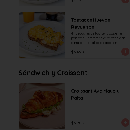
Tostadas Huevos
Revueltos
4 huevos revueltos, servidos en el 
pan de su preferencia: brioche o de 
campo integral, decorado con 
sésamo o ciboulette.
$6.490
Sándwich y Croissant
Croissant Ave Mayo y
Palta
$6.900