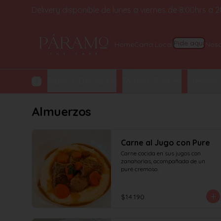
Delivery disponible de lunes a viernes de 8:00hrs a
Home
Carta Local
Noso
Pide aquí
y Croissant
Pizzas y Ensaladas
Tortas y Postres
Cheeseca
Almuerzos
Carne al Jugo con Pure
Carne cocida en sus jugos con 
zanahorias, acompañada de un 
puré cremoso.
$14.190