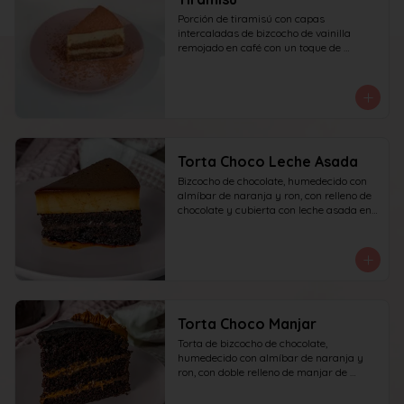
Porción de tiramisú con capas 
intercaladas de bizcocho de vainilla 
remojado en café con un toque de 
amaretto y crema a base de queso 
mascarpone, yema y azúcar, finalizado 
con cacao en polvo espolvoreado.
Torta Choco Leche Asada
Bizcocho de chocolate, humedecido con 
almíbar de naranja y ron, con relleno de 
chocolate y cubierta con leche asada en 
su parte superior. recomendada para 15 
personas.
Torta Choco Manjar
Torta de bizcocho de chocolate, 
humedecido con almíbar de naranja y 
ron, con doble relleno de manjar de 
campo, cubierta con ganache de 
chocolate oscuro y detalles de manjar. 