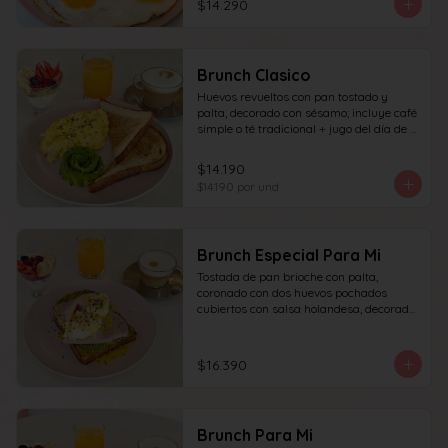
$14.290
granola y frutas de estación.
Brunch Clasico
Huevos revueltos con pan tostado y 
palta, decorado con sésamo; incluye café 
simple o té tradicional + jugo del día de 
160ml (el café puede ser doble por 
$1.000 adicionales), + yogur griego con 
$14.190
granola y frutas de estación.
$14.190
por und
Brunch Especial Para Mi
Tostada de pan brioche con palta, 
coronado con dos huevos pochados 
cubiertos con salsa holandesa, decorado 
con sésamo + una proteína a elección 
(salmón, jamón, queso, prosciutto o 
tocino) incluye café simple o té 
$16.390
tradicional (el café puede ser doble por 
$1.000 adicionales) + jugo del día de 
160ml + yogur griego con granola y 
frutas de estación.
Brunch Para Mi