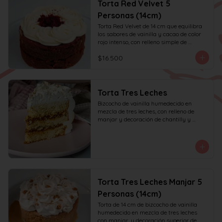
Torta Red Velvet 5
Personas (14cm)
Torta Red Velvet de 14 cm que equilibra 
los sabores de vainilla y cacao de color 
rojo intenso, con relleno simple de 
frosting de queso crema y decoración 
$16.500
solo en la parte superior. Recomendada 
para 6 personas.
Torta Tres Leches
Bizcocho de vainilla humedecido en 
mezcla de tres leches, con relleno de 
manjar y decoración de chantilly y 
manjar.
Torta Tres Leches Manjar 5
Personas (14cm)
Torta de 14 cm de bizcocho de vainilla 
humedecido en mezcla de tres leches 
con manjar, y decoración superior de 