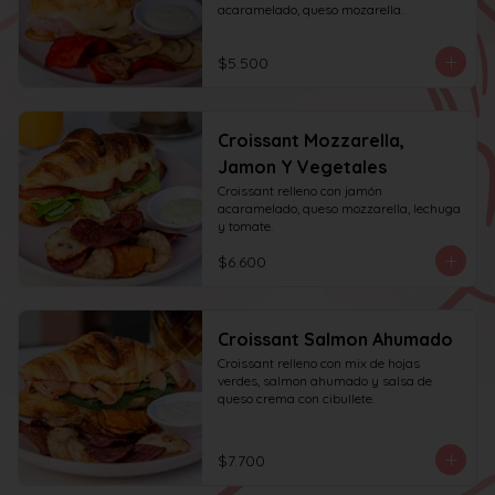
acaramelado, queso mozarella.
$5.500
Croissant Mozzarella,
Jamon Y Vegetales
Croissant relleno con jamón 
acaramelado, queso mozzarella, lechuga 
y tomate.
$6.600
Croissant Salmon Ahumado
Croissant relleno con mix de hojas 
verdes, salmon ahumado y salsa de 
queso crema con cibullete.
$7.700