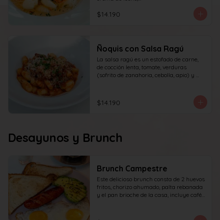
queso y perejil.
$14.190
Ñoquis con Salsa Ragú
La salsa ragú es un estofado de carne, 
de cocción lenta, tomate, verduras 
(sofrito de zanahoria, cebolla, apio) y 
vino.
$14.190
Desayunos y Brunch
Brunch Campestre
Este delicioso brunch consta de 2 huevos 
fritos, chorizo ahumado, palta rebanada 
y el pan brioche de la casa, incluye café 
simple o té tradicional + jugo del día de 
160ml (el café puede ser doble por 
$1.000 adicionales) + yogur griego con 