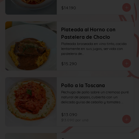
$14.190
Plateada al Horno con
Pastelera de Choclo
Plateada braseada en vino tinto, cocida 
lentamente en sus jugos, servida con 
pastelera de

choclo y albahaca.
$15.290
Pollo a la Toscana
Pechuga de pollo sobre un cremoso puré 
natural de papas, cubierta con un 
delicado guiso de cebolla y tomates 
asados, cocinado lentamente con vino 
blanco y fondo de verduras.
$13.090
$13.090
por und