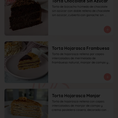
Torta Chocolate Sin Azucar
Torta de bizcocho húmedo de chocolate 
sin azúcar con doble relleno de chocolate 
sin azúcar, cubierto con ganache sin 
azúcar y decorado con chocolate rallado.
Torta Hojarasca Frambuesa
Torta de hojarasca rellena por capas 
intercaladas de mermelada de 
frambuesa natural, manjar de campo y 
crema pastelera casera, decorada con 
manjar de campo y frambuesa. 
recomendada para 15 personas.
Torta Hojarasca Manjar
Torta de hojarasca rellena con capas 
intercaladas de manjar de campo y 
crema pastelera casera, decorada con 
manjar de campo. recomendada para 15 