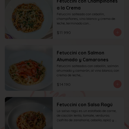
Fetuccini con Champiñones
a la Crema
Fetuccini salteado con cebollín, 
champiñones, vino blanco y crema de 
leche, terminado con

queso y perejil.
$11.990
Fetuccini con Salmon
Ahumado y Camarones
Fetuccini salteados con cebollín, salmón 
ahumado y camarón, al vino blanco, con 
crema de leche,

queso y perejil.
$14.190
Fetuccini con Salsa Ragú
La salsa ragú es un estofado de carne, 
de cocción lenta, tomate, verduras 
(sofrito de zanahoria, cebolla, apio) y 
vino.