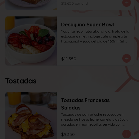
huevo y tocino en cuadritos, coronada 
$12.650
por und
con ciboulette.
Desayuno Super Bowl
Yogur griego natural, granola, fruta de la 
estación y miel. incluye café simple o té 
tradicional + jugo del día de 160ml (el 
café puede ser doble por $1.000 
adicionales)
$11.550
Tostadas
Tostadas Francesas
Saladas
Tostadas de pan brioche rebosado en 
mezcla de huevo leche, canela y azúcar, 
dorados en mantequilla, servido con 
huevos revueltos, tocino y miel de maple.
$9.350