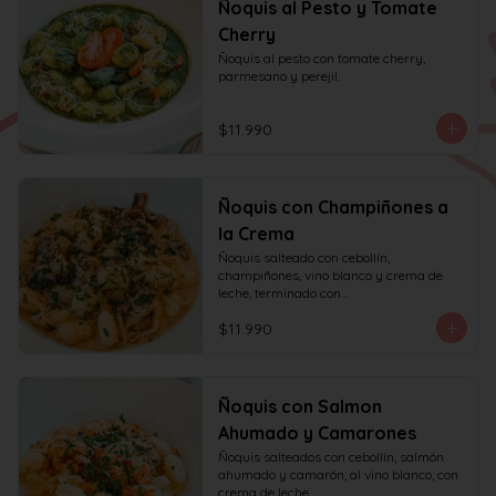
Ñoquis al Pesto y Tomate
Cherry
Ñoquis al pesto con tomate cherry, 
parmesano y perejil.
$11.990
Ñoquis con Champiñones a
la Crema
Ñoquis salteado con cebollín, 
champiñones, vino blanco y crema de 
leche, terminado con

queso y perejil.
$11.990
Ñoquis con Salmon
Ahumado y Camarones
Ñoquis salteados con cebollín, salmón 
ahumado y camarón, al vino blanco, con 
crema de leche,
