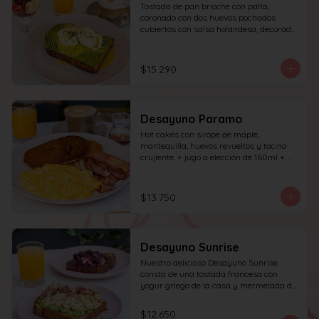
Tostada de pan brioche con palta, 
coronado con dos huevos pochados 
cubiertos con salsa holandesa, decorado 
con sésamo; incluye café simple o té 
tradicional (el café puede ser doble por 
$1.000 adicionales) + jugo del día de 
$15.290
160ml + yogur griego con granola y 
frutas de estación.
Desayuno Paramo
Hot cakes con sirope de maple, 
mantequilla, huevos revueltos y tocino 
crujiente. + jugo a elección de 160ml + 
café simple o té tradicional
$13.750
Desayuno Sunrise
Nuestro delicioso Desayuno Sunrise 
consta de una tostada francesa con 
yogur griego de la casa y mermelada de 
frutos rojos 100% natural y una tostada 
de pan blanco con palta molida, pasta de 
$12.650