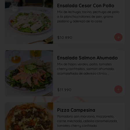
Ensalada Cesar Con Pollo
Mix de lechuga, tocino, pechuga de pollo 
a la plancha,crotones de pan, grana 
padano y aderezo de la casa
$10.890
Ensalada Salmon Ahumado
Mix de hojas verdes, palta, tomates 
cherry confitados, salmón ahumado, 
acompañada de aderezo cítrico, 
acompañado de una rebanada de pan.
$11.990
Pizza Campesina
Pomodoro san marzano, mozzarella, 
carne mechada, cebolla caramelizada, 
tomates cherry confitado.