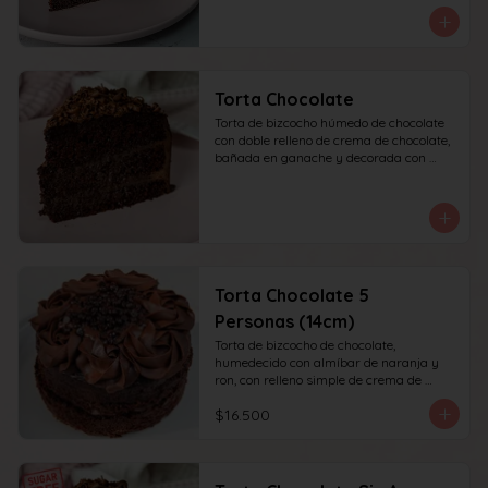
recomendada para 10 personas.
Torta Chocolate
Torta de bizcocho húmedo de chocolate 
con doble relleno de crema de chocolate, 
bañada en ganache y decorada con 
chocolate rallado. recomendada para 10 
personas.
Torta Chocolate 5
Personas (14cm)
Torta de bizcocho de chocolate, 
humedecido con almíbar de naranja y 
ron, con relleno simple de crema de 
chocolate, decoración superior con 
$16.500
ganache de chocolate. Recomendada 
para 6 personas.