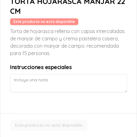
TORTA HOJARASCA MANJAR 22
CM
Croissant Choco Fruta
Este producto no esta disponible
Croissant relleno con frutilla, platano y 
chocolate belga al 54% cacao.
Torta de hojarasca rellena con capas intercaladas
de manjar de campo y crema pastelera casera,
decorada con manjar de campo. recomendada
$5.000
para 15 personas.
Instrucciones especiales
Croissant Nutella
Delicioso Croissant relleno de Nutella, 
cubierto con azúcar glass
$4.300
Este producto no esta disponible
Croissant Solo
Masa hojaldrada, suave y crujiente, en 