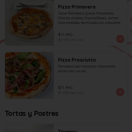
Pizza Primavera
Salsa Pomodoro, Queso Mozzarella, 
Choclos Asados, Champiñones, Jamon 
Acaramelado, terminado con ciboulette y 
Crema de Leche
$11.990
$11.990
por und
Pizza Prosciutto
Pomodoro san marzano, mozzarella, 
prosciutto, rucula.
$11.990
$11.990
por und
Tortas y Postres
Tiramisu