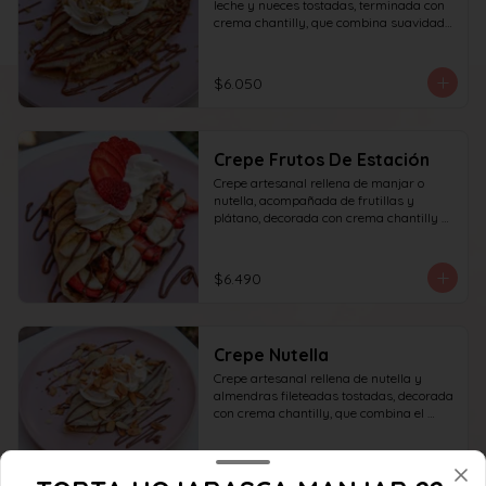
leche y nueces tostadas, terminada con 
crema chantilly, que combina suavidad 
y textura en cada bocado.
$6.050
Crepe Frutos De Estación
Crepe artesanal rellena de manjar o 
nutella, acompañada de frutillas y 
plátano, decorada con crema chantilly y 
frutilla fresca, que ofrece un equilibrio 
perfecto entre dulzura, frescura y 
textura en cada bocado.
$6.490
Crepe Nutella
Crepe artesanal rellena de nutella y 
almendras fileteadas tostadas, decorada 
con crema chantilly, que combina el 
sabor intenso del chocolate con el toque 
crujiente de las almendras en cada 
bocado.
$6.050