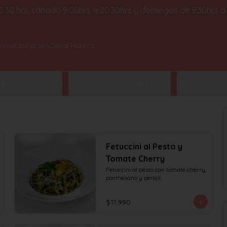
 20:30 hrs, sábado 9:00hrs a 20:30hrs y domingos de 9:30hrs a
tros
Ubicación
Canal Horeca
ke, Kuchen y Pie
Crepes y Croissants Dulces
Brownies y Ga
Fetuccini al Pesto y
Tomate Cherry
Fetuccini al pesto con tomate cherry, 
parmesano y perejil.
$11.990