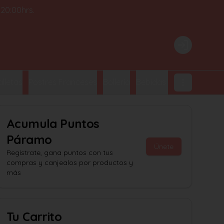
 20:00hrs.
Login
lletas
Postres Franceses
Bollería
Bebidas Embotelladas
Acumula
Puntos
Páramo
Únete
Regístrate, gana puntos con tus
compras y canjealos por productos y
más
Tu Carrito