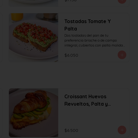
Tostadas Tomate Y
Palta
Dos tostadas del pan de tu 
preferencia brioche o de campo 
integral, cubiertos con palta molida 
y tomate en cubos, decorado con 
$6.050
sésamo o ciboulette.
Croissant Huevos
Revueltos, Palta y
Queso
$6.500