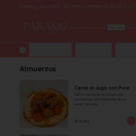
Delivery disponible de lunes a viernes de 8:00hrs a
Home
Carta Local
Pide aquí
Noso
y Croissant
Pizzas y Ensaladas
Tortas y Postres
Cheeseca
Almuerzos
Carne al Jugo con Pure
Carne cocida en sus jugos con 
zanahorias, acompañada de un 
puré cremoso.
$14.190