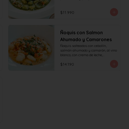
$11.990
Ñoquis con Salmon
Ahumado y Camarones
Ñoquis salteados con cebollín, 
salmón ahumado y camarón, al vino 
blanco, con crema de leche,

queso y perejil.
$14.190