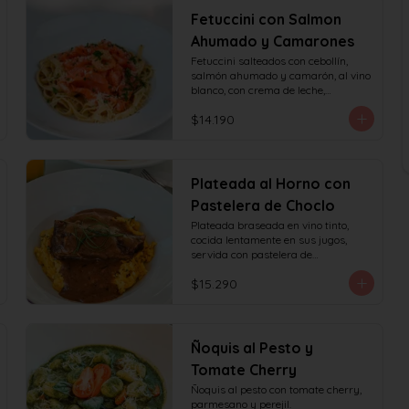
Fetuccini con Salmon
Ahumado y Camarones
Fetuccini salteados con cebollín, 
salmón ahumado y camarón, al vino 
blanco, con crema de leche,

queso y perejil.
$14.190
Plateada al Horno con
Pastelera de Choclo
Plateada braseada en vino tinto, 
cocida lentamente en sus jugos, 
servida con pastelera de

choclo y albahaca.
$15.290
Ñoquis al Pesto y
Tomate Cherry
Ñoquis al pesto con tomate cherry, 
parmesano y perejil.