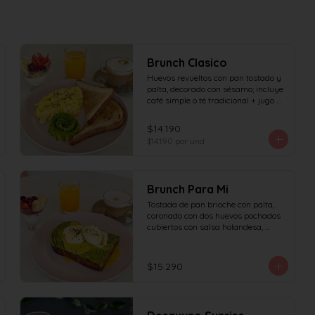
Brunch Clasico
Huevos revueltos con pan tostado y 
palta, decorado con sésamo; incluye 
café simple o té tradicional + jugo 
del día de 160ml (el café puede ser 
doble por $1.000 adicionales), + 
$14.190
yogur griego con granola y frutas de 
$14.190
por und
estación.
Brunch Para Mi
Tostada de pan brioche con palta, 
coronado con dos huevos pochados 
cubiertos con salsa holandesa, 
decorado con sésamo; incluye café 
simple o té tradicional (el café puede 
ser doble por $1.000 adicionales) + 
$15.290
jugo del día de 160ml + yogur griego 
con granola y frutas de estación.