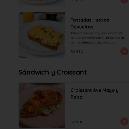
Tostadas Huevos
Revueltos
4 huevos revueltos, servidos en el 
pan de su preferencia: brioche o de 
campo integral, decorado con 
sésamo o ciboulette.
$6.490
Sándwich y Croissant
Croissant Ave Mayo y
Palta
$6.900