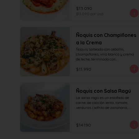
tomates asados, cocinado 
lentamente con vino blanco y fondo 
$13.090
de verduras.
$13.090
por und
Ñoquis con Champiñones
a la Crema
Ñoquis salteado con cebollín, 
champiñones, vino blanco y crema 
de leche, terminado con

queso y perejil.
$11.990
Ñoquis con Salsa Ragú
La salsa ragú es un estofado de 
carne, de cocción lenta, tomate, 
verduras (sofrito de zanahoria, 
cebolla, apio) y vino.
$14.190