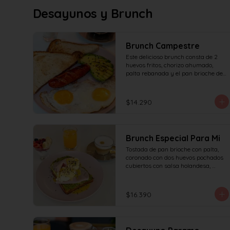
Desayunos y Brunch
Brunch Campestre
Este delicioso brunch consta de 2 
huevos fritos, chorizo ahumado, 
palta rebanada y el pan brioche de 
la casa, incluye café simple o té 
tradicional + jugo del día de 160ml 
(el café puede ser doble por $1.000 
$14.290
adicionales) + yogur griego con 
granola y frutas de estación.
Brunch Especial Para Mi
Tostada de pan brioche con palta, 
coronado con dos huevos pochados 
cubiertos con salsa holandesa, 
decorado con sésamo + una 
proteína a elección (salmón, jamón, 
queso, prosciutto o tocino) incluye 
$16.390
café simple o té tradicional (el café 
puede ser doble por $1.000 
adicionales) + jugo del día de 160ml 
+ yogur griego con granola y frutas 