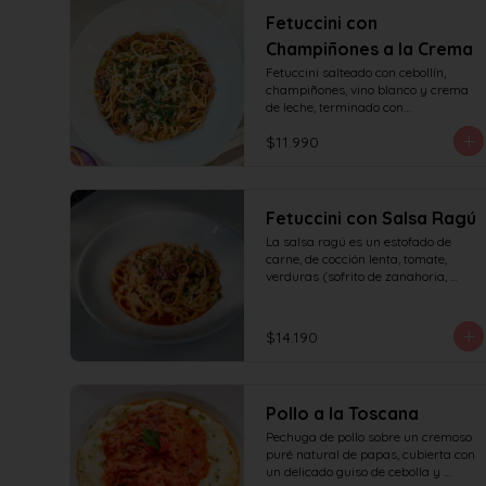
Fetuccini con
Champiñones a la Crema
Fetuccini salteado con cebollín, 
champiñones, vino blanco y crema 
de leche, terminado con

queso y perejil.
$11.990
Fetuccini con Salsa Ragú
La salsa ragú es un estofado de 
carne, de cocción lenta, tomate, 
verduras (sofrito de zanahoria, 
cebolla, apio) y vino.
$14.190
Pollo a la Toscana
Pechuga de pollo sobre un cremoso 
puré natural de papas, cubierta con 
un delicado guiso de cebolla y 