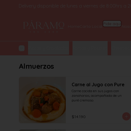
Delivery disponible de lunes a viernes de 8:00hrs a
Pide aquí
Home
Carta Local
Noso
y Croissant
Pizzas y Ensaladas
Tortas y Postres
Cheeseca
Almuerzos
Carne al Jugo con Pure
Carne cocida en sus jugos con 
zanahorias, acompañada de un 
puré cremoso.
$14.190