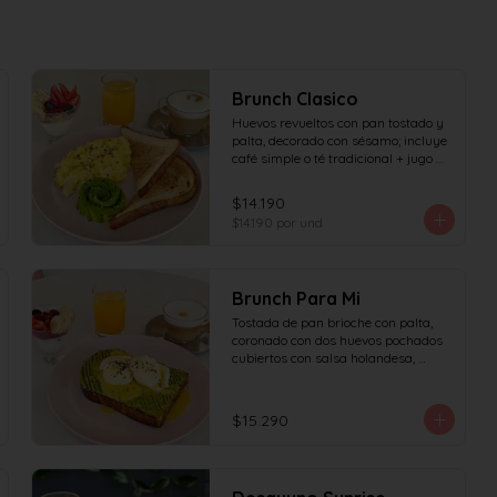
Brunch Clasico
Huevos revueltos con pan tostado y 
palta, decorado con sésamo; incluye 
café simple o té tradicional + jugo 
del día de 160ml (el café puede ser 
doble por $1.000 adicionales), + 
$14.190
yogur griego con granola y frutas de 
$14.190
por und
estación.
Brunch Para Mi
Tostada de pan brioche con palta, 
coronado con dos huevos pochados 
cubiertos con salsa holandesa, 
decorado con sésamo; incluye café 
simple o té tradicional (el café puede 
ser doble por $1.000 adicionales) + 
$15.290
jugo del día de 160ml + yogur griego 
con granola y frutas de estación.