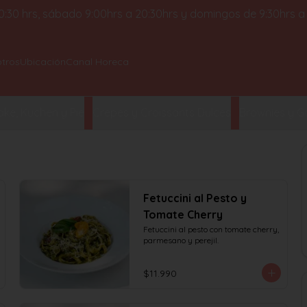
 20:30 hrs, sábado 9:00hrs a 20:30hrs y domingos de 9:30hrs a
tros
Ubicación
Canal Horeca
ke, Kuchen y Pie
Crepes y Croissants Dulces
Brownies y Ga
Fetuccini al Pesto y
Tomate Cherry
Fetuccini al pesto con tomate cherry, 
parmesano y perejil.
$11.990