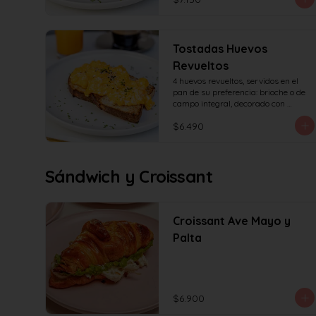
Tostadas Huevos
Revueltos
4 huevos revueltos, servidos en el 
pan de su preferencia: brioche o de 
campo integral, decorado con 
sésamo o ciboulette.
$6.490
Sándwich y Croissant
Croissant Ave Mayo y
Palta
$6.900