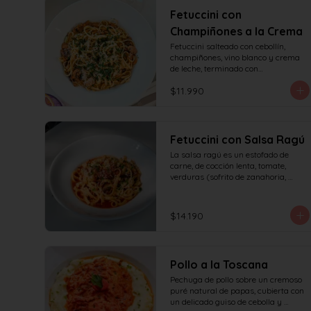
Fetuccini con
Champiñones a la Crema
Fetuccini salteado con cebollín, 
champiñones, vino blanco y crema 
de leche, terminado con

queso y perejil.
$11.990
Fetuccini con Salsa Ragú
La salsa ragú es un estofado de 
carne, de cocción lenta, tomate, 
verduras (sofrito de zanahoria, 
cebolla, apio) y vino.
$14.190
Pollo a la Toscana
Pechuga de pollo sobre un cremoso 
puré natural de papas, cubierta con 
un delicado guiso de cebolla y 