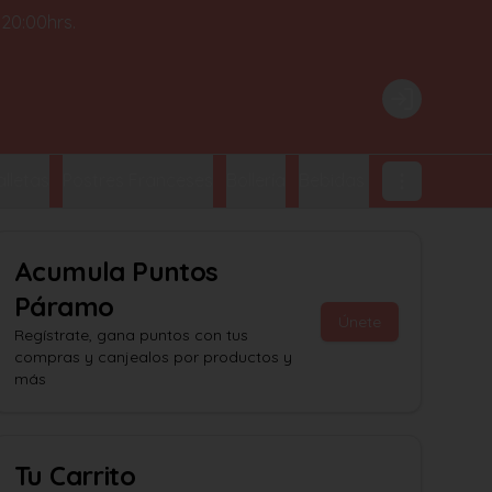
 20:00hrs.
Login
lletas
Postres Franceses
Bollería
Bebidas Embotelladas
Acumula
Puntos
Páramo
Únete
Regístrate, gana puntos con tus
compras y canjealos por productos y
más
Tu Carrito