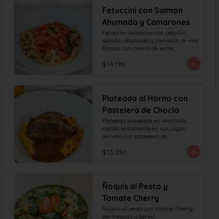
Fetuccini con Salmon
Ahumado y Camarones
Fetuccini salteados con cebollín, 
salmón ahumado y camarón, al vino 
blanco, con crema de leche,

queso y perejil.
$14.190
Plateada al Horno con
Pastelera de Choclo
Plateada braseada en vino tinto, 
cocida lentamente en sus jugos, 
servida con pastelera de

choclo y albahaca.
$15.290
Ñoquis al Pesto y
Tomate Cherry
Ñoquis al pesto con tomate cherry, 
parmesano y perejil.