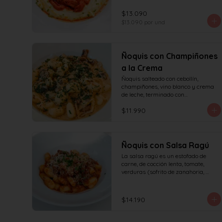
tomates asados, cocinado 
lentamente con vino blanco y fondo 
$13.090
de verduras.
$13.090
por und
Ñoquis con Champiñones
a la Crema
Ñoquis salteado con cebollín, 
champiñones, vino blanco y crema 
de leche, terminado con

queso y perejil.
$11.990
Ñoquis con Salsa Ragú
La salsa ragú es un estofado de 
carne, de cocción lenta, tomate, 
verduras (sofrito de zanahoria, 
cebolla, apio) y vino.
$14.190