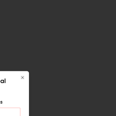
al
Close
es