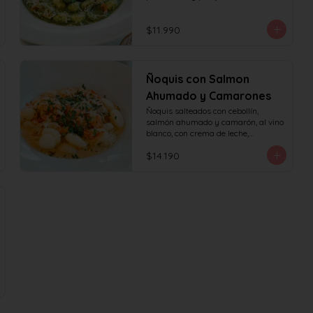
$11.990
Ñoquis con Salmon
Ahumado y Camarones
Ñoquis salteados con cebollín, 
salmón ahumado y camarón, al vino 
blanco, con crema de leche,

queso y perejil.
$14.190