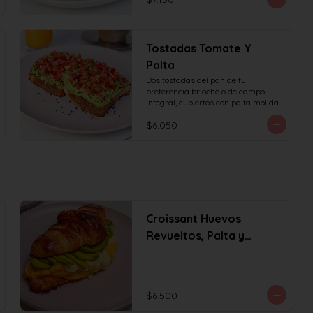
Tostadas Tomate Y
Palta
Dos tostadas del pan de tu 
preferencia brioche o de campo 
integral, cubiertos con palta molida 
y tomate en cubos, decorado con 
$6.050
sésamo o ciboulette.
Croissant Huevos
Revueltos, Palta y
Queso
$6.500