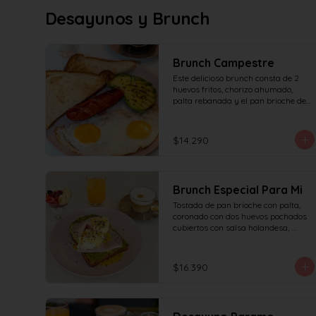
Desayunos y Brunch
Brunch Campestre
Este delicioso brunch consta de 2 
huevos fritos, chorizo ahumado, 
palta rebanada y el pan brioche de 
la casa, incluye café simple o té 
tradicional + jugo del día de 160ml 
(el café puede ser doble por $1.000 
$14.290
adicionales) + yogur griego con 
granola y frutas de estación.
Brunch Especial Para Mi
Tostada de pan brioche con palta, 
coronado con dos huevos pochados 
cubiertos con salsa holandesa, 
decorado con sésamo + una 
proteína a elección (salmón, jamón, 
queso, prosciutto o tocino) incluye 
$16.390
café simple o té tradicional (el café 
puede ser doble por $1.000 
adicionales) + jugo del día de 160ml 
+ yogur griego con granola y frutas 