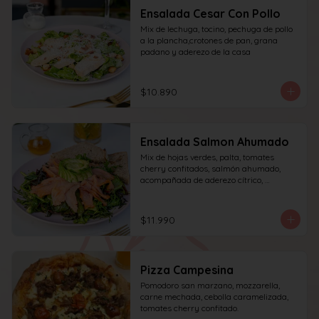
Ensalada Cesar Con Pollo
Mix de lechuga, tocino, pechuga de pollo 
a la plancha,crotones de pan, grana 
padano y aderezo de la casa
$10.890
Ensalada Salmon Ahumado
Mix de hojas verdes, palta, tomates 
cherry confitados, salmón ahumado, 
acompañada de aderezo cítrico, 
acompañado de una rebanada de pan.
$11.990
Pizza Campesina
Pomodoro san marzano, mozzarella, 
carne mechada, cebolla caramelizada, 
tomates cherry confitado.