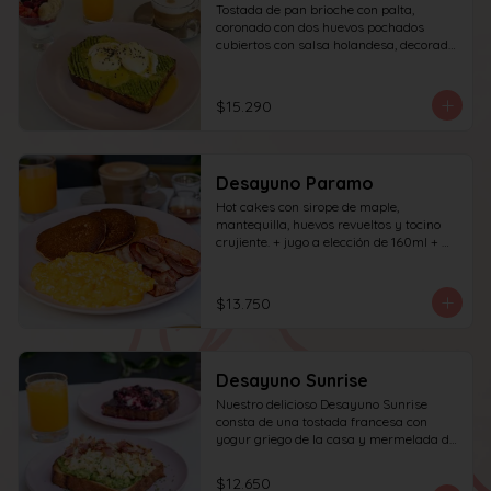
Tostada de pan brioche con palta, 
coronado con dos huevos pochados 
cubiertos con salsa holandesa, decorado 
con sésamo; incluye café simple o té 
tradicional (el café puede ser doble por 
$1.000 adicionales) + jugo del día de 
$15.290
160ml + yogur griego con granola y 
frutas de estación.
Desayuno Paramo
Hot cakes con sirope de maple, 
mantequilla, huevos revueltos y tocino 
crujiente. + jugo a elección de 160ml + 
café simple o té tradicional
$13.750
Desayuno Sunrise
Nuestro delicioso Desayuno Sunrise 
consta de una tostada francesa con 
yogur griego de la casa y mermelada de 
frutos rojos 100% natural y una tostada 
de pan blanco con palta molida, pasta de 
$12.650