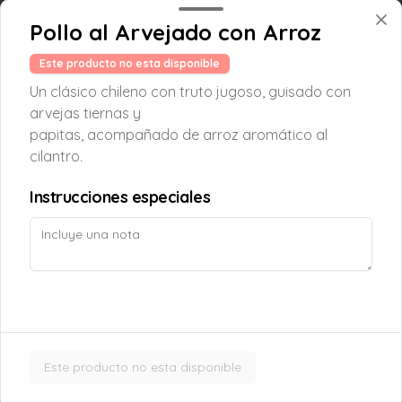
Pollo al Arvejado con Arroz
Croissant Choco Fruta
Este producto no esta disponible
Croissant relleno con frutilla, platano y 
chocolate belga al 54% cacao.
Un clásico chileno con truto jugoso, guisado con
arvejas tiernas y
papitas, acompañado de arroz aromático al
$5.000
cilantro.
Instrucciones especiales
Croissant Nutella
Delicioso Croissant relleno de Nutella, 
cubierto con azúcar glass
$4.300
Este producto no esta disponible
Croissant Solo
Masa hojaldrada, suave y crujiente, en 