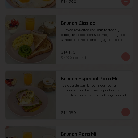
$14.290
granola y frutas de estación.
Brunch Clasico
Huevos revueltos con pan tostado y 
palta, decorado con sésamo; incluye café 
simple o té tradicional + jugo del día de 
160ml (el café puede ser doble por 
$1.000 adicionales), + yogur griego con 
$14.190
granola y frutas de estación.
$14.190
por und
Brunch Especial Para Mi
Tostada de pan brioche con palta, 
coronado con dos huevos pochados 
cubiertos con salsa holandesa, decorado 
con sésamo + una proteína a elección 
(salmón, jamón, queso, prosciutto o 
tocino) incluye café simple o té 
$16.390
tradicional (el café puede ser doble por 
$1.000 adicionales) + jugo del día de 
160ml + yogur griego con granola y 
frutas de estación.
Brunch Para Mi