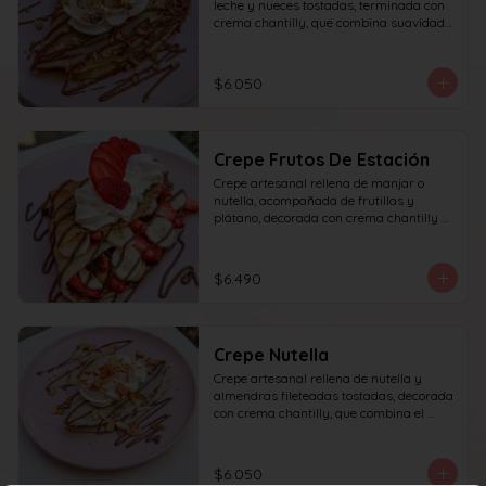
leche y nueces tostadas, terminada con 
crema chantilly, que combina suavidad 
y textura en cada bocado.
$6.050
Crepe Frutos De Estación
Crepe artesanal rellena de manjar o 
nutella, acompañada de frutillas y 
plátano, decorada con crema chantilly y 
frutilla fresca, que ofrece un equilibrio 
perfecto entre dulzura, frescura y 
textura en cada bocado.
$6.490
Crepe Nutella
Crepe artesanal rellena de nutella y 
almendras fileteadas tostadas, decorada 
con crema chantilly, que combina el 
sabor intenso del chocolate con el toque 
crujiente de las almendras en cada 
bocado.
$6.050