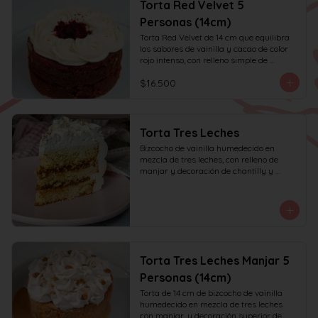
Torta Red Velvet 5
Personas (14cm)
Torta Red Velvet de 14 cm que equilibra 
los sabores de vainilla y cacao de color 
rojo intenso, con relleno simple de 
frosting de queso crema y decoración 
$16.500
solo en la parte superior. Recomendada 
para 6 personas.
Torta Tres Leches
Bizcocho de vainilla humedecido en 
mezcla de tres leches, con relleno de 
manjar y decoración de chantilly y 
manjar.
Torta Tres Leches Manjar 5
Personas (14cm)
Torta de 14 cm de bizcocho de vainilla 
humedecido en mezcla de tres leches 
con manjar, y decoración superior de 