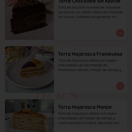
Torta Chocolate Sin Azucar
Torta de bizcocho húmedo de chocolate 
sin azúcar con doble relleno de chocolate 
sin azúcar, cubierto con ganache sin 
azúcar y decorado con chocolate rallado.
Torta Hojarasca Frambuesa
Torta de hojarasca rellena por capas 
intercaladas de mermelada de 
frambuesa natural, manjar de campo y 
crema pastelera casera, decorada con 
manjar de campo y frambuesa. 
recomendada para 15 personas.
Torta Hojarasca Manjar
Torta de hojarasca rellena con capas 
intercaladas de manjar de campo y 
crema pastelera casera, decorada con 
manjar de campo. recomendada para 15 