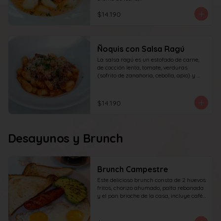
queso y perejil.
$14.190
Ñoquis con Salsa Ragú
La salsa ragú es un estofado de carne, 
de cocción lenta, tomate, verduras 
(sofrito de zanahoria, cebolla, apio) y 
vino.
$14.190
Desayunos y Brunch
Brunch Campestre
Este delicioso brunch consta de 2 huevos 
fritos, chorizo ahumado, palta rebanada 
y el pan brioche de la casa, incluye café 
simple o té tradicional + jugo del día de 
160ml (el café puede ser doble por 
$1.000 adicionales) + yogur griego con 