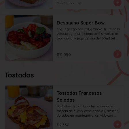
huevo y tocino en cuadritos, coronada 
$12.650
por und
con ciboulette.
Desayuno Super Bowl
Yogur griego natural, granola, fruta de la 
estación y miel. incluye café simple o té 
tradicional + jugo del día de 160ml (el 
café puede ser doble por $1.000 
adicionales)
$11.550
Tostadas
Tostadas Francesas
Saladas
Tostadas de pan brioche rebosado en 
mezcla de huevo leche, canela y azúcar, 
dorados en mantequilla, servido con 
huevos revueltos, tocino y miel de maple.
$9.350