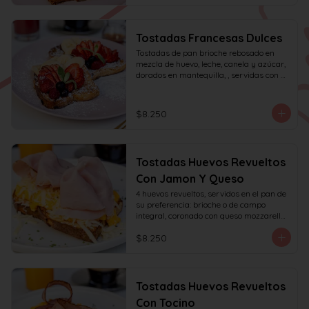
Tostadas Francesas Dulces
Tostadas de pan brioche rebosado en 
mezcla de huevo, leche, canela y azúcar, 
dorados en mantequilla, , servidas con 
frutas de la estación, azúcar glas y miel 
de mapple.
$8.250
Tostadas Huevos Revueltos
Con Jamon Y Queso
4 huevos revueltos, servidos en el pan de 
su preferencia: brioche o de campo 
integral, coronado con queso mozzarella 
rallado y con jamón de pierna, decorado 
$8.250
con sésamo o ciboulette.
Tostadas Huevos Revueltos
Con Tocino