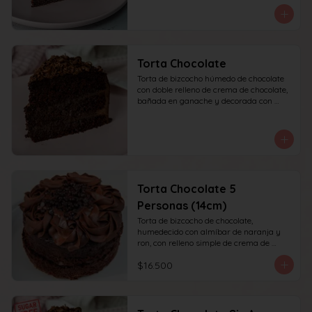
recomendada para 10 personas.
Torta Chocolate
Torta de bizcocho húmedo de chocolate 
con doble relleno de crema de chocolate, 
bañada en ganache y decorada con 
chocolate rallado. recomendada para 10 
personas.
Torta Chocolate 5
Personas (14cm)
Torta de bizcocho de chocolate, 
humedecido con almíbar de naranja y 
ron, con relleno simple de crema de 
chocolate, decoración superior con 
$16.500
ganache de chocolate. Recomendada 
para 6 personas.