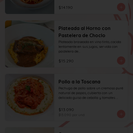
$14.190
Plateada al Horno con
Pastelera de Choclo
Plateada braseada en vino tinto, cocida 
lentamente en sus jugos, servida con 
pastelera de

choclo y albahaca.
$15.290
Pollo a la Toscana
Pechuga de pollo sobre un cremoso puré 
natural de papas, cubierta con un 
delicado guiso de cebolla y tomates 
asados, cocinado lentamente con vino 
blanco y fondo de verduras.
$13.090
$13.090
por und