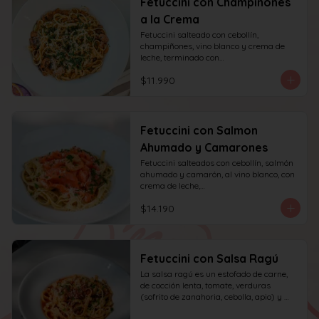
Fetuccini con Champiñones
a la Crema
Fetuccini salteado con cebollín, 
champiñones, vino blanco y crema de 
leche, terminado con

queso y perejil.
$11.990
Fetuccini con Salmon
Ahumado y Camarones
Fetuccini salteados con cebollín, salmón 
ahumado y camarón, al vino blanco, con 
crema de leche,

queso y perejil.
$14.190
Fetuccini con Salsa Ragú
La salsa ragú es un estofado de carne, 
de cocción lenta, tomate, verduras 
(sofrito de zanahoria, cebolla, apio) y 
vino.