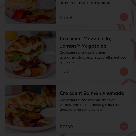
acaramelado, queso mozarella.
$5.500
Croissant Mozzarella,
Jamon Y Vegetales
Croissant relleno con jamón 
acaramelado, queso mozzarella, lechuga 
y tomate.
$6.600
Croissant Salmon Ahumado
Croissant relleno con mix de hojas 
verdes, salmon ahumado y salsa de 
queso crema con cibullete.
$7.700