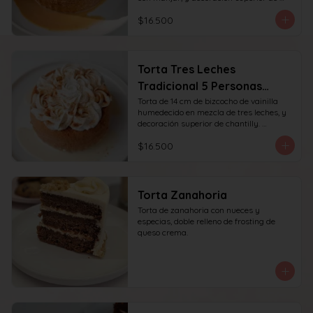
chantilly y manjar. recomendada para 6 
$16.500
personas.
Torta Tres Leches
Tradicional 5 Personas
(14cm)
Torta de 14 cm de bizcocho de vainilla 
humedecido en mezcla de tres leches, y 
decoración superior de chantilly. 
recomendada para 6 personas.
$16.500
Torta Zanahoria
Torta de zanahoria con nueces y 
especias, doble relleno de frosting de 
queso crema.