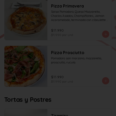
Pizza Primavera
Salsa Pomodoro, Queso Mozzarella, 
Choclos Asados, Champiñones, Jamon 
Acaramelado, terminado con ciboulette y 
Crema de Leche
$11.990
$11.990
por und
Pizza Prosciutto
Pomodoro san marzano, mozzarella, 
prosciutto, rucula.
$11.990
$11.990
por und
Tortas y Postres
Tiramisu