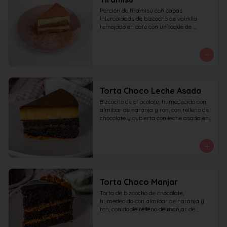
Porción de tiramisú con capas 
intercaladas de bizcocho de vainilla 
remojado en café con un toque de 
amaretto y crema a base de queso 
mascarpone, yema y azúcar, finalizado 
con cacao en polvo espolvoreado.
Torta Choco Leche Asada
Bizcocho de chocolate, humedecido con 
almíbar de naranja y ron, con relleno de 
chocolate y cubierta con leche asada en 
su parte superior. recomendada para 15 
personas.
Torta Choco Manjar
Torta de bizcocho de chocolate, 
humedecido con almíbar de naranja y 
ron, con doble relleno de manjar de 
campo, cubierta con ganache de 
chocolate oscuro y detalles de manjar. 