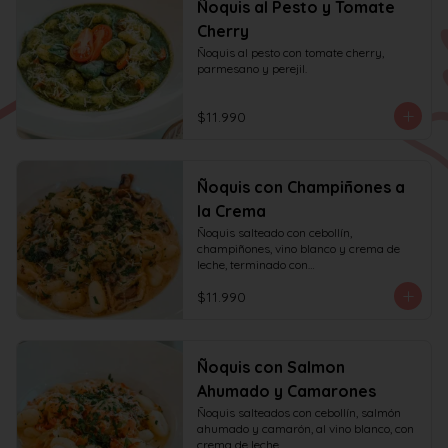
Ñoquis al Pesto y Tomate
Cherry
Ñoquis al pesto con tomate cherry, 
parmesano y perejil.
$11.990
Ñoquis con Champiñones a
la Crema
Ñoquis salteado con cebollín, 
champiñones, vino blanco y crema de 
leche, terminado con

queso y perejil.
$11.990
Ñoquis con Salmon
Ahumado y Camarones
Ñoquis salteados con cebollín, salmón 
ahumado y camarón, al vino blanco, con 
crema de leche,
