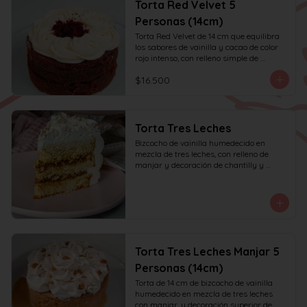
Torta Red Velvet 5
Personas (14cm)
Torta Red Velvet de 14 cm que equilibra 
los sabores de vainilla y cacao de color 
rojo intenso, con relleno simple de 
frosting de queso crema y decoración 
$16.500
solo en la parte superior. Recomendada 
para 6 personas.
Torta Tres Leches
Bizcocho de vainilla humedecido en 
mezcla de tres leches, con relleno de 
manjar y decoración de chantilly y 
manjar.
Torta Tres Leches Manjar 5
Personas (14cm)
Torta de 14 cm de bizcocho de vainilla 
humedecido en mezcla de tres leches 
con manjar, y decoración superior de 