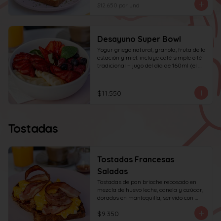
huevo y tocino en cuadritos, coronada 
$12.650
por und
con ciboulette.
Desayuno Super Bowl
Yogur griego natural, granola, fruta de la 
estación y miel. incluye café simple o té 
tradicional + jugo del día de 160ml (el 
café puede ser doble por $1.000 
adicionales)
$11.550
Tostadas
Tostadas Francesas
Saladas
Tostadas de pan brioche rebosado en 
mezcla de huevo leche, canela y azúcar, 
dorados en mantequilla, servido con 
huevos revueltos, tocino y miel de maple.
$9.350