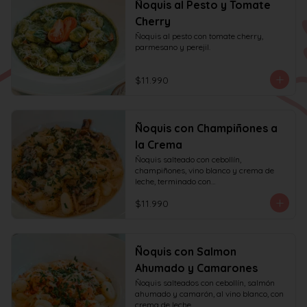
Ñoquis al Pesto y Tomate
Cherry
Ñoquis al pesto con tomate cherry, 
parmesano y perejil.
$11.990
Ñoquis con Champiñones a
la Crema
Ñoquis salteado con cebollín, 
champiñones, vino blanco y crema de 
leche, terminado con

queso y perejil.
$11.990
Ñoquis con Salmon
Ahumado y Camarones
Ñoquis salteados con cebollín, salmón 
ahumado y camarón, al vino blanco, con 
crema de leche,
