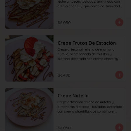
leche y nueces tostadas, terminada con 
crema chantilly, que combina suavidad 
y textura en cada bocado.
$6.050
Crepe Frutos De Estación
Crepe artesanal rellena de manjar o 
nutella, acompañada de frutillas y 
plátano, decorada con crema chantilly y 
frutilla fresca, que ofrece un equilibrio 
perfecto entre dulzura, frescura y 
textura en cada bocado.
$6.490
Crepe Nutella
Crepe artesanal rellena de nutella y 
almendras fileteadas tostadas, decorada 
con crema chantilly, que combina el 
sabor intenso del chocolate con el toque 
crujiente de las almendras en cada 
bocado.
$6.050