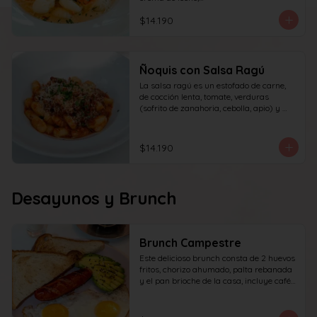
queso y perejil.
$14.190
Ñoquis con Salsa Ragú
La salsa ragú es un estofado de carne, 
de cocción lenta, tomate, verduras 
(sofrito de zanahoria, cebolla, apio) y 
vino.
$14.190
Desayunos y Brunch
Brunch Campestre
Este delicioso brunch consta de 2 huevos 
fritos, chorizo ahumado, palta rebanada 
y el pan brioche de la casa, incluye café 
simple o té tradicional + jugo del día de 
160ml (el café puede ser doble por 
$1.000 adicionales) + yogur griego con 