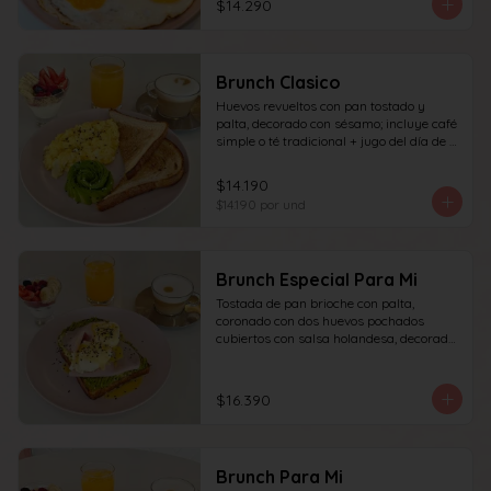
$14.290
granola y frutas de estación.
Brunch Clasico
Huevos revueltos con pan tostado y 
palta, decorado con sésamo; incluye café 
simple o té tradicional + jugo del día de 
160ml (el café puede ser doble por 
$1.000 adicionales), + yogur griego con 
$14.190
granola y frutas de estación.
$14.190
por und
Brunch Especial Para Mi
Tostada de pan brioche con palta, 
coronado con dos huevos pochados 
cubiertos con salsa holandesa, decorado 
con sésamo + una proteína a elección 
(salmón, jamón, queso, prosciutto o 
tocino) incluye café simple o té 
$16.390
tradicional (el café puede ser doble por 
$1.000 adicionales) + jugo del día de 
160ml + yogur griego con granola y 
frutas de estación.
Brunch Para Mi