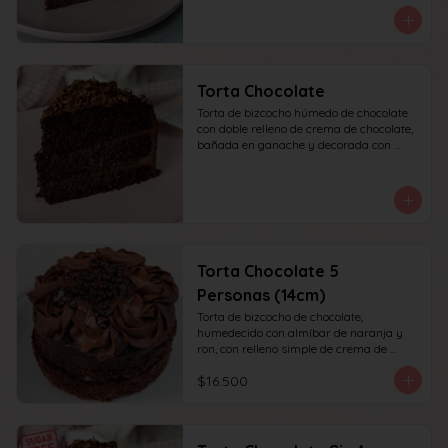
recomendada para 10 personas.
Torta Chocolate
Torta de bizcocho húmedo de chocolate 
con doble relleno de crema de chocolate, 
bañada en ganache y decorada con 
chocolate rallado. recomendada para 10 
personas.
Torta Chocolate 5
Personas (14cm)
Torta de bizcocho de chocolate, 
humedecido con almíbar de naranja y 
ron, con relleno simple de crema de 
chocolate, decoración superior con 
$16.500
ganache de chocolate. Recomendada 
para 6 personas.