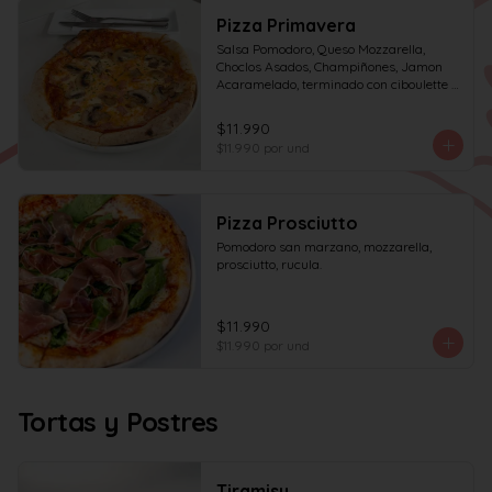
Pizza Primavera
Salsa Pomodoro, Queso Mozzarella, 
Choclos Asados, Champiñones, Jamon 
Acaramelado, terminado con ciboulette y 
Crema de Leche
$11.990
$11.990
por und
Pizza Prosciutto
Pomodoro san marzano, mozzarella, 
prosciutto, rucula.
$11.990
$11.990
por und
Tortas y Postres
Tiramisu