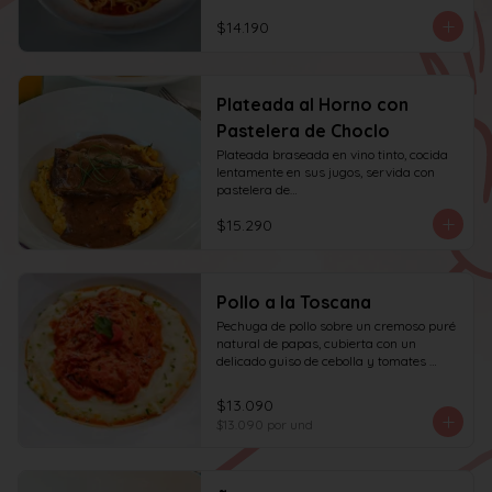
$14.190
Plateada al Horno con
Pastelera de Choclo
Plateada braseada en vino tinto, cocida 
lentamente en sus jugos, servida con 
pastelera de

choclo y albahaca.
$15.290
Pollo a la Toscana
Pechuga de pollo sobre un cremoso puré 
natural de papas, cubierta con un 
delicado guiso de cebolla y tomates 
asados, cocinado lentamente con vino 
blanco y fondo de verduras.
$13.090
$13.090
por und