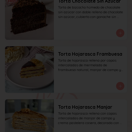
Torta Chocolate Sin Azucar
Torta de bizcocho húmedo de chocolate 
sin azúcar con doble relleno de chocolate 
sin azúcar, cubierto con ganache sin 
azúcar y decorado con chocolate rallado.
Torta Hojarasca Frambuesa
Torta de hojarasca rellena por capas 
intercaladas de mermelada de 
frambuesa natural, manjar de campo y 
crema pastelera casera, decorada con 
manjar de campo y frambuesa. 
recomendada para 15 personas.
Torta Hojarasca Manjar
Torta de hojarasca rellena con capas 
intercaladas de manjar de campo y 
crema pastelera casera, decorada con 
manjar de campo. recomendada para 15 