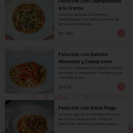
Fetuccini con Champiñones
a la Crema
Fetuccini salteado con cebollín, 
champiñones, vino blanco y crema de 
leche, terminado con

queso y perejil.
$11.990
Fetuccini con Salmon
Ahumado y Camarones
Fetuccini salteados con cebollín, salmón 
ahumado y camarón, al vino blanco, con 
crema de leche,

queso y perejil.
$14.190
Fetuccini con Salsa Ragú
La salsa ragú es un estofado de carne, 
de cocción lenta, tomate, verduras 
(sofrito de zanahoria, cebolla, apio) y 
vino.