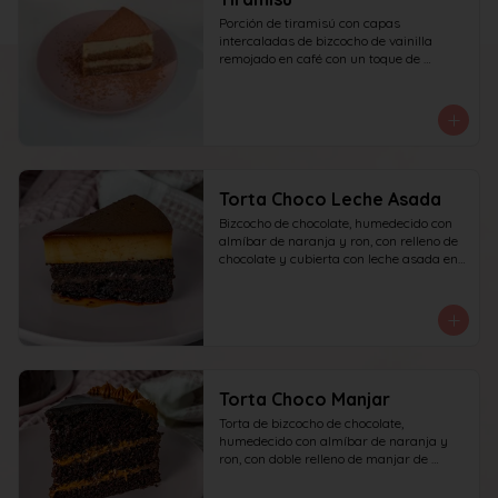
Porción de tiramisú con capas 
intercaladas de bizcocho de vainilla 
remojado en café con un toque de 
amaretto y crema a base de queso 
mascarpone, yema y azúcar, finalizado 
con cacao en polvo espolvoreado.
Torta Choco Leche Asada
Bizcocho de chocolate, humedecido con 
almíbar de naranja y ron, con relleno de 
chocolate y cubierta con leche asada en 
su parte superior. recomendada para 15 
personas.
Torta Choco Manjar
Torta de bizcocho de chocolate, 
humedecido con almíbar de naranja y 
ron, con doble relleno de manjar de 
campo, cubierta con ganache de 
chocolate oscuro y detalles de manjar. 