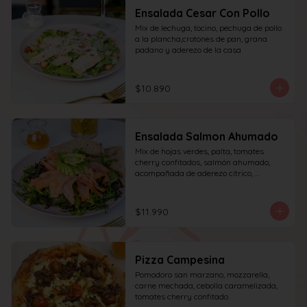
Ensalada Cesar Con Pollo
Mix de lechuga, tocino, pechuga de pollo 
a la plancha,crotones de pan, grana 
padano y aderezo de la casa
$10.890
Ensalada Salmon Ahumado
Mix de hojas verdes, palta, tomates 
cherry confitados, salmón ahumado, 
acompañada de aderezo cítrico, 
acompañado de una rebanada de pan.
$11.990
Pizza Campesina
Pomodoro san marzano, mozzarella, 
carne mechada, cebolla caramelizada, 
tomates cherry confitado.