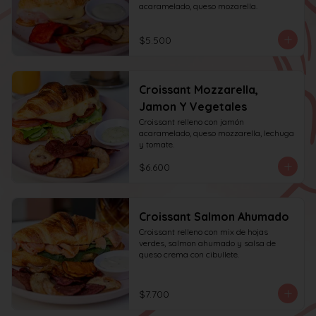
acaramelado, queso mozarella.
$5.500
Croissant Mozzarella,
Jamon Y Vegetales
Croissant relleno con jamón 
acaramelado, queso mozzarella, lechuga 
y tomate.
$6.600
Croissant Salmon Ahumado
Croissant relleno con mix de hojas 
verdes, salmon ahumado y salsa de 
queso crema con cibullete.
$7.700