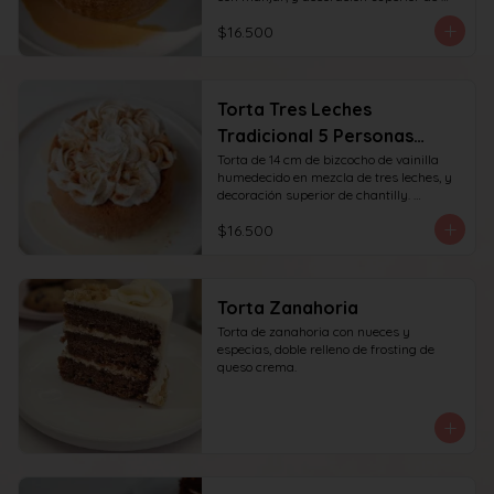
chantilly y manjar. recomendada para 6 
$16.500
personas.
Torta Tres Leches
Tradicional 5 Personas
(14cm)
Torta de 14 cm de bizcocho de vainilla 
humedecido en mezcla de tres leches, y 
decoración superior de chantilly. 
recomendada para 6 personas.
$16.500
Torta Zanahoria
Torta de zanahoria con nueces y 
especias, doble relleno de frosting de 
queso crema.