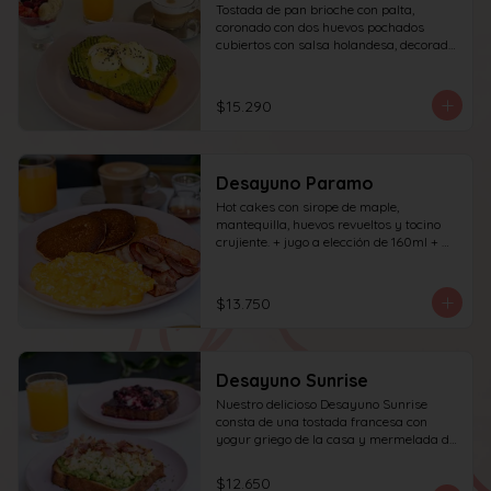
Tostada de pan brioche con palta, 
coronado con dos huevos pochados 
cubiertos con salsa holandesa, decorado 
con sésamo; incluye café simple o té 
tradicional (el café puede ser doble por 
$1.000 adicionales) + jugo del día de 
$15.290
160ml + yogur griego con granola y 
frutas de estación.
Desayuno Paramo
Hot cakes con sirope de maple, 
mantequilla, huevos revueltos y tocino 
crujiente. + jugo a elección de 160ml + 
café simple o té tradicional
$13.750
Desayuno Sunrise
Nuestro delicioso Desayuno Sunrise 
consta de una tostada francesa con 
yogur griego de la casa y mermelada de 
frutos rojos 100% natural y una tostada 
de pan blanco con palta molida, pasta de 
$12.650