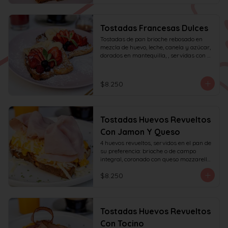
Tostadas Francesas Dulces
Tostadas de pan brioche rebosado en 
mezcla de huevo, leche, canela y azúcar, 
dorados en mantequilla, , servidas con 
frutas de la estación, azúcar glas y miel 
de mapple.
$8.250
Tostadas Huevos Revueltos
Con Jamon Y Queso
4 huevos revueltos, servidos en el pan de 
su preferencia: brioche o de campo 
integral, coronado con queso mozzarella 
rallado y con jamón de pierna, decorado 
$8.250
con sésamo o ciboulette.
Tostadas Huevos Revueltos
Con Tocino