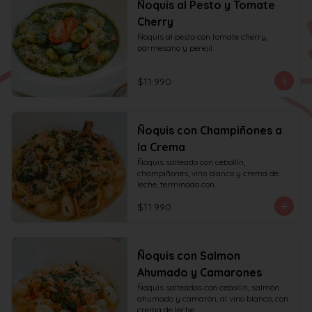
Ñoquis al Pesto y Tomate
Cherry
Ñoquis al pesto con tomate cherry, 
parmesano y perejil.
$11.990
Ñoquis con Champiñones a
la Crema
Ñoquis salteado con cebollín, 
champiñones, vino blanco y crema de 
leche, terminado con

queso y perejil.
$11.990
Ñoquis con Salmon
Ahumado y Camarones
Ñoquis salteados con cebollín, salmón 
ahumado y camarón, al vino blanco, con 
crema de leche,
