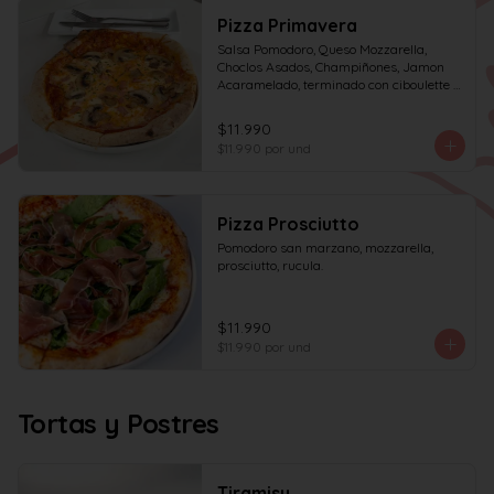
Pizza Primavera
Salsa Pomodoro, Queso Mozzarella, 
Choclos Asados, Champiñones, Jamon 
Acaramelado, terminado con ciboulette y 
Crema de Leche
$11.990
$11.990
por und
Pizza Prosciutto
Pomodoro san marzano, mozzarella, 
prosciutto, rucula.
$11.990
$11.990
por und
Tortas y Postres
Tiramisu