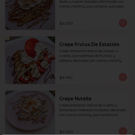
leche y nueces tostadas, terminada con 
crema chantilly, que combina suavidad 
y textura en cada bocado.
$6.050
Crepe Frutos De Estación
Crepe artesanal rellena de manjar o 
nutella, acompañada de frutillas y 
plátano, decorada con crema chantilly y 
frutilla fresca, que ofrece un equilibrio 
perfecto entre dulzura, frescura y 
textura en cada bocado.
$6.490
Crepe Nutella
Crepe artesanal rellena de nutella y 
almendras fileteadas tostadas, decorada 
con crema chantilly, que combina el 
sabor intenso del chocolate con el toque 
crujiente de las almendras en cada 
bocado.
$6.050