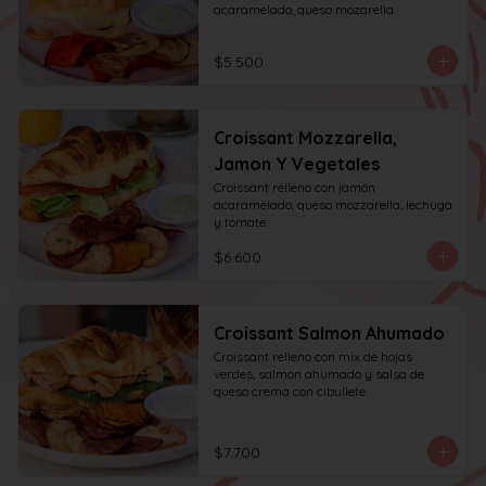
acaramelado, queso mozarella.
$5.500
Croissant Mozzarella,
Jamon Y Vegetales
Croissant relleno con jamón 
acaramelado, queso mozzarella, lechuga 
y tomate.
$6.600
Croissant Salmon Ahumado
Croissant relleno con mix de hojas 
verdes, salmon ahumado y salsa de 
queso crema con cibullete.
$7.700