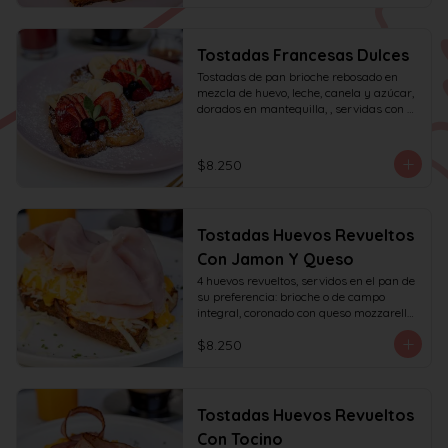
Tostadas Francesas Dulces
Tostadas de pan brioche rebosado en 
mezcla de huevo, leche, canela y azúcar, 
dorados en mantequilla, , servidas con 
frutas de la estación, azúcar glas y miel 
de mapple.
$8.250
Tostadas Huevos Revueltos
Con Jamon Y Queso
4 huevos revueltos, servidos en el pan de 
su preferencia: brioche o de campo 
integral, coronado con queso mozzarella 
rallado y con jamón de pierna, decorado 
$8.250
con sésamo o ciboulette.
Tostadas Huevos Revueltos
Con Tocino