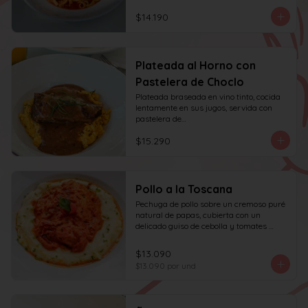
$14.190
Plateada al Horno con
Pastelera de Choclo
Plateada braseada en vino tinto, cocida 
lentamente en sus jugos, servida con 
pastelera de

choclo y albahaca.
$15.290
Pollo a la Toscana
Pechuga de pollo sobre un cremoso puré 
natural de papas, cubierta con un 
delicado guiso de cebolla y tomates 
asados, cocinado lentamente con vino 
blanco y fondo de verduras.
$13.090
$13.090
por und