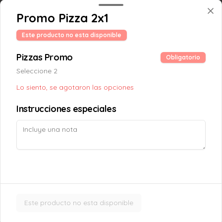
Promo Pizza 2x1
Croissant Choco Fruta
Este producto no esta disponible
Croissant relleno con frutilla, platano y 
chocolate belga al 54% cacao.
Pizzas Promo
Obligatorio
Seleccione 2
$5.000
Lo siento, se agotaron las opciones
Instrucciones especiales
Croissant Nutella
Delicioso Croissant relleno de Nutella, 
cubierto con azúcar glass
$4.300
Este producto no esta disponible
Croissant Solo
Masa hojaldrada, suave y crujiente, en 