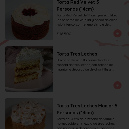
Torta Red Velvet 5
Personas (14cm)
Torta Red Velvet de 14 cm que equilibra 
los sabores de vainilla y cacao de color 
rojo intenso, con relleno simple de 
frosting de queso crema y decoración 
$16.500
solo en la parte superior. Recomendada 
para 6 personas.
Torta Tres Leches
Bizcocho de vainilla humedecido en 
mezcla de tres leches, con relleno de 
manjar y decoración de chantilly y 
manjar.
Torta Tres Leches Manjar 5
Personas (14cm)
Torta de 14 cm de bizcocho de vainilla 
humedecido en mezcla de tres leches 
con manjar, y decoración superior de 