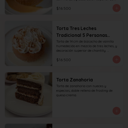
chantilly y manjar. recomendada para 6 
$16.500
personas.
Torta Tres Leches
Tradicional 5 Personas
(14cm)
Torta de 14 cm de bizcocho de vainilla 
humedecido en mezcla de tres leches, y 
decoración superior de chantilly. 
recomendada para 6 personas.
$16.500
Torta Zanahoria
Torta de zanahoria con nueces y 
especias, doble relleno de frosting de 
queso crema.