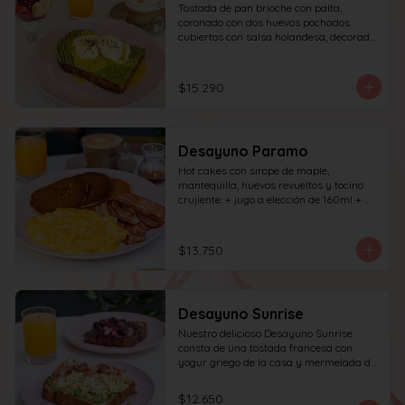
Tostada de pan brioche con palta, 
coronado con dos huevos pochados 
cubiertos con salsa holandesa, decorado 
con sésamo; incluye café simple o té 
tradicional (el café puede ser doble por 
$1.000 adicionales) + jugo del día de 
$15.290
160ml + yogur griego con granola y 
frutas de estación.
Desayuno Paramo
Hot cakes con sirope de maple, 
mantequilla, huevos revueltos y tocino 
crujiente. + jugo a elección de 160ml + 
café simple o té tradicional
$13.750
Desayuno Sunrise
Nuestro delicioso Desayuno Sunrise 
consta de una tostada francesa con 
yogur griego de la casa y mermelada de 
frutos rojos 100% natural y una tostada 
de pan blanco con palta molida, pasta de 
$12.650