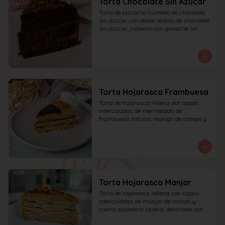
Torta Chocolate Sin Azucar
Torta de bizcocho húmedo de chocolate 
sin azúcar con doble relleno de chocolate 
sin azúcar, cubierto con ganache sin 
azúcar y decorado con chocolate rallado.
Torta Hojarasca Frambuesa
Torta de hojarasca rellena por capas 
intercaladas de mermelada de 
frambuesa natural, manjar de campo y 
crema pastelera casera, decorada con 
manjar de campo y frambuesa. 
recomendada para 15 personas.
Torta Hojarasca Manjar
Torta de hojarasca rellena con capas 
intercaladas de manjar de campo y 
crema pastelera casera, decorada con 
manjar de campo. recomendada para 15 