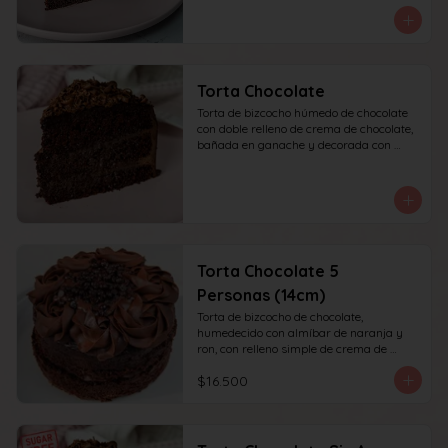
recomendada para 10 personas.
Torta Chocolate
Torta de bizcocho húmedo de chocolate 
con doble relleno de crema de chocolate, 
bañada en ganache y decorada con 
chocolate rallado. recomendada para 10 
personas.
Torta Chocolate 5
Personas (14cm)
Torta de bizcocho de chocolate, 
humedecido con almíbar de naranja y 
ron, con relleno simple de crema de 
chocolate, decoración superior con 
$16.500
ganache de chocolate. Recomendada 
para 6 personas.