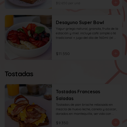
huevo y tocino en cuadritos, coronada 
$12.650
por und
con ciboulette.
Desayuno Super Bowl
Yogur griego natural, granola, fruta de la 
estación y miel. incluye café simple o té 
tradicional + jugo del día de 160ml (el 
café puede ser doble por $1.000 
adicionales)
$11.550
Tostadas
Tostadas Francesas
Saladas
Tostadas de pan brioche rebosado en 
mezcla de huevo leche, canela y azúcar, 
dorados en mantequilla, servido con 
huevos revueltos, tocino y miel de maple.
$9.350