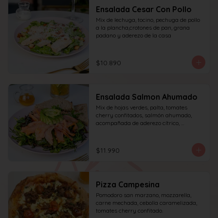
Ensalada Cesar Con Pollo
Mix de lechuga, tocino, pechuga de pollo 
a la plancha,crotones de pan, grana 
padano y aderezo de la casa
$10.890
Ensalada Salmon Ahumado
Mix de hojas verdes, palta, tomates 
cherry confitados, salmón ahumado, 
acompañada de aderezo cítrico, 
acompañado de una rebanada de pan.
$11.990
Pizza Campesina
Pomodoro san marzano, mozzarella, 
carne mechada, cebolla caramelizada, 
tomates cherry confitado.