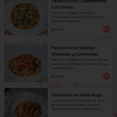
Fetuccini con Champiñones
a la Crema
Fetuccini salteado con cebollín, 
champiñones, vino blanco y crema de 
leche, terminado con

queso y perejil.
$11.990
Fetuccini con Salmon
Ahumado y Camarones
Fetuccini salteados con cebollín, salmón 
ahumado y camarón, al vino blanco, con 
crema de leche,

queso y perejil.
$14.190
Fetuccini con Salsa Ragú
La salsa ragú es un estofado de carne, 
de cocción lenta, tomate, verduras 
(sofrito de zanahoria, cebolla, apio) y 
vino.