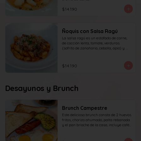
queso y perejil.
$14.190
Ñoquis con Salsa Ragú
La salsa ragú es un estofado de carne, 
de cocción lenta, tomate, verduras 
(sofrito de zanahoria, cebolla, apio) y 
vino.
$14.190
Desayunos y Brunch
Brunch Campestre
Este delicioso brunch consta de 2 huevos 
fritos, chorizo ahumado, palta rebanada 
y el pan brioche de la casa, incluye café 
simple o té tradicional + jugo del día de 
160ml (el café puede ser doble por 
$1.000 adicionales) + yogur griego con 