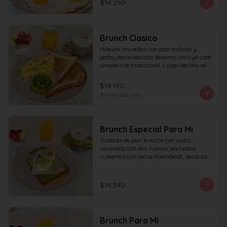
$14.290
granola y frutas de estación.
Brunch Clasico
Huevos revueltos con pan tostado y 
palta, decorado con sésamo; incluye café 
simple o té tradicional + jugo del día de 
160ml (el café puede ser doble por 
$1.000 adicionales), + yogur griego con 
$14.190
granola y frutas de estación.
$14.190
por und
Brunch Especial Para Mi
Tostada de pan brioche con palta, 
coronado con dos huevos pochados 
cubiertos con salsa holandesa, decorado 
con sésamo + una proteína a elección 
(salmón, jamón, queso, prosciutto o 
tocino) incluye café simple o té 
$16.390
tradicional (el café puede ser doble por 
$1.000 adicionales) + jugo del día de 
160ml + yogur griego con granola y 
frutas de estación.
Brunch Para Mi