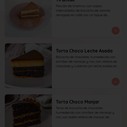
Porción de tiramisú con capas 
intercaladas de bizcocho de vainilla 
remojado en café con un toque de 
amaretto y crema a base de queso 
mascarpone, yema y azúcar, finalizado 
con cacao en polvo espolvoreado.
Torta Choco Leche Asada
Bizcocho de chocolate, humedecido con 
almíbar de naranja y ron, con relleno de 
chocolate y cubierta con leche asada en 
su parte superior. recomendada para 15 
personas.
Torta Choco Manjar
Torta de bizcocho de chocolate, 
humedecido con almíbar de naranja y 
ron, con doble relleno de manjar de 
campo, cubierta con ganache de 
chocolate oscuro y detalles de manjar. 