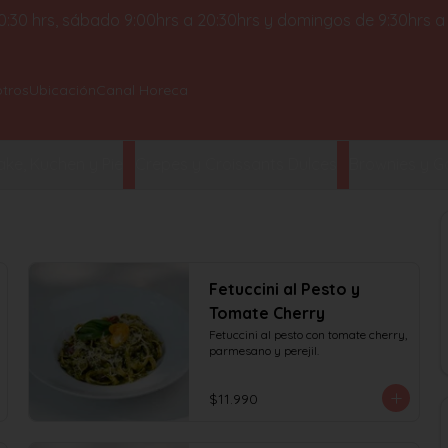
 20:30 hrs, sábado 9:00hrs a 20:30hrs y domingos de 9:30hrs a
tros
Ubicación
Canal Horeca
ke, Kuchen y Pie
Crepes y Croissants Dulces
Brownies y Ga
Fetuccini al Pesto y
Tomate Cherry
Fetuccini al pesto con tomate cherry, 
parmesano y perejil.
$11.990