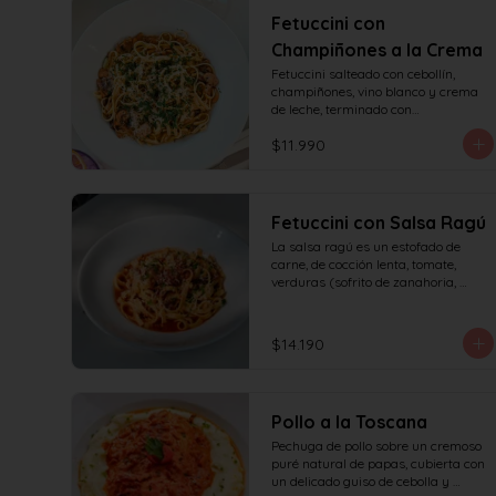
Fetuccini con
Champiñones a la Crema
Fetuccini salteado con cebollín, 
champiñones, vino blanco y crema 
de leche, terminado con

queso y perejil.
$11.990
Fetuccini con Salsa Ragú
La salsa ragú es un estofado de 
carne, de cocción lenta, tomate, 
verduras (sofrito de zanahoria, 
cebolla, apio) y vino.
$14.190
Pollo a la Toscana
Pechuga de pollo sobre un cremoso 
puré natural de papas, cubierta con 
un delicado guiso de cebolla y 