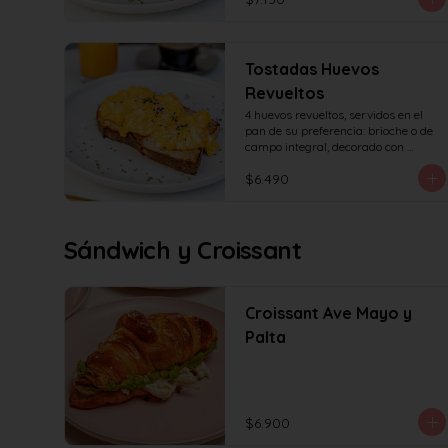
Tostadas Huevos
Revueltos
4 huevos revueltos, servidos en el 
pan de su preferencia: brioche o de 
campo integral, decorado con 
sésamo o ciboulette.
$6.490
Sándwich y Croissant
Croissant Ave Mayo y
Palta
$6.900