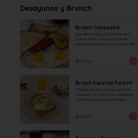
Desayunos y Brunch
Brunch Campestre
Este delicioso brunch consta de 2 
huevos fritos, chorizo ahumado, 
palta rebanada y el pan brioche de 
la casa, incluye café simple o té 
tradicional + jugo del día de 160ml 
(el café puede ser doble por $1.000 
$14.290
adicionales) + yogur griego con 
granola y frutas de estación.
Brunch Especial Para Mi
Tostada de pan brioche con palta, 
coronado con dos huevos pochados 
cubiertos con salsa holandesa, 
decorado con sésamo + una 
proteína a elección (salmón, jamón, 
queso, prosciutto o tocino) incluye 
$16.390
café simple o té tradicional (el café 
puede ser doble por $1.000 
adicionales) + jugo del día de 160ml 
+ yogur griego con granola y frutas 