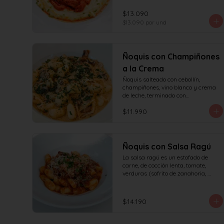
tomates asados, cocinado 
lentamente con vino blanco y fondo 
$13.090
de verduras.
$13.090
por und
Ñoquis con Champiñones
a la Crema
Ñoquis salteado con cebollín, 
champiñones, vino blanco y crema 
de leche, terminado con

queso y perejil.
$11.990
Ñoquis con Salsa Ragú
La salsa ragú es un estofado de 
carne, de cocción lenta, tomate, 
verduras (sofrito de zanahoria, 
cebolla, apio) y vino.
$14.190