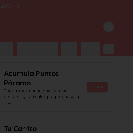
 20:00hrs.
Login
lletas
Postres Franceses
Bollería
Bebidas Embotelladas
Acumula
Puntos
Páramo
Únete
Regístrate, gana puntos con tus
compras y canjealos por productos y
más
Tu Carrito