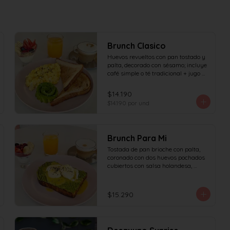
Brunch Clasico
Huevos revueltos con pan tostado y 
palta, decorado con sésamo; incluye 
café simple o té tradicional + jugo 
del día de 160ml (el café puede ser 
doble por $1.000 adicionales), + 
$14.190
yogur griego con granola y frutas de 
$14.190
por und
estación.
Brunch Para Mi
Tostada de pan brioche con palta, 
coronado con dos huevos pochados 
cubiertos con salsa holandesa, 
decorado con sésamo; incluye café 
simple o té tradicional (el café puede 
ser doble por $1.000 adicionales) + 
$15.290
jugo del día de 160ml + yogur griego 
con granola y frutas de estación.