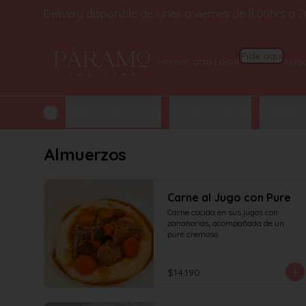
Delivery disponible de lunes a viernes de 8:00hrs a
Home
Carta Local
Pide aquí
Noso
y Croissant
Pizzas y Ensaladas
Tortas y Postres
Cheeseca
Almuerzos
Carne al Jugo con Pure
Carne cocida en sus jugos con 
zanahorias, acompañada de un 
puré cremoso.
$14.190