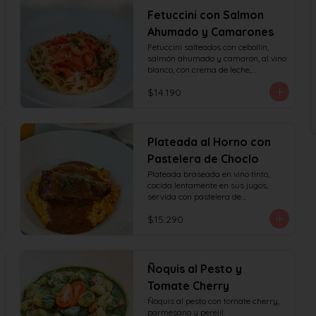
Fetuccini con Salmon
Ahumado y Camarones
Fetuccini salteados con cebollín, 
salmón ahumado y camarón, al vino 
blanco, con crema de leche,

queso y perejil.
$14.190
Plateada al Horno con
Pastelera de Choclo
Plateada braseada en vino tinto, 
cocida lentamente en sus jugos, 
servida con pastelera de

choclo y albahaca.
$15.290
Ñoquis al Pesto y
Tomate Cherry
Ñoquis al pesto con tomate cherry, 
parmesano y perejil.