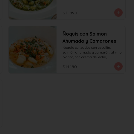
$11.990
Ñoquis con Salmon
Ahumado y Camarones
Ñoquis salteados con cebollín, 
salmón ahumado y camarón, al vino 
blanco, con crema de leche,

queso y perejil.
$14.190