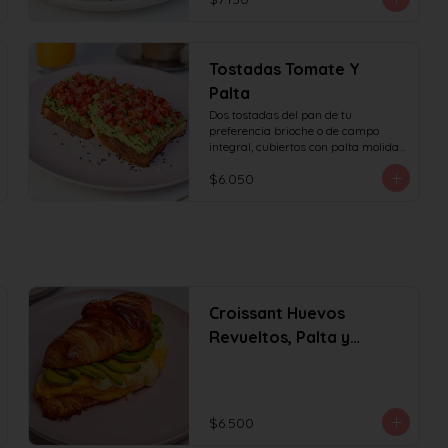
Tostadas Tomate Y
Palta
Dos tostadas del pan de tu 
preferencia brioche o de campo 
integral, cubiertos con palta molida 
y tomate en cubos, decorado con 
$6.050
sésamo o ciboulette.
Croissant Huevos
Revueltos, Palta y
Queso
$6.500