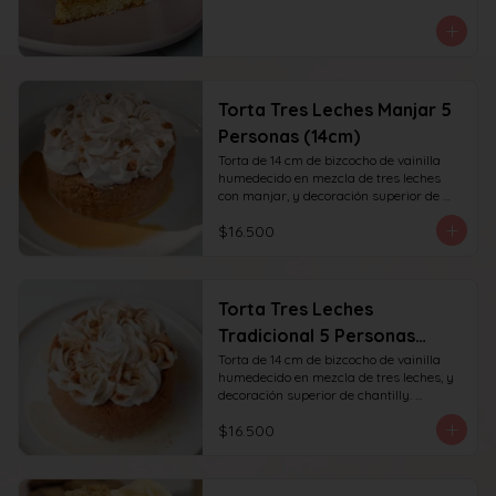
Torta Tres Leches Manjar 5
Personas (14cm)
Torta de 14 cm de bizcocho de vainilla 
humedecido en mezcla de tres leches 
con manjar, y decoración superior de 
chantilly y manjar. recomendada para 6 
$16.500
personas.
Torta Tres Leches
Tradicional 5 Personas
(14cm)
Torta de 14 cm de bizcocho de vainilla 
humedecido en mezcla de tres leches, y 
decoración superior de chantilly. 
recomendada para 6 personas.
$16.500