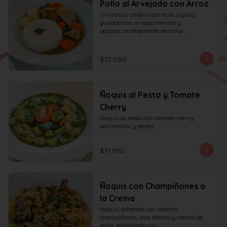
Pollo al Arvejado con Arroz
Un clásico chileno con truto jugoso, 
guisado con arvejas tiernas y

papitas, acompañado de arroz 
aromático al cilantro.
$13.090
Ñoquis al Pesto y Tomate
Cherry
Ñoquis al pesto con tomate cherry, 
parmesano y perejil.
$11.990
Ñoquis con Champiñones a
la Crema
Ñoquis salteado con cebollín, 
champiñones, vino blanco y crema de 
leche, terminado con
