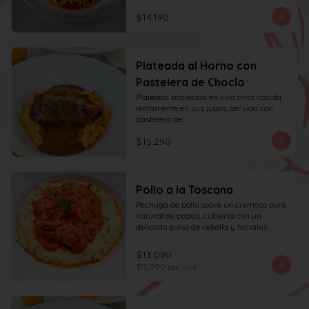
$14.190
Plateada al Horno con
Pastelera de Choclo
Plateada braseada en vino tinto, cocida 
lentamente en sus jugos, servida con 
pastelera de

choclo y albahaca.
$15.290
Pollo a la Toscana
Pechuga de pollo sobre un cremoso puré 
natural de papas, cubierta con un 
delicado guiso de cebolla y tomates 
asados, cocinado lentamente con vino 
blanco y fondo de verduras.
$13.090
$13.090
por und