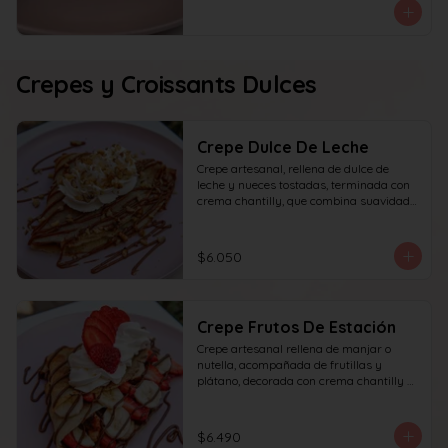
Crepes y Croissants Dulces
Crepe Dulce De Leche
Crepe artesanal, rellena de dulce de 
leche y nueces tostadas, terminada con 
crema chantilly, que combina suavidad 
y textura en cada bocado.
$6.050
Crepe Frutos De Estación
Crepe artesanal rellena de manjar o 
nutella, acompañada de frutillas y 
plátano, decorada con crema chantilly y 
frutilla fresca, que ofrece un equilibrio 
perfecto entre dulzura, frescura y 
textura en cada bocado.
$6.490