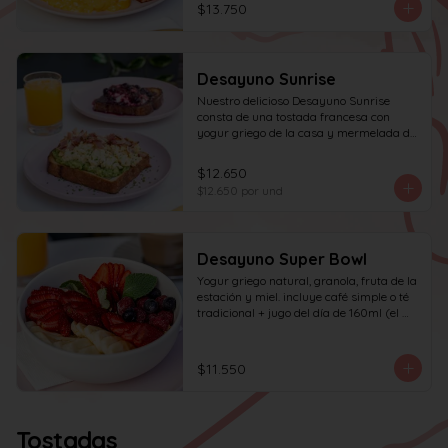
$13.750
Desayuno Sunrise
Nuestro delicioso Desayuno Sunrise 
consta de una tostada francesa con 
yogur griego de la casa y mermelada de 
frutos rojos 100% natural y una tostada 
de pan blanco con palta molida, pasta de 
$12.650
huevo y tocino en cuadritos, coronada 
$12.650
por und
con ciboulette.
Desayuno Super Bowl
Yogur griego natural, granola, fruta de la 
estación y miel. incluye café simple o té 
tradicional + jugo del día de 160ml (el 
café puede ser doble por $1.000 
adicionales)
$11.550
Tostadas