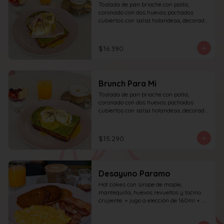
Tostada de pan brioche con palta, 
coronado con dos huevos pochados 
cubiertos con salsa holandesa, decorado 
con sésamo + una proteína a elección 
(salmón, jamón, queso, prosciutto o 
tocino) incluye café simple o té 
$16.390
tradicional (el café puede ser doble por 
$1.000 adicionales) + jugo del día de 
160ml + yogur griego con granola y 
frutas de estación.
Brunch Para Mi
Tostada de pan brioche con palta, 
coronado con dos huevos pochados 
cubiertos con salsa holandesa, decorado 
con sésamo; incluye café simple o té 
tradicional (el café puede ser doble por 
$1.000 adicionales) + jugo del día de 
$15.290
160ml + yogur griego con granola y 
frutas de estación.
Desayuno Paramo
Hot cakes con sirope de maple, 
mantequilla, huevos revueltos y tocino 
crujiente. + jugo a elección de 160ml + 
café simple o té tradicional