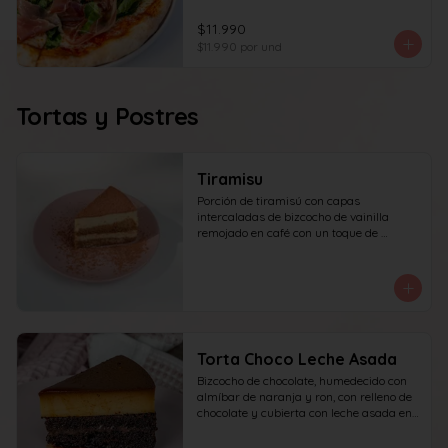
$11.990
$11.990
por und
Tortas y Postres
Tiramisu
Porción de tiramisú con capas 
intercaladas de bizcocho de vainilla 
remojado en café con un toque de 
amaretto y crema a base de queso 
mascarpone, yema y azúcar, finalizado 
con cacao en polvo espolvoreado.
Torta Choco Leche Asada
Bizcocho de chocolate, humedecido con 
almíbar de naranja y ron, con relleno de 
chocolate y cubierta con leche asada en 
su parte superior. recomendada para 15 
personas.