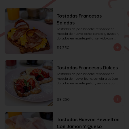
Tostadas Francesas
Saladas
Tostadas de pan brioche rebosado en 
mezcla de huevo leche, canela y azúcar, 
dorados en mantequilla, servido con 
huevos revueltos, tocino y miel de maple.
$9.350
Tostadas Francesas Dulces
Tostadas de pan brioche rebosado en 
mezcla de huevo, leche, canela y azúcar, 
dorados en mantequilla, , servidas con 
frutas de la estación, azúcar glas y miel 
de mapple.
$8.250
Tostadas Huevos Revueltos
Con Jamon Y Queso