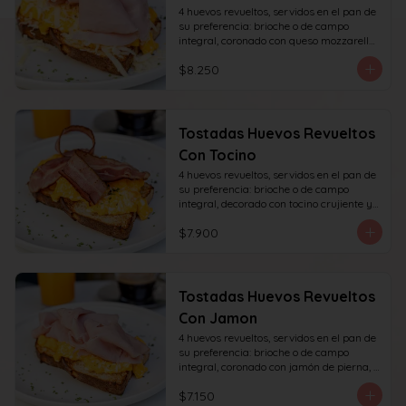
4 huevos revueltos, servidos en el pan de 
su preferencia: brioche o de campo 
integral, coronado con queso mozzarella 
rallado y con jamón de pierna, decorado 
$8.250
con sésamo o ciboulette.
Tostadas Huevos Revueltos
Con Tocino
4 huevos revueltos, servidos en el pan de 
su preferencia: brioche o de campo 
integral, decorado con tocino crujiente y 
decorado con sésamo o ciboulette.
$7.900
Tostadas Huevos Revueltos
Con Jamon
4 huevos revueltos, servidos en el pan de 
su preferencia: brioche o de campo 
integral, coronado con jamón de pierna, 
decorado con sésamo o ciboulette.
$7.150