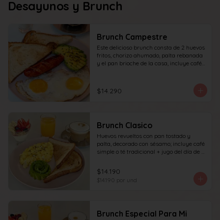
Desayunos y Brunch
Brunch Campestre
Este delicioso brunch consta de 2 huevos 
fritos, chorizo ahumado, palta rebanada 
y el pan brioche de la casa, incluye café 
simple o té tradicional + jugo del día de 
160ml (el café puede ser doble por 
$1.000 adicionales) + yogur griego con 
$14.290
granola y frutas de estación.
Brunch Clasico
Huevos revueltos con pan tostado y 
palta, decorado con sésamo; incluye café 
simple o té tradicional + jugo del día de 
160ml (el café puede ser doble por 
$1.000 adicionales), + yogur griego con 
$14.190
granola y frutas de estación.
$14.190
por und
Brunch Especial Para Mi