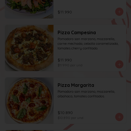
acompañado de una rebanada de pan.
$11.990
Pizza Campesina
Pomodoro san marzano, mozzarella, 
carne mechada, cebolla caramelizada, 
tomates cherry confitado.
$11.990
$11.990
por und
Pizza Margarita
Pomodoro san marzano, mozzarella, 
albahaca, tomates confitados.
$10.890
$10.890
por und