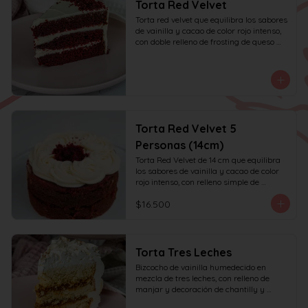
Torta Red Velvet
Torta red velvet que equilibra los sabores 
de vainilla y cacao de color rojo intenso, 
con doble relleno de frosting de queso 
crema.
Torta Red Velvet 5
Personas (14cm)
Torta Red Velvet de 14 cm que equilibra 
los sabores de vainilla y cacao de color 
rojo intenso, con relleno simple de 
frosting de queso crema y decoración 
$16.500
solo en la parte superior. Recomendada 
para 6 personas.
Torta Tres Leches
Bizcocho de vainilla humedecido en 
mezcla de tres leches, con relleno de 
manjar y decoración de chantilly y 
manjar.