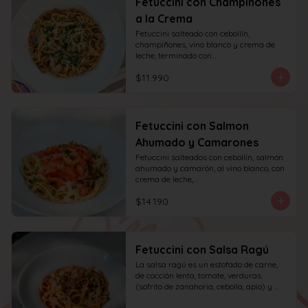
Fetuccini con Champiñones
a la Crema
Fetuccini salteado con cebollín, 
champiñones, vino blanco y crema de 
leche, terminado con

queso y perejil.
$11.990
Fetuccini con Salmon
Ahumado y Camarones
Fetuccini salteados con cebollín, salmón 
ahumado y camarón, al vino blanco, con 
crema de leche,

queso y perejil.
$14.190
Fetuccini con Salsa Ragú
La salsa ragú es un estofado de carne, 
de cocción lenta, tomate, verduras 
(sofrito de zanahoria, cebolla, apio) y 
vino.