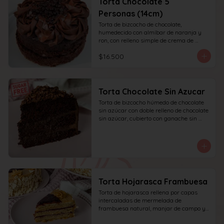
Torta Chocolate 5
Personas (14cm)
Torta de bizcocho de chocolate, 
humedecido con almíbar de naranja y 
ron, con relleno simple de crema de 
chocolate, decoración superior con 
$16.500
ganache de chocolate. Recomendada 
para 6 personas.
Torta Chocolate Sin Azucar
Torta de bizcocho húmedo de chocolate 
sin azúcar con doble relleno de chocolate 
sin azúcar, cubierto con ganache sin 
azúcar y decorado con chocolate rallado.
Torta Hojarasca Frambuesa
Torta de hojarasca rellena por capas 
intercaladas de mermelada de 
frambuesa natural, manjar de campo y 
crema pastelera casera, decorada con 