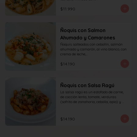
queso y perejil.
$11.990
Ñoquis con Salmon
Ahumado y Camarones
Ñoquis salteados con cebollín, salmón 
ahumado y camarón, al vino blanco, con 
crema de leche,

queso y perejil.
$14.190
Ñoquis con Salsa Ragú
La salsa ragú es un estofado de carne, 
de cocción lenta, tomate, verduras 
(sofrito de zanahoria, cebolla, apio) y 
vino.
$14.190