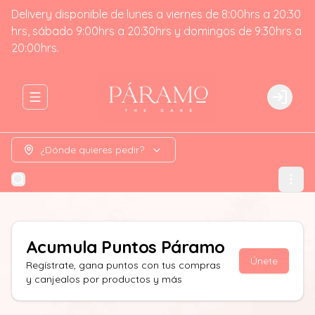
Delivery disponible de lunes a viernes de 8:00hrs a 20:30
hrs, sábado 9:00hrs a 20:30hrs y domingos de 9:30hrs a
20:00hrs.
Abrir menu de navegación
Login
¿Dónde quieres pedir?
Acumula
Puntos Páramo
Únete
Regístrate, gana puntos con tus compras
y canjealos por productos y más