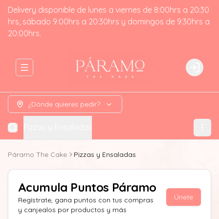
Delivery disponible de lunes a viernes de 8:00hrs a 20:30
hrs, sábado 9:00hrs a 20:30hrs y domingos de 9:30hrs a
20:00hrs.
Abrir menu de navegación
Login
¿Dónde quieres pedir?
Pizzas y Ensaladas
Páramo The Cake
Pizzas y Ensaladas
Acumula
Puntos Páramo
Únete
Regístrate, gana puntos con tus compras
y canjealos por productos y más