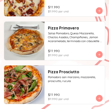
$11.990
$11.990
por und
Pizza Primavera
Salsa Pomodoro, Queso Mozzarella, 
Choclos Asados, Champiñones, Jamon 
Acaramelado, terminado con ciboulette y 
Crema de Leche
$11.990
$11.990
por und
Pizza Prosciutto
Pomodoro san marzano, mozzarella, 
prosciutto, rucula.
$11.990
$11.990
por und