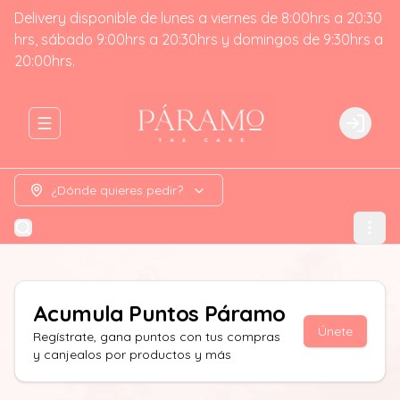
Delivery disponible de lunes a viernes de 8:00hrs a 20:30
hrs, sábado 9:00hrs a 20:30hrs y domingos de 9:30hrs a
20:00hrs.
Abrir menu de navegación
Login
¿Dónde quieres pedir?
Acumula
Puntos Páramo
Únete
Regístrate, gana puntos con tus compras
y canjealos por productos y más