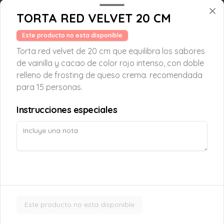
TORTA RED VELVET 20 CM
Crepe Nutella
Este producto no esta disponible
Crepe artesanal rellena de nutella y 
almendras fileteadas tostadas, decorada 
Torta red velvet de 20 cm que equilibra los sabores
con crema chantilly, que combina el 
de vainilla y cacao de color rojo intenso, con doble
sabor intenso del chocolate con el toque 
crujiente de las almendras en cada 
relleno de frosting de queso crema. recomendada
bocado.
$6.050
para 15 personas.
Instrucciones especiales
Croissant Choco Fruta
Croissant relleno con frutilla, platano y 
chocolate belga al 54% cacao.
$5.000
Este producto no esta disponible
Croissant Nutella
Delicioso Croissant relleno de Nutella, 