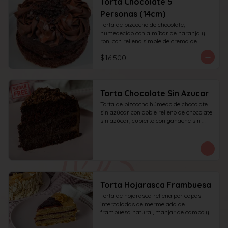
Torta Chocolate 5
Personas (14cm)
Torta de bizcocho de chocolate, 
humedecido con almíbar de naranja y 
ron, con relleno simple de crema de 
chocolate, decoración superior con 
$16.500
ganache de chocolate. Recomendada 
para 6 personas.
Torta Chocolate Sin Azucar
Torta de bizcocho húmedo de chocolate 
sin azúcar con doble relleno de chocolate 
sin azúcar, cubierto con ganache sin 
azúcar y decorado con chocolate rallado.
Torta Hojarasca Frambuesa
Torta de hojarasca rellena por capas 
intercaladas de mermelada de 
frambuesa natural, manjar de campo y 
crema pastelera casera, decorada con 