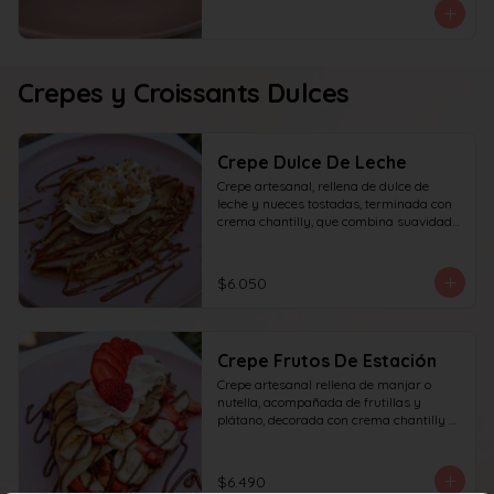
Crepes y Croissants Dulces
Crepe Dulce De Leche
Crepe artesanal, rellena de dulce de 
leche y nueces tostadas, terminada con 
crema chantilly, que combina suavidad 
y textura en cada bocado.
$6.050
Crepe Frutos De Estación
Crepe artesanal rellena de manjar o 
nutella, acompañada de frutillas y 
plátano, decorada con crema chantilly y 
frutilla fresca, que ofrece un equilibrio 
perfecto entre dulzura, frescura y 
textura en cada bocado.
$6.490