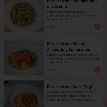
Fetuccini con Champiñones
a la Crema
Fetuccini salteado con cebollín, 
champiñones, vino blanco y crema de 
leche, terminado con

queso y perejil.
$11.990
Fetuccini con Salmon
Ahumado y Camarones
Fetuccini salteados con cebollín, salmón 
ahumado y camarón, al vino blanco, con 
crema de leche,

queso y perejil.
$14.190
Fetuccini con Salsa Ragú
La salsa ragú es un estofado de carne, 
de cocción lenta, tomate, verduras 
(sofrito de zanahoria, cebolla, apio) y 
vino.