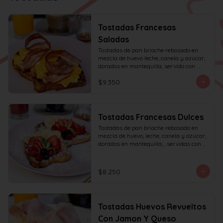
Tostadas Francesas
Saladas
Tostadas de pan brioche rebosado en 
mezcla de huevo leche, canela y azúcar, 
dorados en mantequilla, servido con 
huevos revueltos, tocino y miel de maple.
$9.350
Tostadas Francesas Dulces
Tostadas de pan brioche rebosado en 
mezcla de huevo, leche, canela y azúcar, 
dorados en mantequilla, , servidas con 
frutas de la estación, azúcar glas y miel 
de mapple.
$8.250
Tostadas Huevos Revueltos
Con Jamon Y Queso