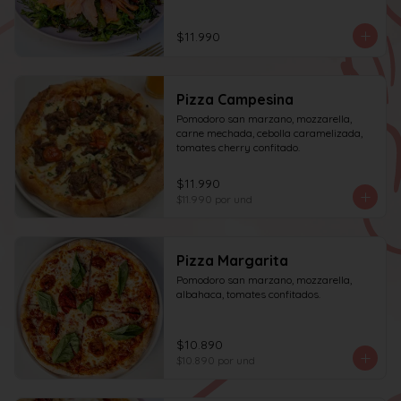
acompañado de una rebanada de pan.
$11.990
Pizza Campesina
Pomodoro san marzano, mozzarella, 
carne mechada, cebolla caramelizada, 
tomates cherry confitado.
$11.990
$11.990
por und
Pizza Margarita
Pomodoro san marzano, mozzarella, 
albahaca, tomates confitados.
$10.890
$10.890
por und