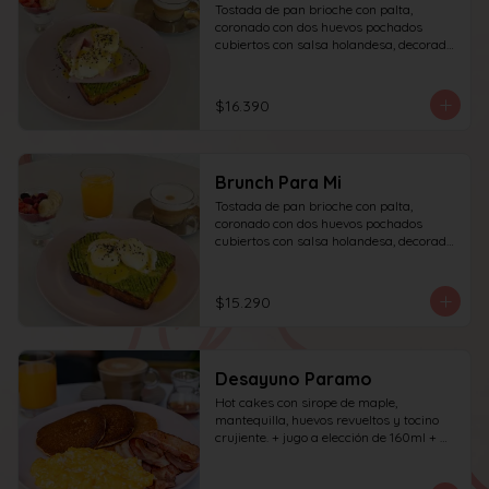
Tostada de pan brioche con palta, 
coronado con dos huevos pochados 
cubiertos con salsa holandesa, decorado 
con sésamo + una proteína a elección 
(salmón, jamón, queso, prosciutto o 
tocino) incluye café simple o té 
$16.390
tradicional (el café puede ser doble por 
$1.000 adicionales) + jugo del día de 
160ml + yogur griego con granola y 
frutas de estación.
Brunch Para Mi
Tostada de pan brioche con palta, 
coronado con dos huevos pochados 
cubiertos con salsa holandesa, decorado 
con sésamo; incluye café simple o té 
tradicional (el café puede ser doble por 
$1.000 adicionales) + jugo del día de 
$15.290
160ml + yogur griego con granola y 
frutas de estación.
Desayuno Paramo
Hot cakes con sirope de maple, 
mantequilla, huevos revueltos y tocino 
crujiente. + jugo a elección de 160ml + 
café simple o té tradicional