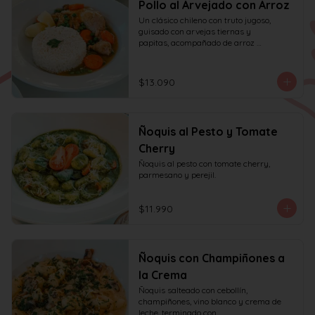
Pollo al Arvejado con Arroz
Un clásico chileno con truto jugoso, 
guisado con arvejas tiernas y

papitas, acompañado de arroz 
aromático al cilantro.
$13.090
Ñoquis al Pesto y Tomate
Cherry
Ñoquis al pesto con tomate cherry, 
parmesano y perejil.
$11.990
Ñoquis con Champiñones a
la Crema
Ñoquis salteado con cebollín, 
champiñones, vino blanco y crema de 
leche, terminado con
