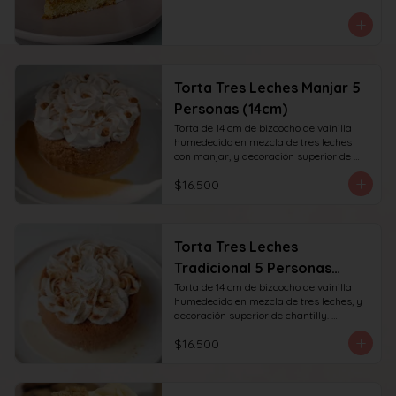
Torta Tres Leches Manjar 5
Personas (14cm)
Torta de 14 cm de bizcocho de vainilla 
humedecido en mezcla de tres leches 
con manjar, y decoración superior de 
chantilly y manjar. recomendada para 6 
$16.500
personas.
Torta Tres Leches
Tradicional 5 Personas
(14cm)
Torta de 14 cm de bizcocho de vainilla 
humedecido en mezcla de tres leches, y 
decoración superior de chantilly. 
recomendada para 6 personas.
$16.500