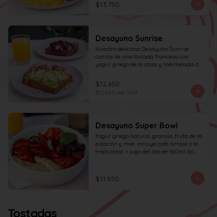
$13.750
Desayuno Sunrise
Nuestro delicioso Desayuno Sunrise 
consta de una tostada francesa con 
yogur griego de la casa y mermelada de 
frutos rojos 100% natural y una tostada 
de pan blanco con palta molida, pasta de 
$12.650
huevo y tocino en cuadritos, coronada 
$12.650
por und
con ciboulette.
Desayuno Super Bowl
Yogur griego natural, granola, fruta de la 
estación y miel. incluye café simple o té 
tradicional + jugo del día de 160ml (el 
café puede ser doble por $1.000 
adicionales)
$11.550
Tostadas