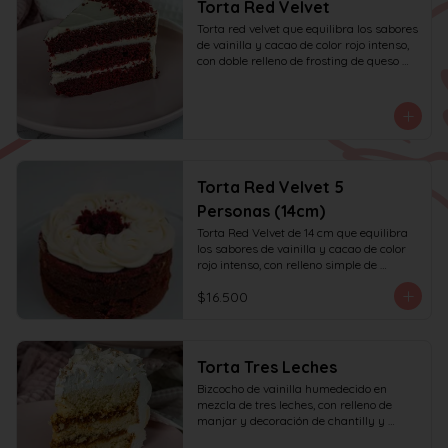
Torta Red Velvet
Torta red velvet que equilibra los sabores 
de vainilla y cacao de color rojo intenso, 
con doble relleno de frosting de queso 
crema.
Torta Red Velvet 5
Personas (14cm)
Torta Red Velvet de 14 cm que equilibra 
los sabores de vainilla y cacao de color 
rojo intenso, con relleno simple de 
frosting de queso crema y decoración 
$16.500
solo en la parte superior. Recomendada 
para 6 personas.
Torta Tres Leches
Bizcocho de vainilla humedecido en 
mezcla de tres leches, con relleno de 
manjar y decoración de chantilly y 
manjar.