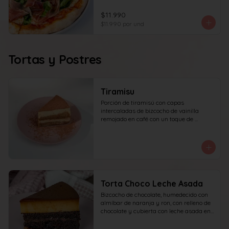
$11.990
$11.990
por und
Tortas y Postres
Tiramisu
Porción de tiramisú con capas 
intercaladas de bizcocho de vainilla 
remojado en café con un toque de 
amaretto y crema a base de queso 
mascarpone, yema y azúcar, finalizado 
con cacao en polvo espolvoreado.
Torta Choco Leche Asada
Bizcocho de chocolate, humedecido con 
almíbar de naranja y ron, con relleno de 
chocolate y cubierta con leche asada en 
su parte superior. recomendada para 15 
personas.