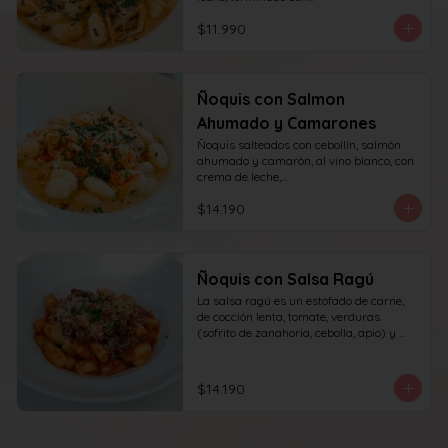
queso y perejil.
$11.990
Ñoquis con Salmon
Ahumado y Camarones
Ñoquis salteados con cebollín, salmón 
ahumado y camarón, al vino blanco, con 
crema de leche,

queso y perejil.
$14.190
Ñoquis con Salsa Ragú
La salsa ragú es un estofado de carne, 
de cocción lenta, tomate, verduras 
(sofrito de zanahoria, cebolla, apio) y 
vino.
$14.190