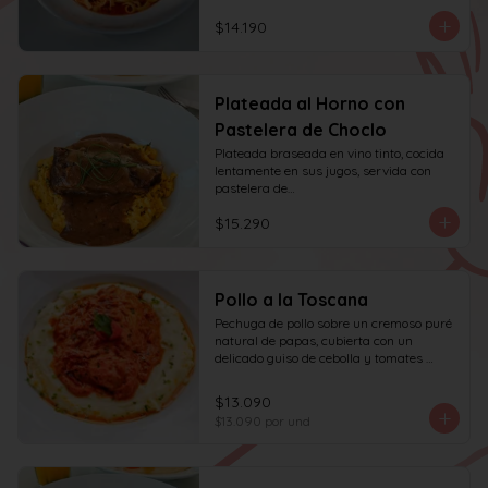
$14.190
Plateada al Horno con
Pastelera de Choclo
Plateada braseada en vino tinto, cocida 
lentamente en sus jugos, servida con 
pastelera de

choclo y albahaca.
$15.290
Pollo a la Toscana
Pechuga de pollo sobre un cremoso puré 
natural de papas, cubierta con un 
delicado guiso de cebolla y tomates 
asados, cocinado lentamente con vino 
blanco y fondo de verduras.
$13.090
$13.090
por und