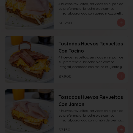
4 huevos revueltos, servidos en el pan de 
su preferencia: brioche o de campo 
integral, coronado con queso mozzarella 
rallado y con jamón de pierna, decorado 
$8.250
con sésamo o ciboulette.
Tostadas Huevos Revueltos
Con Tocino
4 huevos revueltos, servidos en el pan de 
su preferencia: brioche o de campo 
integral, decorado con tocino crujiente y 
decorado con sésamo o ciboulette.
$7.900
Tostadas Huevos Revueltos
Con Jamon
4 huevos revueltos, servidos en el pan de 
su preferencia: brioche o de campo 
integral, coronado con jamón de pierna, 
decorado con sésamo o ciboulette.
$7.150