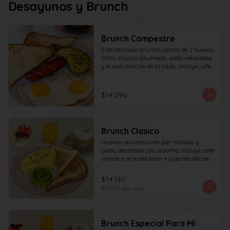
Desayunos y Brunch
Brunch Campestre
Este delicioso brunch consta de 2 huevos 
fritos, chorizo ahumado, palta rebanada 
y el pan brioche de la casa, incluye café 
simple o té tradicional + jugo del día de 
160ml (el café puede ser doble por 
$1.000 adicionales) + yogur griego con 
$14.290
granola y frutas de estación.
Brunch Clasico
Huevos revueltos con pan tostado y 
palta, decorado con sésamo; incluye café 
simple o té tradicional + jugo del día de 
160ml (el café puede ser doble por 
$1.000 adicionales), + yogur griego con 
$14.190
granola y frutas de estación.
$14.190
por und
Brunch Especial Para Mi