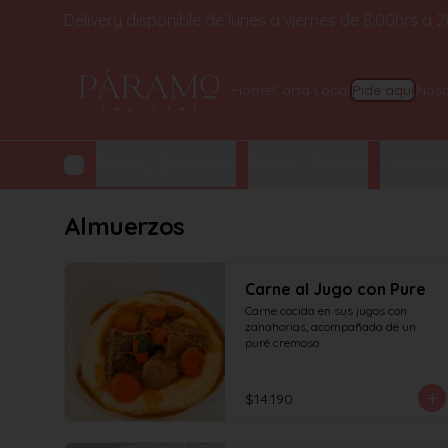
Delivery disponible de lunes a viernes de 8:00hrs a
Pide aquí
Home
Carta Local
Noso
y Croissant
Pizzas y Ensaladas
Tortas y Postres
Cheeseca
Almuerzos
Carne al Jugo con Pure
Carne cocida en sus jugos con 
zanahorias, acompañada de un 
puré cremoso.
$14.190