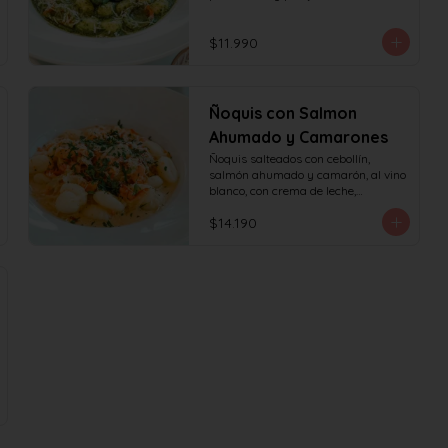
$11.990
Ñoquis con Salmon
Ahumado y Camarones
Ñoquis salteados con cebollín, 
salmón ahumado y camarón, al vino 
blanco, con crema de leche,

queso y perejil.
$14.190