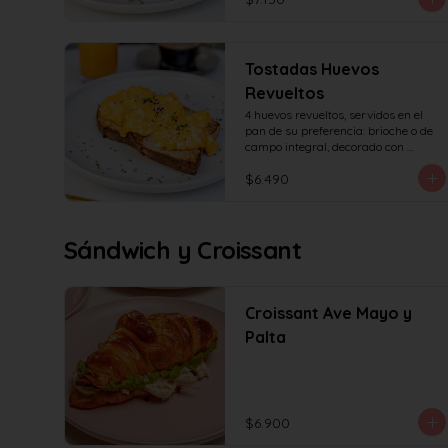
Tostadas Huevos
Revueltos
4 huevos revueltos, servidos en el 
pan de su preferencia: brioche o de 
campo integral, decorado con 
sésamo o ciboulette.
$6.490
Sándwich y Croissant
Croissant Ave Mayo y
Palta
$6.900