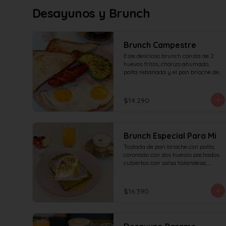
Desayunos y Brunch
Brunch Campestre
Este delicioso brunch consta de 2 
huevos fritos, chorizo ahumado, 
palta rebanada y el pan brioche de 
la casa, incluye café simple o té 
tradicional + jugo del día de 160ml 
(el café puede ser doble por $1.000 
$14.290
adicionales) + yogur griego con 
granola y frutas de estación.
Brunch Especial Para Mi
Tostada de pan brioche con palta, 
coronado con dos huevos pochados 
cubiertos con salsa holandesa, 
decorado con sésamo + una 
proteína a elección (salmón, jamón, 
queso, prosciutto o tocino) incluye 
$16.390
café simple o té tradicional (el café 
puede ser doble por $1.000 
adicionales) + jugo del día de 160ml 
+ yogur griego con granola y frutas 