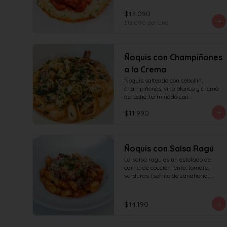
tomates asados, cocinado 
lentamente con vino blanco y fondo 
$13.090
de verduras.
$13.090
por und
Ñoquis con Champiñones
a la Crema
Ñoquis salteado con cebollín, 
champiñones, vino blanco y crema 
de leche, terminado con

queso y perejil.
$11.990
Ñoquis con Salsa Ragú
La salsa ragú es un estofado de 
carne, de cocción lenta, tomate, 
verduras (sofrito de zanahoria, 
cebolla, apio) y vino.
$14.190