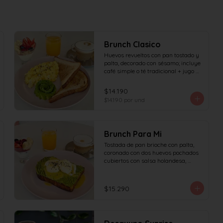
Brunch Clasico
Huevos revueltos con pan tostado y 
palta, decorado con sésamo; incluye 
café simple o té tradicional + jugo 
del día de 160ml (el café puede ser 
doble por $1.000 adicionales), + 
$14.190
yogur griego con granola y frutas de 
$14.190
por und
estación.
Brunch Para Mi
Tostada de pan brioche con palta, 
coronado con dos huevos pochados 
cubiertos con salsa holandesa, 
decorado con sésamo; incluye café 
simple o té tradicional (el café puede 
ser doble por $1.000 adicionales) + 
$15.290
jugo del día de 160ml + yogur griego 
con granola y frutas de estación.