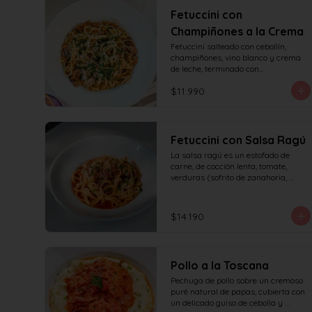
Fetuccini con
Champiñones a la Crema
Fetuccini salteado con cebollín, 
champiñones, vino blanco y crema 
de leche, terminado con

queso y perejil.
$11.990
Fetuccini con Salsa Ragú
La salsa ragú es un estofado de 
carne, de cocción lenta, tomate, 
verduras (sofrito de zanahoria, 
cebolla, apio) y vino.
$14.190
Pollo a la Toscana
Pechuga de pollo sobre un cremoso 
puré natural de papas, cubierta con 
un delicado guiso de cebolla y 