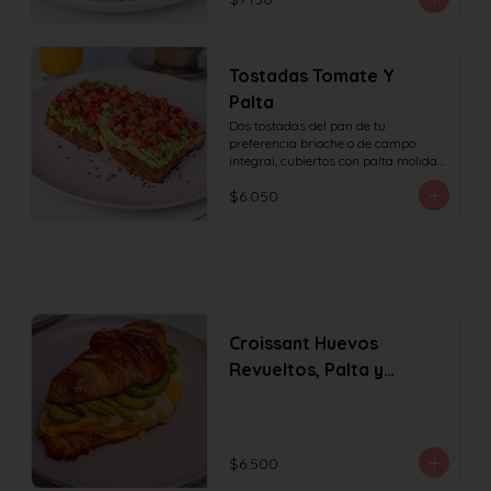
Tostadas Tomate Y
Palta
Dos tostadas del pan de tu 
preferencia brioche o de campo 
integral, cubiertos con palta molida 
y tomate en cubos, decorado con 
$6.050
sésamo o ciboulette.
Croissant Huevos
Revueltos, Palta y
Queso
$6.500