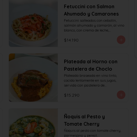
Fetuccini con Salmon
Ahumado y Camarones
Fetuccini salteados con cebollín, 
salmón ahumado y camarón, al vino 
blanco, con crema de leche,

queso y perejil.
$14.190
Plateada al Horno con
Pastelera de Choclo
Plateada braseada en vino tinto, 
cocida lentamente en sus jugos, 
servida con pastelera de

choclo y albahaca.
$15.290
Ñoquis al Pesto y
Tomate Cherry
Ñoquis al pesto con tomate cherry, 
parmesano y perejil.