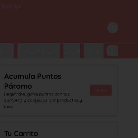
 20:00hrs.
Login
lletas
Postres Franceses
Bollería
Bebidas Embotelladas
Acumula
Puntos
Páramo
Únete
Regístrate, gana puntos con tus
compras y canjealos por productos y
más
Tu Carrito