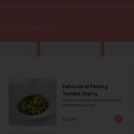
 20:30 hrs, sábado 9:00hrs a 20:30hrs y domingos de 9:30hrs a
tros
Ubicación
Canal Horeca
ke, Kuchen y Pie
Crepes y Croissants Dulces
Brownies y Ga
Fetuccini al Pesto y
Tomate Cherry
Fetuccini al pesto con tomate cherry, 
parmesano y perejil.
$11.990