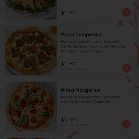
acompañado de una rebanada de pan.
$11.990
Pizza Campesina
Pomodoro san marzano, mozzarella, 
carne mechada, cebolla caramelizada, 
tomates cherry confitado.
$11.990
$11.990
por und
Pizza Margarita
Pomodoro san marzano, mozzarella, 
albahaca, tomates confitados.
$10.890
$10.890
por und