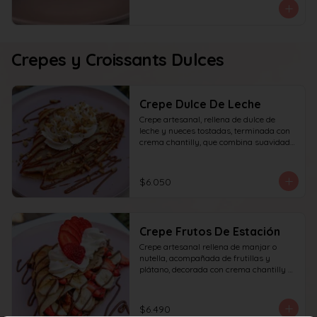
Crepes y Croissants Dulces
Crepe Dulce De Leche
Crepe artesanal, rellena de dulce de 
leche y nueces tostadas, terminada con 
crema chantilly, que combina suavidad 
y textura en cada bocado.
$6.050
Crepe Frutos De Estación
Crepe artesanal rellena de manjar o 
nutella, acompañada de frutillas y 
plátano, decorada con crema chantilly y 
frutilla fresca, que ofrece un equilibrio 
perfecto entre dulzura, frescura y 
textura en cada bocado.
$6.490