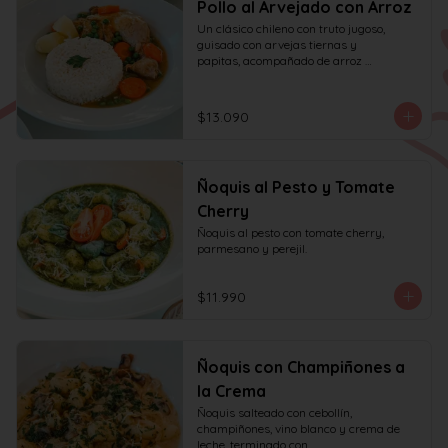
Pollo al Arvejado con Arroz
Un clásico chileno con truto jugoso, 
guisado con arvejas tiernas y

papitas, acompañado de arroz 
aromático al cilantro.
$13.090
Ñoquis al Pesto y Tomate
Cherry
Ñoquis al pesto con tomate cherry, 
parmesano y perejil.
$11.990
Ñoquis con Champiñones a
la Crema
Ñoquis salteado con cebollín, 
champiñones, vino blanco y crema de 
leche, terminado con
