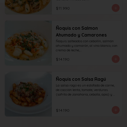
queso y perejil.
$11.990
Ñoquis con Salmon
Ahumado y Camarones
Ñoquis salteados con cebollín, salmón 
ahumado y camarón, al vino blanco, con 
crema de leche,

queso y perejil.
$14.190
Ñoquis con Salsa Ragú
La salsa ragú es un estofado de carne, 
de cocción lenta, tomate, verduras 
(sofrito de zanahoria, cebolla, apio) y 
vino.
$14.190