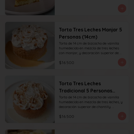
Torta Tres Leches Manjar 5
Personas (14cm)
Torta de 14 cm de bizcocho de vainilla 
humedecido en mezcla de tres leches 
con manjar, y decoración superior de 
chantilly y manjar. recomendada para 6 
$16.500
personas.
Torta Tres Leches
Tradicional 5 Personas
(14cm)
Torta de 14 cm de bizcocho de vainilla 
humedecido en mezcla de tres leches, y 
decoración superior de chantilly. 
recomendada para 6 personas.
$16.500