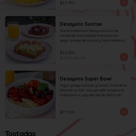
$13.750
Desayuno Sunrise
Nuestro delicioso Desayuno Sunrise 
consta de una tostada francesa con 
yogur griego de la casa y mermelada de 
frutos rojos 100% natural y una tostada 
de pan blanco con palta molida, pasta de 
$12.650
huevo y tocino en cuadritos, coronada 
$12.650
por und
con ciboulette.
Desayuno Super Bowl
Yogur griego natural, granola, fruta de la 
estación y miel. incluye café simple o té 
tradicional + jugo del día de 160ml (el 
café puede ser doble por $1.000 
adicionales)
$11.550
Tostadas