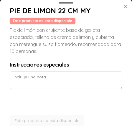
PIE DE LIMON 22 CM MY
Crepe Nutella
Este producto no esta disponible
Crepe artesanal rellena de nutella y 
almendras fileteadas tostadas, decorada 
Pie de limón con crujiente base de galleta
con crema chantilly, que combina el 
especiada, rellena de crema de limón y cubierta
sabor intenso del chocolate con el toque 
crujiente de las almendras en cada 
con merengue suizo flameado. recomendada para
bocado.
$6.050
10 personas.
Instrucciones especiales
Croissant Choco Fruta
Croissant relleno con frutilla, platano y 
chocolate belga al 54% cacao.
$5.000
Este producto no esta disponible
Croissant Nutella
Delicioso Croissant relleno de Nutella, 