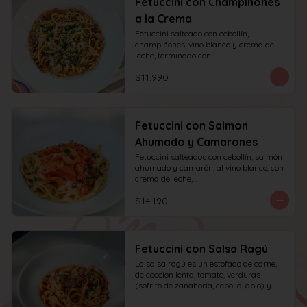
Fetuccini con Champiñones
a la Crema
Fetuccini salteado con cebollín, 
champiñones, vino blanco y crema de 
leche, terminado con

queso y perejil.
$11.990
Fetuccini con Salmon
Ahumado y Camarones
Fetuccini salteados con cebollín, salmón 
ahumado y camarón, al vino blanco, con 
crema de leche,

queso y perejil.
$14.190
Fetuccini con Salsa Ragú
La salsa ragú es un estofado de carne, 
de cocción lenta, tomate, verduras 
(sofrito de zanahoria, cebolla, apio) y 
vino.