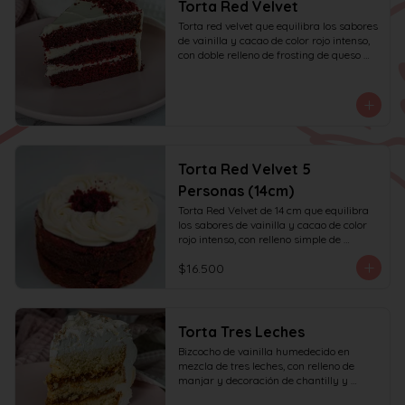
Torta Red Velvet
Torta red velvet que equilibra los sabores 
de vainilla y cacao de color rojo intenso, 
con doble relleno de frosting de queso 
crema.
Torta Red Velvet 5
Personas (14cm)
Torta Red Velvet de 14 cm que equilibra 
los sabores de vainilla y cacao de color 
rojo intenso, con relleno simple de 
frosting de queso crema y decoración 
$16.500
solo en la parte superior. Recomendada 
para 6 personas.
Torta Tres Leches
Bizcocho de vainilla humedecido en 
mezcla de tres leches, con relleno de 
manjar y decoración de chantilly y 
manjar.