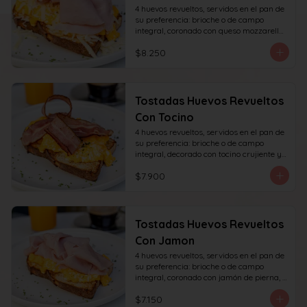
4 huevos revueltos, servidos en el pan de 
su preferencia: brioche o de campo 
integral, coronado con queso mozzarella 
rallado y con jamón de pierna, decorado 
$8.250
con sésamo o ciboulette.
Tostadas Huevos Revueltos
Con Tocino
4 huevos revueltos, servidos en el pan de 
su preferencia: brioche o de campo 
integral, decorado con tocino crujiente y 
decorado con sésamo o ciboulette.
$7.900
Tostadas Huevos Revueltos
Con Jamon
4 huevos revueltos, servidos en el pan de 
su preferencia: brioche o de campo 
integral, coronado con jamón de pierna, 
decorado con sésamo o ciboulette.
$7.150