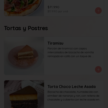
$11.990
$11.990
por und
Tortas y Postres
Tiramisu
Porción de tiramisú con capas 
intercaladas de bizcocho de vainilla 
remojado en café con un toque de 
amaretto y crema a base de queso 
mascarpone, yema y azúcar, finalizado 
con cacao en polvo espolvoreado.
Torta Choco Leche Asada
Bizcocho de chocolate, humedecido con 
almíbar de naranja y ron, con relleno de 
chocolate y cubierta con leche asada en 
su parte superior. recomendada para 15 
personas.