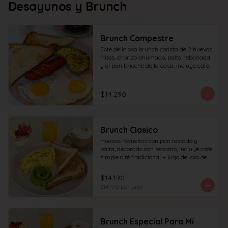
Desayunos y Brunch
Brunch Campestre
Este delicioso brunch consta de 2 huevos 
fritos, chorizo ahumado, palta rebanada 
y el pan brioche de la casa, incluye café 
simple o té tradicional + jugo del día de 
160ml (el café puede ser doble por 
$1.000 adicionales) + yogur griego con 
$14.290
granola y frutas de estación.
Brunch Clasico
Huevos revueltos con pan tostado y 
palta, decorado con sésamo; incluye café 
simple o té tradicional + jugo del día de 
160ml (el café puede ser doble por 
$1.000 adicionales), + yogur griego con 
$14.190
granola y frutas de estación.
$14.190
por und
Brunch Especial Para Mi