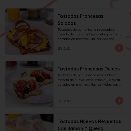
Tostadas Francesas
Saladas
Tostadas de pan brioche rebosado en 
mezcla de huevo leche, canela y azúcar, 
dorados en mantequilla, servido con 
huevos revueltos, tocino y miel de maple.
$9.350
Tostadas Francesas Dulces
Tostadas de pan brioche rebosado en 
mezcla de huevo, leche, canela y azúcar, 
dorados en mantequilla, , servidas con 
frutas de la estación, azúcar glas y miel 
de mapple.
$8.250
Tostadas Huevos Revueltos
Con Jamon Y Queso