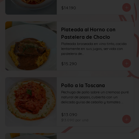
$14.190
Plateada al Horno con
Pastelera de Choclo
Plateada braseada en vino tinto, cocida 
lentamente en sus jugos, servida con 
pastelera de

choclo y albahaca.
$15.290
Pollo a la Toscana
Pechuga de pollo sobre un cremoso puré 
natural de papas, cubierta con un 
delicado guiso de cebolla y tomates 
asados, cocinado lentamente con vino 
blanco y fondo de verduras.
$13.090
$13.090
por und