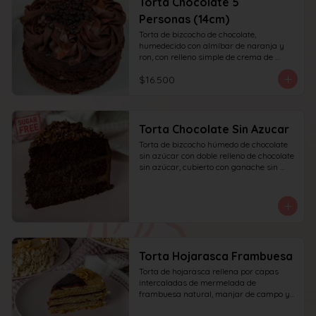
Torta Chocolate 5
Personas (14cm)
Torta de bizcocho de chocolate, 
humedecido con almíbar de naranja y 
ron, con relleno simple de crema de 
chocolate, decoración superior con 
$16.500
ganache de chocolate. Recomendada 
para 6 personas.
Torta Chocolate Sin Azucar
Torta de bizcocho húmedo de chocolate 
sin azúcar con doble relleno de chocolate 
sin azúcar, cubierto con ganache sin 
azúcar y decorado con chocolate rallado.
Torta Hojarasca Frambuesa
Torta de hojarasca rellena por capas 
intercaladas de mermelada de 
frambuesa natural, manjar de campo y 
crema pastelera casera, decorada con 