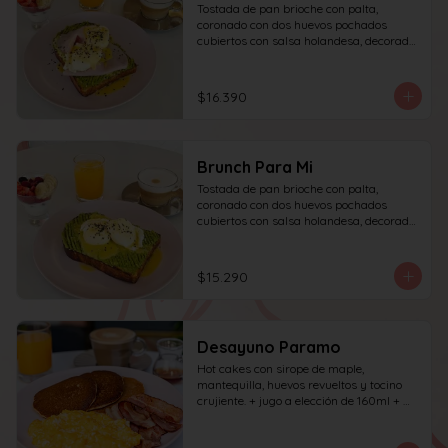
Tostada de pan brioche con palta, 
coronado con dos huevos pochados 
cubiertos con salsa holandesa, decorado 
con sésamo + una proteína a elección 
(salmón, jamón, queso, prosciutto o 
tocino) incluye café simple o té 
$16.390
tradicional (el café puede ser doble por 
$1.000 adicionales) + jugo del día de 
160ml + yogur griego con granola y 
frutas de estación.
Brunch Para Mi
Tostada de pan brioche con palta, 
coronado con dos huevos pochados 
cubiertos con salsa holandesa, decorado 
con sésamo; incluye café simple o té 
tradicional (el café puede ser doble por 
$1.000 adicionales) + jugo del día de 
$15.290
160ml + yogur griego con granola y 
frutas de estación.
Desayuno Paramo
Hot cakes con sirope de maple, 
mantequilla, huevos revueltos y tocino 
crujiente. + jugo a elección de 160ml + 
café simple o té tradicional