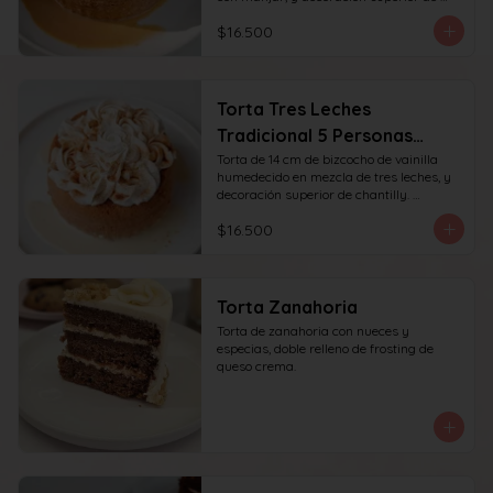
chantilly y manjar. recomendada para 6 
$16.500
personas.
Torta Tres Leches
Tradicional 5 Personas
(14cm)
Torta de 14 cm de bizcocho de vainilla 
humedecido en mezcla de tres leches, y 
decoración superior de chantilly. 
recomendada para 6 personas.
$16.500
Torta Zanahoria
Torta de zanahoria con nueces y 
especias, doble relleno de frosting de 
queso crema.