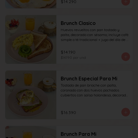
$14.290
granola y frutas de estación.
Brunch Clasico
Huevos revueltos con pan tostado y 
palta, decorado con sésamo; incluye café 
simple o té tradicional + jugo del día de 
160ml (el café puede ser doble por 
$1.000 adicionales), + yogur griego con 
$14.190
granola y frutas de estación.
$14.190
por und
Brunch Especial Para Mi
Tostada de pan brioche con palta, 
coronado con dos huevos pochados 
cubiertos con salsa holandesa, decorado 
con sésamo + una proteína a elección 
(salmón, jamón, queso, prosciutto o 
tocino) incluye café simple o té 
$16.390
tradicional (el café puede ser doble por 
$1.000 adicionales) + jugo del día de 
160ml + yogur griego con granola y 
frutas de estación.
Brunch Para Mi