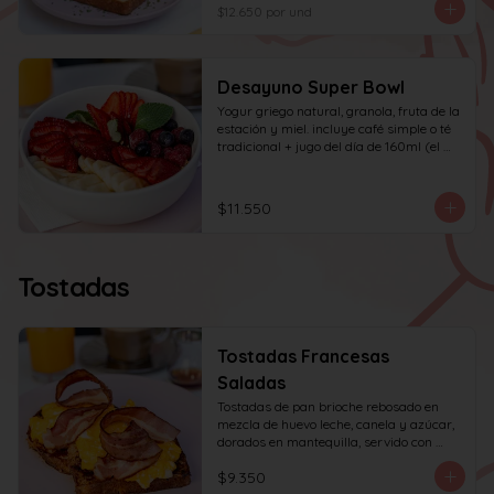
huevo y tocino en cuadritos, coronada 
$12.650
por und
con ciboulette.
Desayuno Super Bowl
Yogur griego natural, granola, fruta de la 
estación y miel. incluye café simple o té 
tradicional + jugo del día de 160ml (el 
café puede ser doble por $1.000 
adicionales)
$11.550
Tostadas
Tostadas Francesas
Saladas
Tostadas de pan brioche rebosado en 
mezcla de huevo leche, canela y azúcar, 
dorados en mantequilla, servido con 
huevos revueltos, tocino y miel de maple.
$9.350