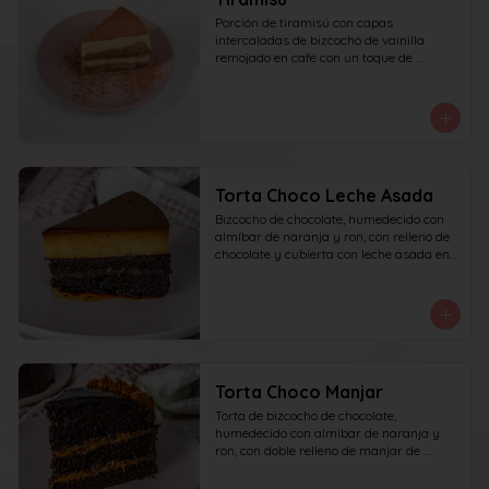
Porción de tiramisú con capas 
intercaladas de bizcocho de vainilla 
remojado en café con un toque de 
amaretto y crema a base de queso 
mascarpone, yema y azúcar, finalizado 
con cacao en polvo espolvoreado.
Torta Choco Leche Asada
Bizcocho de chocolate, humedecido con 
almíbar de naranja y ron, con relleno de 
chocolate y cubierta con leche asada en 
su parte superior. recomendada para 15 
personas.
Torta Choco Manjar
Torta de bizcocho de chocolate, 
humedecido con almíbar de naranja y 
ron, con doble relleno de manjar de 
campo, cubierta con ganache de 
chocolate oscuro y detalles de manjar. 