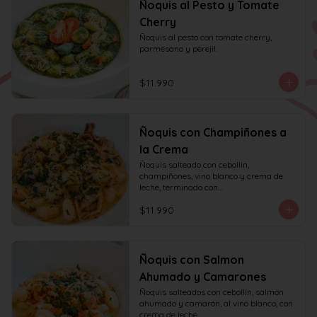
Ñoquis al Pesto y Tomate
Cherry
Ñoquis al pesto con tomate cherry, 
parmesano y perejil.
$11.990
Ñoquis con Champiñones a
la Crema
Ñoquis salteado con cebollín, 
champiñones, vino blanco y crema de 
leche, terminado con

queso y perejil.
$11.990
Ñoquis con Salmon
Ahumado y Camarones
Ñoquis salteados con cebollín, salmón 
ahumado y camarón, al vino blanco, con 
crema de leche,
