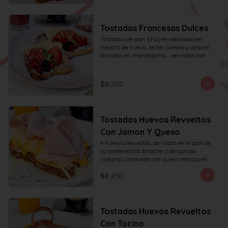
Tostadas Francesas Dulces
Tostadas de pan brioche rebosado en 
mezcla de huevo, leche, canela y azúcar, 
dorados en mantequilla, , servidas con 
frutas de la estación, azúcar glas y miel 
de mapple.
$8.250
Tostadas Huevos Revueltos
Con Jamon Y Queso
4 huevos revueltos, servidos en el pan de 
su preferencia: brioche o de campo 
integral, coronado con queso mozzarella 
rallado y con jamón de pierna, decorado 
$8.250
con sésamo o ciboulette.
Tostadas Huevos Revueltos
Con Tocino