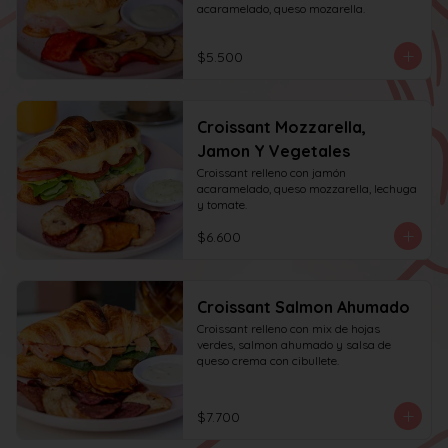
acaramelado, queso mozarella.
$5.500
Croissant Mozzarella,
Jamon Y Vegetales
Croissant relleno con jamón 
acaramelado, queso mozzarella, lechuga 
y tomate.
$6.600
Croissant Salmon Ahumado
Croissant relleno con mix de hojas 
verdes, salmon ahumado y salsa de 
queso crema con cibullete.
$7.700