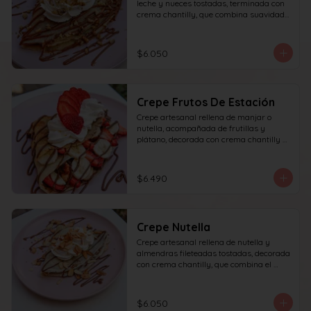
leche y nueces tostadas, terminada con 
crema chantilly, que combina suavidad 
y textura en cada bocado.
$6.050
Crepe Frutos De Estación
Crepe artesanal rellena de manjar o 
nutella, acompañada de frutillas y 
plátano, decorada con crema chantilly y 
frutilla fresca, que ofrece un equilibrio 
perfecto entre dulzura, frescura y 
textura en cada bocado.
$6.490
Crepe Nutella
Crepe artesanal rellena de nutella y 
almendras fileteadas tostadas, decorada 
con crema chantilly, que combina el 
sabor intenso del chocolate con el toque 
crujiente de las almendras en cada 
bocado.
$6.050