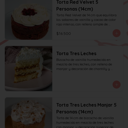
Torta Red Velvet 5
Personas (14cm)
Torta Red Velvet de 14 cm que equilibra 
los sabores de vainilla y cacao de color 
rojo intenso, con relleno simple de 
frosting de queso crema y decoración 
$16.500
solo en la parte superior. Recomendada 
para 6 personas.
Torta Tres Leches
Bizcocho de vainilla humedecido en 
mezcla de tres leches, con relleno de 
manjar y decoración de chantilly y 
manjar.
Torta Tres Leches Manjar 5
Personas (14cm)
Torta de 14 cm de bizcocho de vainilla 
humedecido en mezcla de tres leches 
con manjar, y decoración superior de 