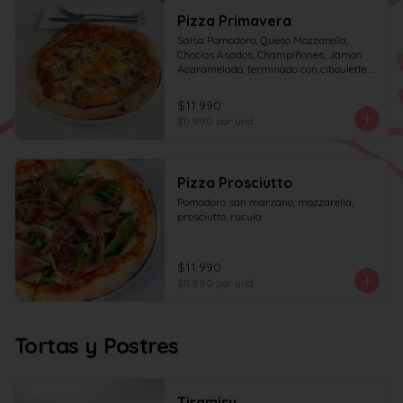
Pizza Primavera
Salsa Pomodoro, Queso Mozzarella, 
Choclos Asados, Champiñones, Jamon 
Acaramelado, terminado con ciboulette y 
Crema de Leche
$11.990
$11.990
por und
Pizza Prosciutto
Pomodoro san marzano, mozzarella, 
prosciutto, rucula.
$11.990
$11.990
por und
Tortas y Postres
Tiramisu