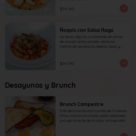
queso y perejil.
$14.190
Ñoquis con Salsa Ragú
La salsa ragú es un estofado de carne, 
de cocción lenta, tomate, verduras 
(sofrito de zanahoria, cebolla, apio) y 
vino.
$14.190
Desayunos y Brunch
Brunch Campestre
Este delicioso brunch consta de 2 huevos 
fritos, chorizo ahumado, palta rebanada 
y el pan brioche de la casa, incluye café 
simple o té tradicional + jugo del día de 
160ml (el café puede ser doble por 
$1.000 adicionales) + yogur griego con 