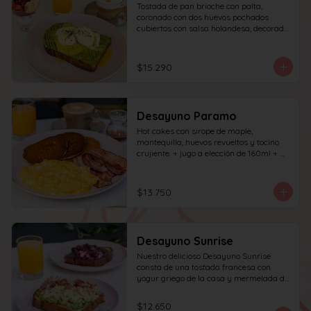
Tostada de pan brioche con palta, 
coronado con dos huevos pochados 
cubiertos con salsa holandesa, decorado 
con sésamo; incluye café simple o té 
tradicional (el café puede ser doble por 
$1.000 adicionales) + jugo del día de 
$15.290
160ml + yogur griego con granola y 
frutas de estación.
Desayuno Paramo
Hot cakes con sirope de maple, 
mantequilla, huevos revueltos y tocino 
crujiente. + jugo a elección de 160ml + 
café simple o té tradicional
$13.750
Desayuno Sunrise
Nuestro delicioso Desayuno Sunrise 
consta de una tostada francesa con 
yogur griego de la casa y mermelada de 
frutos rojos 100% natural y una tostada 
de pan blanco con palta molida, pasta de 
$12.650