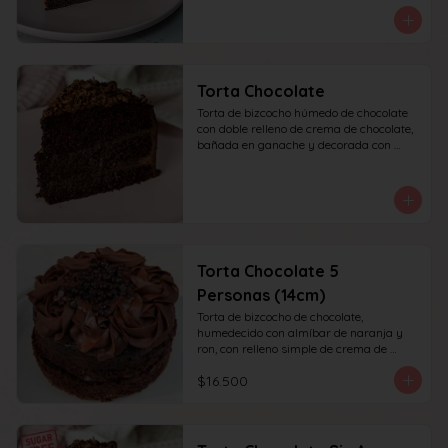
recomendada para 10 personas.
Torta Chocolate
Torta de bizcocho húmedo de chocolate 
con doble relleno de crema de chocolate, 
bañada en ganache y decorada con 
chocolate rallado. recomendada para 10 
personas.
Torta Chocolate 5
Personas (14cm)
Torta de bizcocho de chocolate, 
humedecido con almíbar de naranja y 
ron, con relleno simple de crema de 
chocolate, decoración superior con 
$16.500
ganache de chocolate. Recomendada 
para 6 personas.