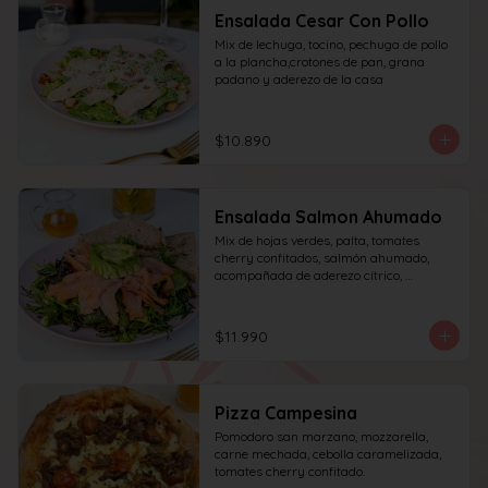
Ensalada Cesar Con Pollo
Mix de lechuga, tocino, pechuga de pollo 
a la plancha,crotones de pan, grana 
padano y aderezo de la casa
$10.890
Ensalada Salmon Ahumado
Mix de hojas verdes, palta, tomates 
cherry confitados, salmón ahumado, 
acompañada de aderezo cítrico, 
acompañado de una rebanada de pan.
$11.990
Pizza Campesina
Pomodoro san marzano, mozzarella, 
carne mechada, cebolla caramelizada, 
tomates cherry confitado.