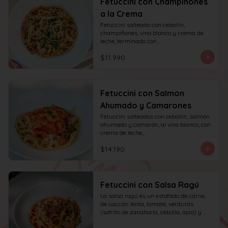
Fetuccini con Champiñones
a la Crema
Fetuccini salteado con cebollín, 
champiñones, vino blanco y crema de 
leche, terminado con

queso y perejil.
$11.990
Fetuccini con Salmon
Ahumado y Camarones
Fetuccini salteados con cebollín, salmón 
ahumado y camarón, al vino blanco, con 
crema de leche,

queso y perejil.
$14.190
Fetuccini con Salsa Ragú
La salsa ragú es un estofado de carne, 
de cocción lenta, tomate, verduras 
(sofrito de zanahoria, cebolla, apio) y 
vino.