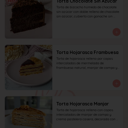
Torta Chocolate Sin Azucar
Torta de bizcocho húmedo de chocolate 
sin azúcar con doble relleno de chocolate 
sin azúcar, cubierto con ganache sin 
azúcar y decorado con chocolate rallado.
Torta Hojarasca Frambuesa
Torta de hojarasca rellena por capas 
intercaladas de mermelada de 
frambuesa natural, manjar de campo y 
crema pastelera casera, decorada con 
manjar de campo y frambuesa. 
recomendada para 15 personas.
Torta Hojarasca Manjar
Torta de hojarasca rellena con capas 
intercaladas de manjar de campo y 
crema pastelera casera, decorada con 
manjar de campo. recomendada para 15 