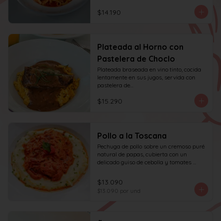
$14.190
Plateada al Horno con
Pastelera de Choclo
Plateada braseada en vino tinto, cocida 
lentamente en sus jugos, servida con 
pastelera de

choclo y albahaca.
$15.290
Pollo a la Toscana
Pechuga de pollo sobre un cremoso puré 
natural de papas, cubierta con un 
delicado guiso de cebolla y tomates 
asados, cocinado lentamente con vino 
blanco y fondo de verduras.
$13.090
$13.090
por und