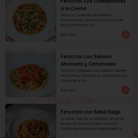
Fetuccini con Champiñones
a la Crema
Fetuccini salteado con cebollín, 
champiñones, vino blanco y crema de 
leche, terminado con

queso y perejil.
$11.990
Fetuccini con Salmon
Ahumado y Camarones
Fetuccini salteados con cebollín, salmón 
ahumado y camarón, al vino blanco, con 
crema de leche,

queso y perejil.
$14.190
Fetuccini con Salsa Ragú
La salsa ragú es un estofado de carne, 
de cocción lenta, tomate, verduras 
(sofrito de zanahoria, cebolla, apio) y 
vino.