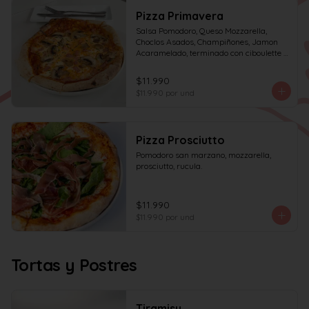
Pizza Primavera
Salsa Pomodoro, Queso Mozzarella, 
Choclos Asados, Champiñones, Jamon 
Acaramelado, terminado con ciboulette y 
Crema de Leche
$11.990
$11.990
por und
Pizza Prosciutto
Pomodoro san marzano, mozzarella, 
prosciutto, rucula.
$11.990
$11.990
por und
Tortas y Postres
Tiramisu