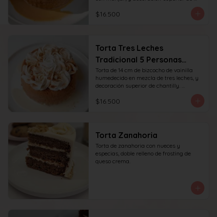
chantilly y manjar. recomendada para 6 
$16.500
personas.
Torta Tres Leches
Tradicional 5 Personas
(14cm)
Torta de 14 cm de bizcocho de vainilla 
humedecido en mezcla de tres leches, y 
decoración superior de chantilly. 
recomendada para 6 personas.
$16.500
Torta Zanahoria
Torta de zanahoria con nueces y 
especias, doble relleno de frosting de 
queso crema.