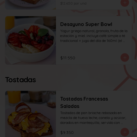
huevo y tocino en cuadritos, coronada 
$12.650
por und
con ciboulette.
Desayuno Super Bowl
Yogur griego natural, granola, fruta de la 
estación y miel. incluye café simple o té 
tradicional + jugo del día de 160ml (el 
café puede ser doble por $1.000 
adicionales)
$11.550
Tostadas
Tostadas Francesas
Saladas
Tostadas de pan brioche rebosado en 
mezcla de huevo leche, canela y azúcar, 
dorados en mantequilla, servido con 
huevos revueltos, tocino y miel de maple.
$9.350