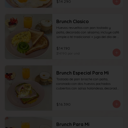
$14.290
granola y frutas de estación.
Brunch Clasico
Huevos revueltos con pan tostado y 
palta, decorado con sésamo; incluye café 
simple o té tradicional + jugo del día de 
160ml (el café puede ser doble por 
$1.000 adicionales), + yogur griego con 
$14.190
granola y frutas de estación.
$14.190
por und
Brunch Especial Para Mi
Tostada de pan brioche con palta, 
coronado con dos huevos pochados 
cubiertos con salsa holandesa, decorado 
con sésamo + una proteína a elección 
(salmón, jamón, queso, prosciutto o 
tocino) incluye café simple o té 
$16.390
tradicional (el café puede ser doble por 
$1.000 adicionales) + jugo del día de 
160ml + yogur griego con granola y 
frutas de estación.
Brunch Para Mi