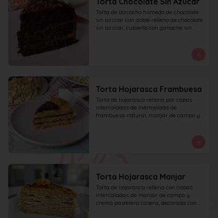
Torta Chocolate Sin Azucar
Torta de bizcocho húmedo de chocolate 
sin azúcar con doble relleno de chocolate 
sin azúcar, cubierto con ganache sin 
azúcar y decorado con chocolate rallado.
Torta Hojarasca Frambuesa
Torta de hojarasca rellena por capas 
intercaladas de mermelada de 
frambuesa natural, manjar de campo y 
crema pastelera casera, decorada con 
manjar de campo y frambuesa. 
recomendada para 15 personas.
Torta Hojarasca Manjar
Torta de hojarasca rellena con capas 
intercaladas de manjar de campo y 
crema pastelera casera, decorada con 
manjar de campo. recomendada para 15 