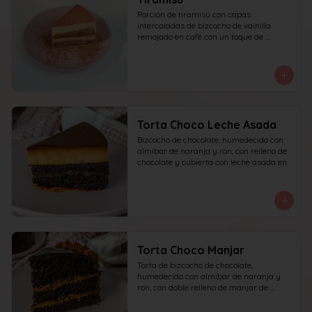
Porción de tiramisú con capas 
intercaladas de bizcocho de vainilla 
remojado en café con un toque de 
amaretto y crema a base de queso 
mascarpone, yema y azúcar, finalizado 
con cacao en polvo espolvoreado.
Torta Choco Leche Asada
Bizcocho de chocolate, humedecido con 
almíbar de naranja y ron, con relleno de 
chocolate y cubierta con leche asada en 
su parte superior. recomendada para 15 
personas.
Torta Choco Manjar
Torta de bizcocho de chocolate, 
humedecido con almíbar de naranja y 
ron, con doble relleno de manjar de 
campo, cubierta con ganache de 
chocolate oscuro y detalles de manjar. 