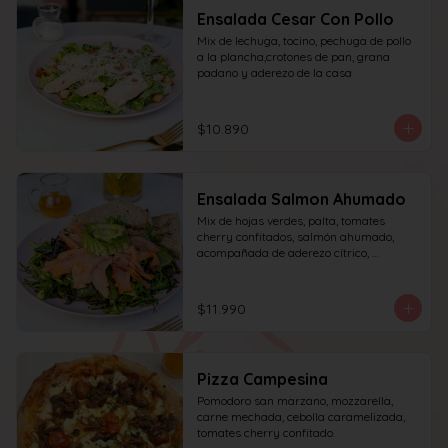
Ensalada Cesar Con Pollo
Mix de lechuga, tocino, pechuga de pollo 
a la plancha,crotones de pan, grana 
padano y aderezo de la casa
$10.890
Ensalada Salmon Ahumado
Mix de hojas verdes, palta, tomates 
cherry confitados, salmón ahumado, 
acompañada de aderezo cítrico, 
acompañado de una rebanada de pan.
$11.990
Pizza Campesina
Pomodoro san marzano, mozzarella, 
carne mechada, cebolla caramelizada, 
tomates cherry confitado.