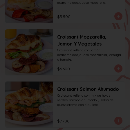
acaramelado, queso mozarella.
$5.500
Croissant Mozzarella,
Jamon Y Vegetales
Croissant relleno con jamón 
acaramelado, queso mozzarella, lechuga 
y tomate.
$6.600
Croissant Salmon Ahumado
Croissant relleno con mix de hojas 
verdes, salmon ahumado y salsa de 
queso crema con cibullete.
$7.700