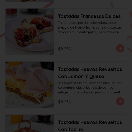
Tostadas Francesas Dulces
Tostadas de pan brioche rebosado en 
mezcla de huevo, leche, canela y azúcar, 
dorados en mantequilla, , servidas con 
frutas de la estación, azúcar glas y miel 
de mapple.
$8.250
Tostadas Huevos Revueltos
Con Jamon Y Queso
4 huevos revueltos, servidos en el pan de 
su preferencia: brioche o de campo 
integral, coronado con queso mozzarella 
rallado y con jamón de pierna, decorado 
$8.250
con sésamo o ciboulette.
Tostadas Huevos Revueltos
Con Tocino