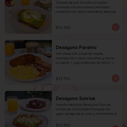
Tostada de pan brioche con palta, 
coronado con dos huevos pochados 
cubiertos con salsa holandesa, decorado 
con sésamo; incluye café simple o té 
tradicional (el café puede ser doble por 
$1.000 adicionales) + jugo del día de 
$15.290
160ml + yogur griego con granola y 
frutas de estación.
Desayuno Paramo
Hot cakes con sirope de maple, 
mantequilla, huevos revueltos y tocino 
crujiente. + jugo a elección de 160ml + 
café simple o té tradicional
$13.750
Desayuno Sunrise
Nuestro delicioso Desayuno Sunrise 
consta de una tostada francesa con 
yogur griego de la casa y mermelada de 
frutos rojos 100% natural y una tostada 
de pan blanco con palta molida, pasta de 
$12.650