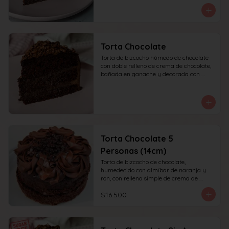
recomendada para 10 personas.
Torta Chocolate
Torta de bizcocho húmedo de chocolate 
con doble relleno de crema de chocolate, 
bañada en ganache y decorada con 
chocolate rallado. recomendada para 10 
personas.
Torta Chocolate 5
Personas (14cm)
Torta de bizcocho de chocolate, 
humedecido con almíbar de naranja y 
ron, con relleno simple de crema de 
chocolate, decoración superior con 
$16.500
ganache de chocolate. Recomendada 
para 6 personas.