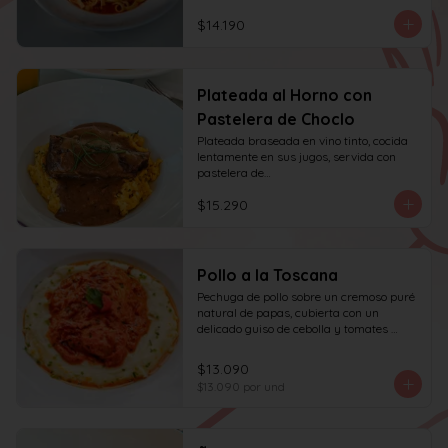
$14.190
Plateada al Horno con
Pastelera de Choclo
Plateada braseada en vino tinto, cocida 
lentamente en sus jugos, servida con 
pastelera de

choclo y albahaca.
$15.290
Pollo a la Toscana
Pechuga de pollo sobre un cremoso puré 
natural de papas, cubierta con un 
delicado guiso de cebolla y tomates 
asados, cocinado lentamente con vino 
blanco y fondo de verduras.
$13.090
$13.090
por und