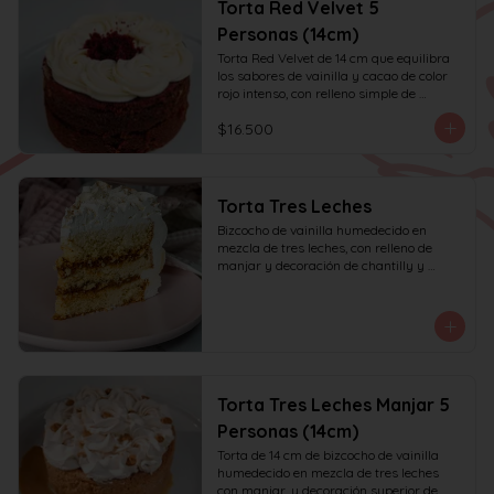
Torta Red Velvet 5
Personas (14cm)
Torta Red Velvet de 14 cm que equilibra 
los sabores de vainilla y cacao de color 
rojo intenso, con relleno simple de 
frosting de queso crema y decoración 
$16.500
solo en la parte superior. Recomendada 
para 6 personas.
Torta Tres Leches
Bizcocho de vainilla humedecido en 
mezcla de tres leches, con relleno de 
manjar y decoración de chantilly y 
manjar.
Torta Tres Leches Manjar 5
Personas (14cm)
Torta de 14 cm de bizcocho de vainilla 
humedecido en mezcla de tres leches 
con manjar, y decoración superior de 