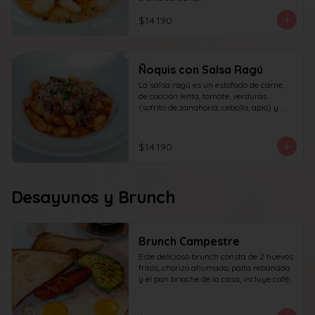
queso y perejil.
$14.190
Ñoquis con Salsa Ragú
La salsa ragú es un estofado de carne, 
de cocción lenta, tomate, verduras 
(sofrito de zanahoria, cebolla, apio) y 
vino.
$14.190
Desayunos y Brunch
Brunch Campestre
Este delicioso brunch consta de 2 huevos 
fritos, chorizo ahumado, palta rebanada 
y el pan brioche de la casa, incluye café 
simple o té tradicional + jugo del día de 
160ml (el café puede ser doble por 
$1.000 adicionales) + yogur griego con 