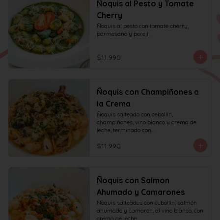
Ñoquis al Pesto y Tomate
Cherry
Ñoquis al pesto con tomate cherry, 
parmesano y perejil.
$11.990
Ñoquis con Champiñones a
la Crema
Ñoquis salteado con cebollín, 
champiñones, vino blanco y crema de 
leche, terminado con

queso y perejil.
$11.990
Ñoquis con Salmon
Ahumado y Camarones
Ñoquis salteados con cebollín, salmón 
ahumado y camarón, al vino blanco, con 
crema de leche,
