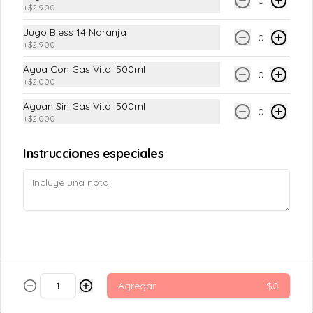
0
+
$2.900
Jugo Bless 14 Naranja
0
Croissant Choco Fruta
+
$2.900
Croissant relleno con frutilla, platano y 
chocolate belga al 54% cacao.
Agua Con Gas Vital 500ml
0
+
$2.000
Aguan Sin Gas Vital 500ml
0
$5.000
+
$2.000
Instrucciones especiales
Croissant Nutella
Delicioso Croissant relleno de Nutella, 
cubierto con azúcar glass
$4.300
Agregar
$0
Croissant Solo
Masa hojaldrada, suave y crujiente, en 