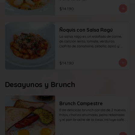
queso y perejil.
$14.190
Ñoquis con Salsa Ragú
La salsa ragú es un estofado de carne, 
de cocción lenta, tomate, verduras 
(sofrito de zanahoria, cebolla, apio) y 
vino.
$14.190
Desayunos y Brunch
Brunch Campestre
Este delicioso brunch consta de 2 huevos 
fritos, chorizo ahumado, palta rebanada 
y el pan brioche de la casa, incluye café 
simple o té tradicional + jugo del día de 
160ml (el café puede ser doble por 
$1.000 adicionales) + yogur griego con 