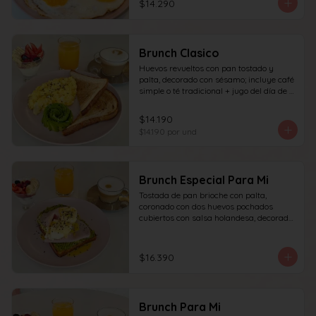
$14.290
granola y frutas de estación.
Brunch Clasico
Huevos revueltos con pan tostado y 
palta, decorado con sésamo; incluye café 
simple o té tradicional + jugo del día de 
160ml (el café puede ser doble por 
$1.000 adicionales), + yogur griego con 
$14.190
granola y frutas de estación.
$14.190
por und
Brunch Especial Para Mi
Tostada de pan brioche con palta, 
coronado con dos huevos pochados 
cubiertos con salsa holandesa, decorado 
con sésamo + una proteína a elección 
(salmón, jamón, queso, prosciutto o 
tocino) incluye café simple o té 
$16.390
tradicional (el café puede ser doble por 
$1.000 adicionales) + jugo del día de 
160ml + yogur griego con granola y 
frutas de estación.
Brunch Para Mi