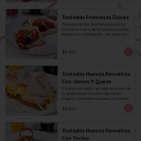
Tostadas Francesas Dulces
Tostadas de pan brioche rebosado en 
mezcla de huevo, leche, canela y azúcar, 
dorados en mantequilla, , servidas con 
frutas de la estación, azúcar glas y miel 
de mapple.
$8.250
Tostadas Huevos Revueltos
Con Jamon Y Queso
4 huevos revueltos, servidos en el pan de 
su preferencia: brioche o de campo 
integral, coronado con queso mozzarella 
rallado y con jamón de pierna, decorado 
$8.250
con sésamo o ciboulette.
Tostadas Huevos Revueltos
Con Tocino