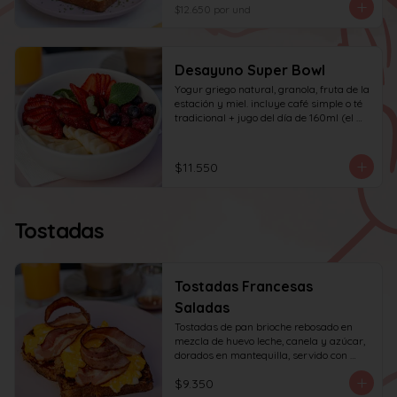
huevo y tocino en cuadritos, coronada 
$12.650
por und
con ciboulette.
Desayuno Super Bowl
Yogur griego natural, granola, fruta de la 
estación y miel. incluye café simple o té 
tradicional + jugo del día de 160ml (el 
café puede ser doble por $1.000 
adicionales)
$11.550
Tostadas
Tostadas Francesas
Saladas
Tostadas de pan brioche rebosado en 
mezcla de huevo leche, canela y azúcar, 
dorados en mantequilla, servido con 
huevos revueltos, tocino y miel de maple.
$9.350