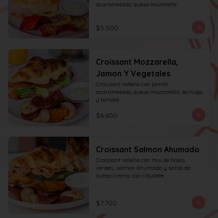
acaramelado, queso mozarella.
$5.500
Croissant Mozzarella,
Jamon Y Vegetales
Croissant relleno con jamón 
acaramelado, queso mozzarella, lechuga 
y tomate.
$6.600
Croissant Salmon Ahumado
Croissant relleno con mix de hojas 
verdes, salmon ahumado y salsa de 
queso crema con cibullete.
$7.700