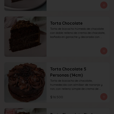
recomendada para 10 personas.
Torta Chocolate
Torta de bizcocho húmedo de chocolate 
con doble relleno de crema de chocolate, 
bañada en ganache y decorada con 
chocolate rallado. recomendada para 10 
personas.
Torta Chocolate 5
Personas (14cm)
Torta de bizcocho de chocolate, 
humedecido con almíbar de naranja y 
ron, con relleno simple de crema de 
chocolate, decoración superior con 
$16.500
ganache de chocolate. Recomendada 
para 6 personas.