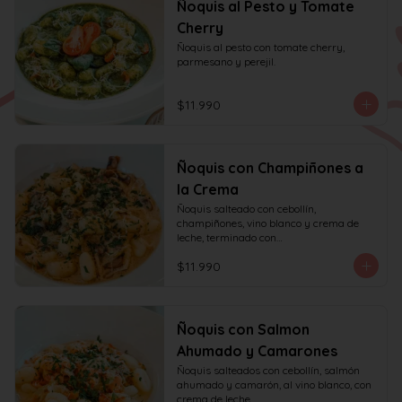
Ñoquis al Pesto y Tomate
Cherry
Ñoquis al pesto con tomate cherry, 
parmesano y perejil.
$11.990
Ñoquis con Champiñones a
la Crema
Ñoquis salteado con cebollín, 
champiñones, vino blanco y crema de 
leche, terminado con

queso y perejil.
$11.990
Ñoquis con Salmon
Ahumado y Camarones
Ñoquis salteados con cebollín, salmón 
ahumado y camarón, al vino blanco, con 
crema de leche,
