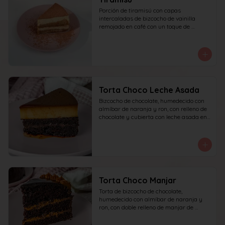
Porción de tiramisú con capas 
intercaladas de bizcocho de vainilla 
remojado en café con un toque de 
amaretto y crema a base de queso 
mascarpone, yema y azúcar, finalizado 
con cacao en polvo espolvoreado.
Torta Choco Leche Asada
Bizcocho de chocolate, humedecido con 
almíbar de naranja y ron, con relleno de 
chocolate y cubierta con leche asada en 
su parte superior. recomendada para 15 
personas.
Torta Choco Manjar
Torta de bizcocho de chocolate, 
humedecido con almíbar de naranja y 
ron, con doble relleno de manjar de 
campo, cubierta con ganache de 
chocolate oscuro y detalles de manjar. 