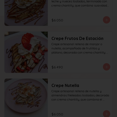
leche y nueces tostadas, terminada con 
crema chantilly, que combina suavidad 
y textura en cada bocado.
$6.050
Crepe Frutos De Estación
Crepe artesanal rellena de manjar o 
nutella, acompañada de frutillas y 
plátano, decorada con crema chantilly y 
frutilla fresca, que ofrece un equilibrio 
perfecto entre dulzura, frescura y 
textura en cada bocado.
$6.490
Crepe Nutella
Crepe artesanal rellena de nutella y 
almendras fileteadas tostadas, decorada 
con crema chantilly, que combina el 
sabor intenso del chocolate con el toque 
crujiente de las almendras en cada 
bocado.
$6.050