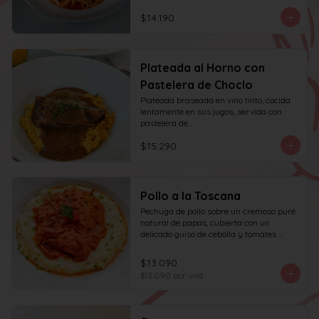
$14.190
Plateada al Horno con
Pastelera de Choclo
Plateada braseada en vino tinto, cocida 
lentamente en sus jugos, servida con 
pastelera de

choclo y albahaca.
$15.290
Pollo a la Toscana
Pechuga de pollo sobre un cremoso puré 
natural de papas, cubierta con un 
delicado guiso de cebolla y tomates 
asados, cocinado lentamente con vino 
blanco y fondo de verduras.
$13.090
$13.090
por und