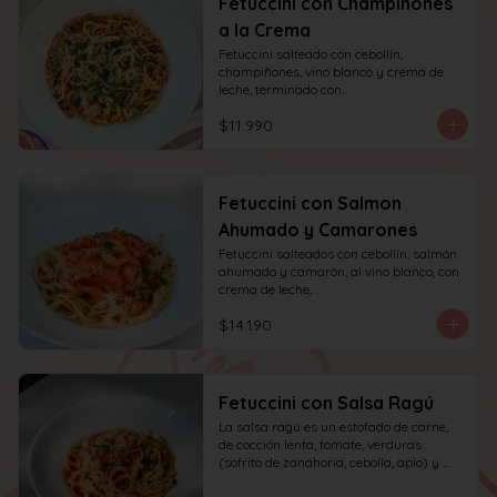
Fetuccini con Champiñones
a la Crema
Fetuccini salteado con cebollín, 
champiñones, vino blanco y crema de 
leche, terminado con

queso y perejil.
$11.990
Fetuccini con Salmon
Ahumado y Camarones
Fetuccini salteados con cebollín, salmón 
ahumado y camarón, al vino blanco, con 
crema de leche,

queso y perejil.
$14.190
Fetuccini con Salsa Ragú
La salsa ragú es un estofado de carne, 
de cocción lenta, tomate, verduras 
(sofrito de zanahoria, cebolla, apio) y 
vino.