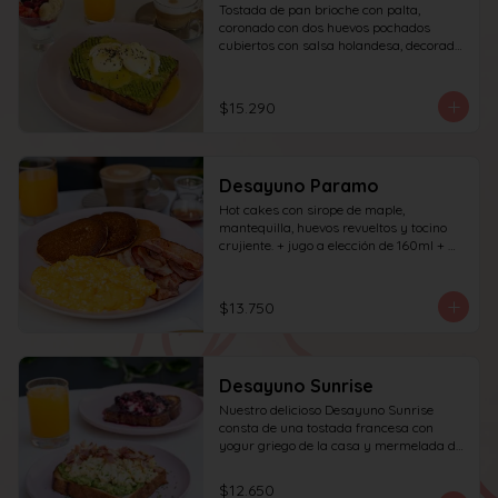
Tostada de pan brioche con palta, 
coronado con dos huevos pochados 
cubiertos con salsa holandesa, decorado 
con sésamo; incluye café simple o té 
tradicional (el café puede ser doble por 
$1.000 adicionales) + jugo del día de 
$15.290
160ml + yogur griego con granola y 
frutas de estación.
Desayuno Paramo
Hot cakes con sirope de maple, 
mantequilla, huevos revueltos y tocino 
crujiente. + jugo a elección de 160ml + 
café simple o té tradicional
$13.750
Desayuno Sunrise
Nuestro delicioso Desayuno Sunrise 
consta de una tostada francesa con 
yogur griego de la casa y mermelada de 
frutos rojos 100% natural y una tostada 
de pan blanco con palta molida, pasta de 
$12.650