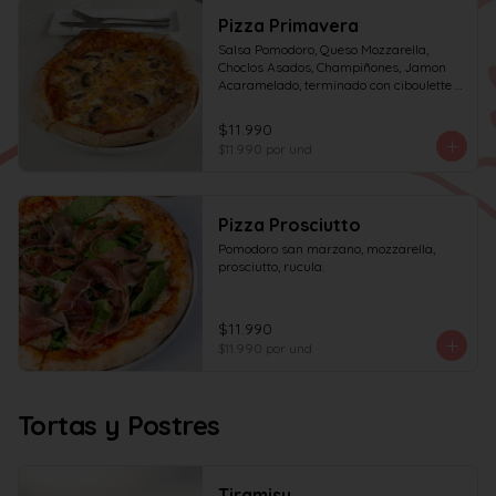
Pizza Primavera
Salsa Pomodoro, Queso Mozzarella, 
Choclos Asados, Champiñones, Jamon 
Acaramelado, terminado con ciboulette y 
Crema de Leche
$11.990
$11.990
por und
Pizza Prosciutto
Pomodoro san marzano, mozzarella, 
prosciutto, rucula.
$11.990
$11.990
por und
Tortas y Postres
Tiramisu