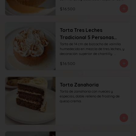
chantilly y manjar. recomendada para 6 
$16.500
personas.
Torta Tres Leches
Tradicional 5 Personas
(14cm)
Torta de 14 cm de bizcocho de vainilla 
humedecido en mezcla de tres leches, y 
decoración superior de chantilly. 
recomendada para 6 personas.
$16.500
Torta Zanahoria
Torta de zanahoria con nueces y 
especias, doble relleno de frosting de 
queso crema.