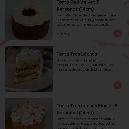
Torta Red Velvet 5
Personas (14cm)
Torta Red Velvet de 14 cm que equilibra 
los sabores de vainilla y cacao de color 
rojo intenso, con relleno simple de 
frosting de queso crema y decoración 
$16.500
solo en la parte superior. Recomendada 
para 6 personas.
Torta Tres Leches
Bizcocho de vainilla humedecido en 
mezcla de tres leches, con relleno de 
manjar y decoración de chantilly y 
manjar.
Torta Tres Leches Manjar 5
Personas (14cm)
Torta de 14 cm de bizcocho de vainilla 
humedecido en mezcla de tres leches 
con manjar, y decoración superior de 