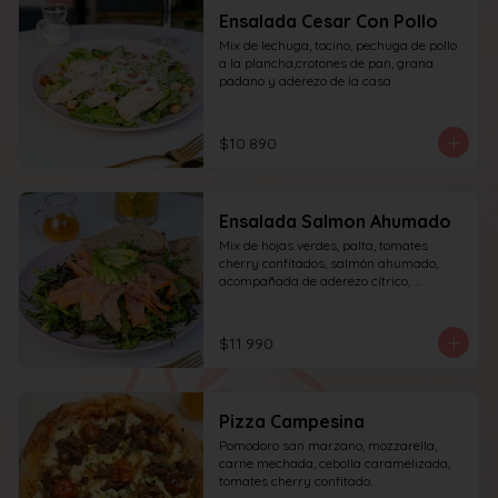
Ensalada Cesar Con Pollo
Mix de lechuga, tocino, pechuga de pollo 
a la plancha,crotones de pan, grana 
padano y aderezo de la casa
$10.890
Ensalada Salmon Ahumado
Mix de hojas verdes, palta, tomates 
cherry confitados, salmón ahumado, 
acompañada de aderezo cítrico, 
acompañado de una rebanada de pan.
$11.990
Pizza Campesina
Pomodoro san marzano, mozzarella, 
carne mechada, cebolla caramelizada, 
tomates cherry confitado.