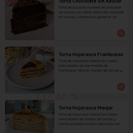
Torta Chocolate Sin Azucar
Torta de bizcocho húmedo de chocolate 
sin azúcar con doble relleno de chocolate 
sin azúcar, cubierto con ganache sin 
azúcar y decorado con chocolate rallado.
Torta Hojarasca Frambuesa
Torta de hojarasca rellena por capas 
intercaladas de mermelada de 
frambuesa natural, manjar de campo y 
crema pastelera casera, decorada con 
manjar de campo y frambuesa. 
recomendada para 15 personas.
Torta Hojarasca Manjar
Torta de hojarasca rellena con capas 
intercaladas de manjar de campo y 
crema pastelera casera, decorada con 
manjar de campo. recomendada para 15 