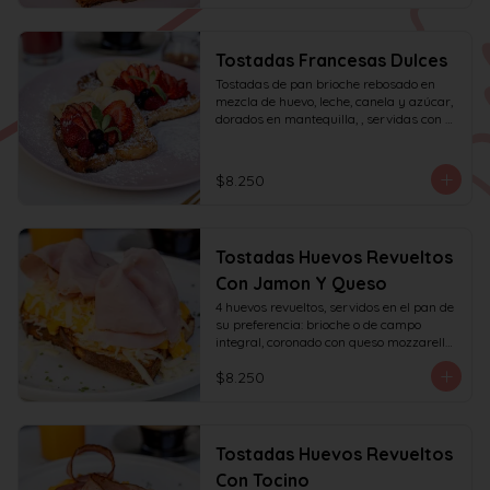
Tostadas Francesas Dulces
Tostadas de pan brioche rebosado en 
mezcla de huevo, leche, canela y azúcar, 
dorados en mantequilla, , servidas con 
frutas de la estación, azúcar glas y miel 
de mapple.
$8.250
Tostadas Huevos Revueltos
Con Jamon Y Queso
4 huevos revueltos, servidos en el pan de 
su preferencia: brioche o de campo 
integral, coronado con queso mozzarella 
rallado y con jamón de pierna, decorado 
$8.250
con sésamo o ciboulette.
Tostadas Huevos Revueltos
Con Tocino