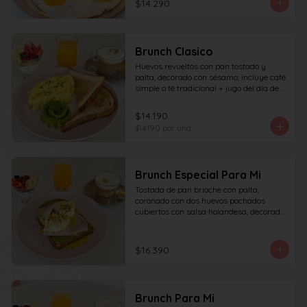
$14.290
granola y frutas de estación.
Brunch Clasico
Huevos revueltos con pan tostado y 
palta, decorado con sésamo; incluye café 
simple o té tradicional + jugo del día de 
160ml (el café puede ser doble por 
$1.000 adicionales), + yogur griego con 
$14.190
granola y frutas de estación.
$14.190
por und
Brunch Especial Para Mi
Tostada de pan brioche con palta, 
coronado con dos huevos pochados 
cubiertos con salsa holandesa, decorado 
con sésamo + una proteína a elección 
(salmón, jamón, queso, prosciutto o 
tocino) incluye café simple o té 
$16.390
tradicional (el café puede ser doble por 
$1.000 adicionales) + jugo del día de 
160ml + yogur griego con granola y 
frutas de estación.
Brunch Para Mi