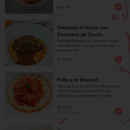
$14.190
Plateada al Horno con
Pastelera de Choclo
Plateada braseada en vino tinto, cocida 
lentamente en sus jugos, servida con 
pastelera de

choclo y albahaca.
$15.290
Pollo a la Toscana
Pechuga de pollo sobre un cremoso puré 
natural de papas, cubierta con un 
delicado guiso de cebolla y tomates 
asados, cocinado lentamente con vino 
blanco y fondo de verduras.
$13.090
$13.090
por und