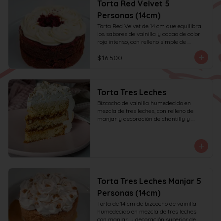
Torta Red Velvet 5
Personas (14cm)
Torta Red Velvet de 14 cm que equilibra 
los sabores de vainilla y cacao de color 
rojo intenso, con relleno simple de 
frosting de queso crema y decoración 
$16.500
solo en la parte superior. Recomendada 
para 6 personas.
Torta Tres Leches
Bizcocho de vainilla humedecido en 
mezcla de tres leches, con relleno de 
manjar y decoración de chantilly y 
manjar.
Torta Tres Leches Manjar 5
Personas (14cm)
Torta de 14 cm de bizcocho de vainilla 
humedecido en mezcla de tres leches 
con manjar, y decoración superior de 