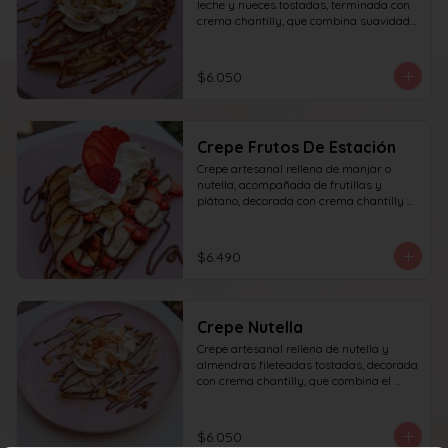
leche y nueces tostadas, terminada con 
crema chantilly, que combina suavidad 
y textura en cada bocado.
$6.050
Crepe Frutos De Estación
Crepe artesanal rellena de manjar o 
nutella, acompañada de frutillas y 
plátano, decorada con crema chantilly y 
frutilla fresca, que ofrece un equilibrio 
perfecto entre dulzura, frescura y 
textura en cada bocado.
$6.490
Crepe Nutella
Crepe artesanal rellena de nutella y 
almendras fileteadas tostadas, decorada 
con crema chantilly, que combina el 
sabor intenso del chocolate con el toque 
crujiente de las almendras en cada 
bocado.
$6.050