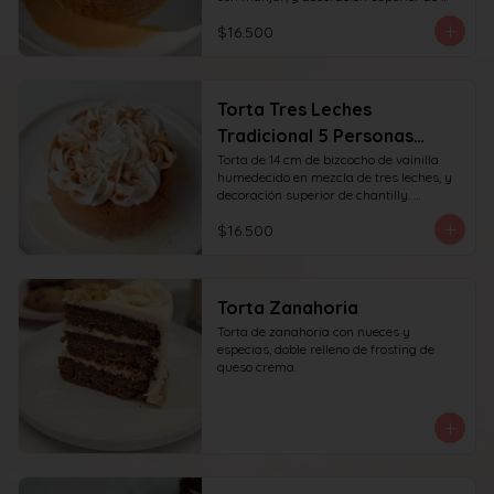
chantilly y manjar. recomendada para 6 
$16.500
personas.
Torta Tres Leches
Tradicional 5 Personas
(14cm)
Torta de 14 cm de bizcocho de vainilla 
humedecido en mezcla de tres leches, y 
decoración superior de chantilly. 
recomendada para 6 personas.
$16.500
Torta Zanahoria
Torta de zanahoria con nueces y 
especias, doble relleno de frosting de 
queso crema.