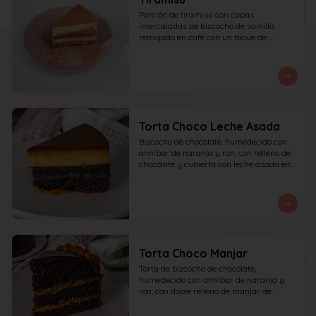
Porción de tiramisú con capas 
intercaladas de bizcocho de vainilla 
remojado en café con un toque de 
amaretto y crema a base de queso 
mascarpone, yema y azúcar, finalizado 
con cacao en polvo espolvoreado.
Torta Choco Leche Asada
Bizcocho de chocolate, humedecido con 
almíbar de naranja y ron, con relleno de 
chocolate y cubierta con leche asada en 
su parte superior. recomendada para 15 
personas.
Torta Choco Manjar
Torta de bizcocho de chocolate, 
humedecido con almíbar de naranja y 
ron, con doble relleno de manjar de 
campo, cubierta con ganache de 
chocolate oscuro y detalles de manjar. 