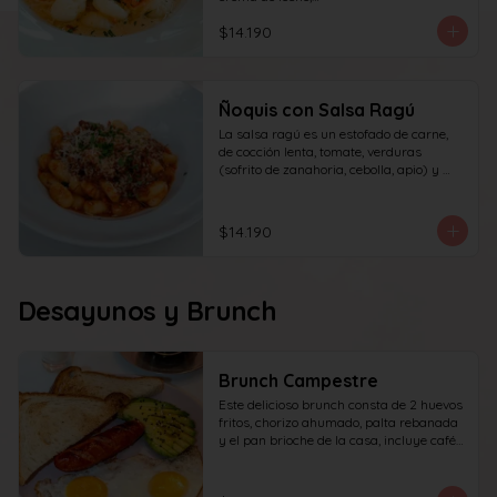
queso y perejil.
$14.190
Ñoquis con Salsa Ragú
La salsa ragú es un estofado de carne, 
de cocción lenta, tomate, verduras 
(sofrito de zanahoria, cebolla, apio) y 
vino.
$14.190
Desayunos y Brunch
Brunch Campestre
Este delicioso brunch consta de 2 huevos 
fritos, chorizo ahumado, palta rebanada 
y el pan brioche de la casa, incluye café 
simple o té tradicional + jugo del día de 
160ml (el café puede ser doble por 
$1.000 adicionales) + yogur griego con 