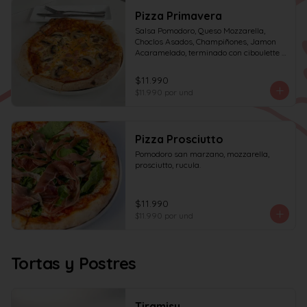
Pizza Primavera
Salsa Pomodoro, Queso Mozzarella, 
Choclos Asados, Champiñones, Jamon 
Acaramelado, terminado con ciboulette y 
Crema de Leche
$11.990
$11.990
por und
Pizza Prosciutto
Pomodoro san marzano, mozzarella, 
prosciutto, rucula.
$11.990
$11.990
por und
Tortas y Postres
Tiramisu