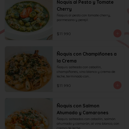
Ñoquis al Pesto y Tomate
Cherry
Ñoquis al pesto con tomate cherry, 
parmesano y perejil.
$11.990
Ñoquis con Champiñones a
la Crema
Ñoquis salteado con cebollín, 
champiñones, vino blanco y crema de 
leche, terminado con

queso y perejil.
$11.990
Ñoquis con Salmon
Ahumado y Camarones
Ñoquis salteados con cebollín, salmón 
ahumado y camarón, al vino blanco, con 
crema de leche,
