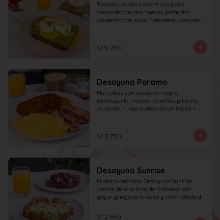
Tostada de pan brioche con palta, 
coronado con dos huevos pochados 
cubiertos con salsa holandesa, decorado 
con sésamo; incluye café simple o té 
tradicional (el café puede ser doble por 
$1.000 adicionales) + jugo del día de 
$15.290
160ml + yogur griego con granola y 
frutas de estación.
Desayuno Paramo
Hot cakes con sirope de maple, 
mantequilla, huevos revueltos y tocino 
crujiente. + jugo a elección de 160ml + 
café simple o té tradicional
$13.750
Desayuno Sunrise
Nuestro delicioso Desayuno Sunrise 
consta de una tostada francesa con 
yogur griego de la casa y mermelada de 
frutos rojos 100% natural y una tostada 
de pan blanco con palta molida, pasta de 
$12.650