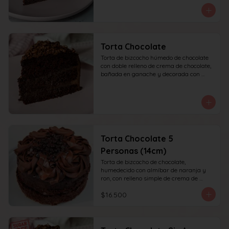
recomendada para 10 personas.
Torta Chocolate
Torta de bizcocho húmedo de chocolate 
con doble relleno de crema de chocolate, 
bañada en ganache y decorada con 
chocolate rallado. recomendada para 10 
personas.
Torta Chocolate 5
Personas (14cm)
Torta de bizcocho de chocolate, 
humedecido con almíbar de naranja y 
ron, con relleno simple de crema de 
chocolate, decoración superior con 
$16.500
ganache de chocolate. Recomendada 
para 6 personas.