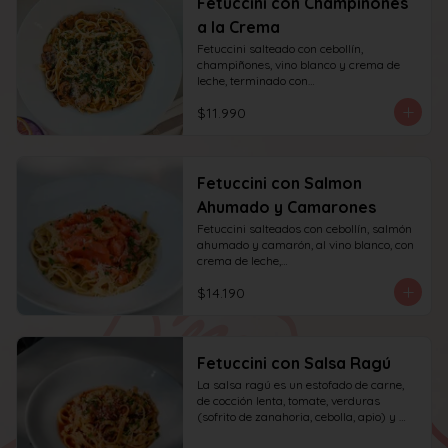
Fetuccini con Champiñones
a la Crema
Fetuccini salteado con cebollín, 
champiñones, vino blanco y crema de 
leche, terminado con

queso y perejil.
$11.990
Fetuccini con Salmon
Ahumado y Camarones
Fetuccini salteados con cebollín, salmón 
ahumado y camarón, al vino blanco, con 
crema de leche,

queso y perejil.
$14.190
Fetuccini con Salsa Ragú
La salsa ragú es un estofado de carne, 
de cocción lenta, tomate, verduras 
(sofrito de zanahoria, cebolla, apio) y 
vino.