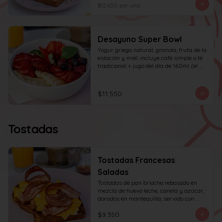
huevo y tocino en cuadritos, coronada 
$12.650
por und
con ciboulette.
Desayuno Super Bowl
Yogur griego natural, granola, fruta de la 
estación y miel. incluye café simple o té 
tradicional + jugo del día de 160ml (el 
café puede ser doble por $1.000 
adicionales)
$11.550
Tostadas
Tostadas Francesas
Saladas
Tostadas de pan brioche rebosado en 
mezcla de huevo leche, canela y azúcar, 
dorados en mantequilla, servido con 
huevos revueltos, tocino y miel de maple.
$9.350