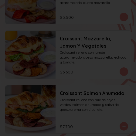
acaramelado, queso mozarella.
$5.500
Croissant Mozzarella,
Jamon Y Vegetales
Croissant relleno con jamón 
acaramelado, queso mozzarella, lechuga 
y tomate.
$6.600
Croissant Salmon Ahumado
Croissant relleno con mix de hojas 
verdes, salmon ahumado y salsa de 
queso crema con cibullete.
$7.700