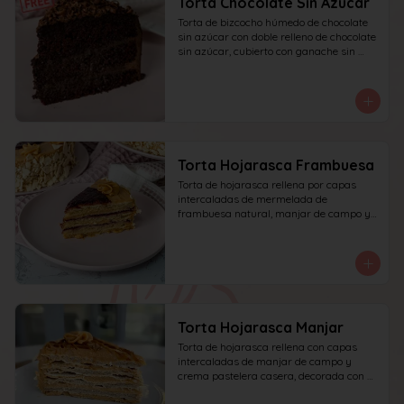
Torta Chocolate Sin Azucar
Torta de bizcocho húmedo de chocolate 
sin azúcar con doble relleno de chocolate 
sin azúcar, cubierto con ganache sin 
azúcar y decorado con chocolate rallado.
Torta Hojarasca Frambuesa
Torta de hojarasca rellena por capas 
intercaladas de mermelada de 
frambuesa natural, manjar de campo y 
crema pastelera casera, decorada con 
manjar de campo y frambuesa. 
recomendada para 15 personas.
Torta Hojarasca Manjar
Torta de hojarasca rellena con capas 
intercaladas de manjar de campo y 
crema pastelera casera, decorada con 
manjar de campo. recomendada para 15 