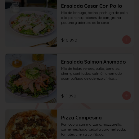
Ensalada Cesar Con Pollo
Mix de lechuga, tocino, pechuga de pollo 
a la plancha,crotones de pan, grana 
padano y aderezo de la casa
$10.890
Ensalada Salmon Ahumado
Mix de hojas verdes, palta, tomates 
cherry confitados, salmón ahumado, 
acompañada de aderezo cítrico, 
acompañado de una rebanada de pan.
$11.990
Pizza Campesina
Pomodoro san marzano, mozzarella, 
carne mechada, cebolla caramelizada, 
tomates cherry confitado.