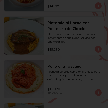
$14.190
Plateada al Horno con
Pastelera de Choclo
Plateada braseada en vino tinto, cocida 
lentamente en sus jugos, servida con 
pastelera de

choclo y albahaca.
$15.290
Pollo a la Toscana
Pechuga de pollo sobre un cremoso puré 
natural de papas, cubierta con un 
delicado guiso de cebolla y tomates 
asados, cocinado lentamente con vino 
blanco y fondo de verduras.
$13.090
$13.090
por und