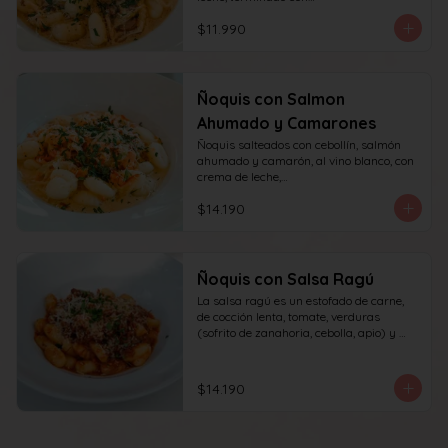
queso y perejil.
$11.990
Ñoquis con Salmon
Ahumado y Camarones
Ñoquis salteados con cebollín, salmón 
ahumado y camarón, al vino blanco, con 
crema de leche,

queso y perejil.
$14.190
Ñoquis con Salsa Ragú
La salsa ragú es un estofado de carne, 
de cocción lenta, tomate, verduras 
(sofrito de zanahoria, cebolla, apio) y 
vino.
$14.190