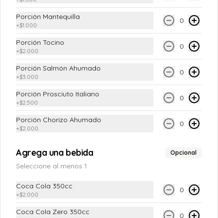
Tarta de masa crujiente, rellena de frutos 
rojos cocidos y cubierta con un clásico 
Porción Mantequilla
0
crumble. recomendada para 10 
+
$1.000
personas.
Porción Tocino
0
+
$2.000
Porción Salmón Ahumado
0
+
$3.000
Kuchen Manzana
Porción Prosciuto Italiano
Tarta crujiente, rellena de manzanas 
0
cocidas con una mezcla de especias y 
+
$2.500
crema pastelera. recomendada para 10 
personas.
Porción Chorizo Ahumado
0
+
$2.000
Agrega una bebida
Opcional
Seleccione al menos 1
Pie De Limón
Pie de limón con crujiente base de galleta 
Coca Cola 350cc
especiada, rellena de crema de limón y 
0
+
$2.000
cubierta con merengue suizo flameado. 
recomendada para 6 personas.
Coca Cola Zero 350cc
0