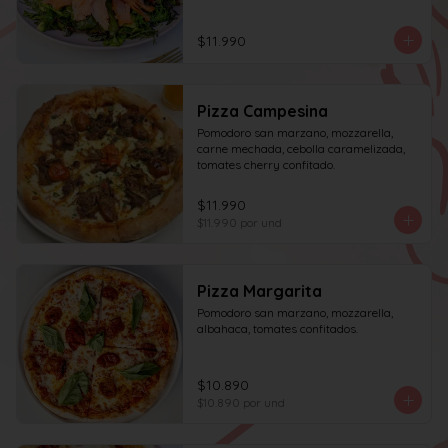
acompañado de una rebanada de pan.
$11.990
Pizza Campesina
Pomodoro san marzano, mozzarella, 
carne mechada, cebolla caramelizada, 
tomates cherry confitado.
$11.990
$11.990
por und
Pizza Margarita
Pomodoro san marzano, mozzarella, 
albahaca, tomates confitados.
$10.890
$10.890
por und