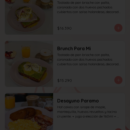
Tostada de pan brioche con palta, 
coronado con dos huevos pochados 
cubiertos con salsa holandesa, decorado 
con sésamo + una proteína a elección 
(salmón, jamón, queso, prosciutto o 
tocino) incluye café simple o té 
$16.390
tradicional (el café puede ser doble por 
$1.000 adicionales) + jugo del día de 
160ml + yogur griego con granola y 
frutas de estación.
Brunch Para Mi
Tostada de pan brioche con palta, 
coronado con dos huevos pochados 
cubiertos con salsa holandesa, decorado 
con sésamo; incluye café simple o té 
tradicional (el café puede ser doble por 
$1.000 adicionales) + jugo del día de 
$15.290
160ml + yogur griego con granola y 
frutas de estación.
Desayuno Paramo
Hot cakes con sirope de maple, 
mantequilla, huevos revueltos y tocino 
crujiente. + jugo a elección de 160ml + 
café simple o té tradicional