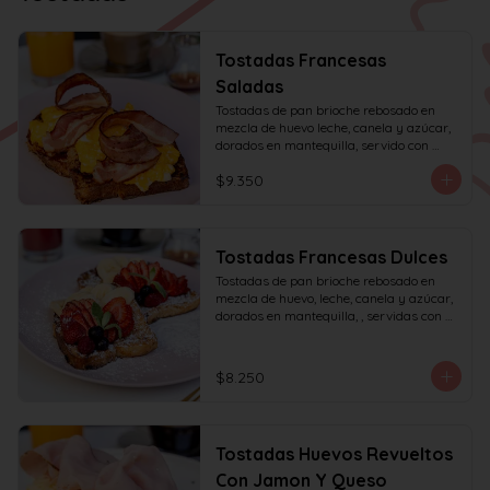
Tostadas Francesas
Saladas
Tostadas de pan brioche rebosado en 
mezcla de huevo leche, canela y azúcar, 
dorados en mantequilla, servido con 
huevos revueltos, tocino y miel de maple.
$9.350
Tostadas Francesas Dulces
Tostadas de pan brioche rebosado en 
mezcla de huevo, leche, canela y azúcar, 
dorados en mantequilla, , servidas con 
frutas de la estación, azúcar glas y miel 
de mapple.
$8.250
Tostadas Huevos Revueltos
Con Jamon Y Queso