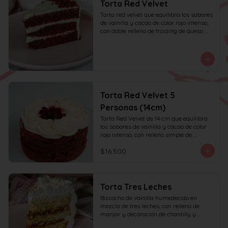
Torta Red Velvet
Torta red velvet que equilibra los sabores 
de vainilla y cacao de color rojo intenso, 
con doble relleno de frosting de queso 
crema.
Torta Red Velvet 5
Personas (14cm)
Torta Red Velvet de 14 cm que equilibra 
los sabores de vainilla y cacao de color 
rojo intenso, con relleno simple de 
frosting de queso crema y decoración 
$16.500
solo en la parte superior. Recomendada 
para 6 personas.
Torta Tres Leches
Bizcocho de vainilla humedecido en 
mezcla de tres leches, con relleno de 
manjar y decoración de chantilly y 
manjar.