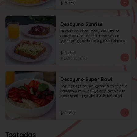
$13.750
Desayuno Sunrise
Nuestro delicioso Desayuno Sunrise 
consta de una tostada francesa con 
yogur griego de la casa y mermelada de 
frutos rojos 100% natural y una tostada 
de pan blanco con palta molida, pasta de 
$12.650
huevo y tocino en cuadritos, coronada 
$12.650
por und
con ciboulette.
Desayuno Super Bowl
Yogur griego natural, granola, fruta de la 
estación y miel. incluye café simple o té 
tradicional + jugo del día de 160ml (el 
café puede ser doble por $1.000 
adicionales)
$11.550
Tostadas