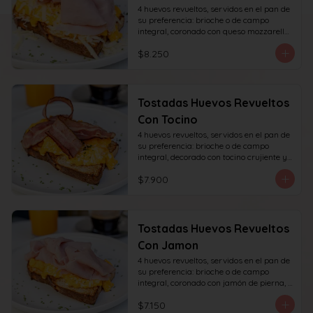
4 huevos revueltos, servidos en el pan de 
su preferencia: brioche o de campo 
integral, coronado con queso mozzarella 
rallado y con jamón de pierna, decorado 
$8.250
con sésamo o ciboulette.
Tostadas Huevos Revueltos
Con Tocino
4 huevos revueltos, servidos en el pan de 
su preferencia: brioche o de campo 
integral, decorado con tocino crujiente y 
decorado con sésamo o ciboulette.
$7.900
Tostadas Huevos Revueltos
Con Jamon
4 huevos revueltos, servidos en el pan de 
su preferencia: brioche o de campo 
integral, coronado con jamón de pierna, 
decorado con sésamo o ciboulette.
$7.150