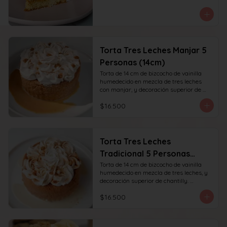
Torta Tres Leches Manjar 5
Personas (14cm)
Torta de 14 cm de bizcocho de vainilla 
humedecido en mezcla de tres leches 
con manjar, y decoración superior de 
chantilly y manjar. recomendada para 6 
$16.500
personas.
Torta Tres Leches
Tradicional 5 Personas
(14cm)
Torta de 14 cm de bizcocho de vainilla 
humedecido en mezcla de tres leches, y 
decoración superior de chantilly. 
recomendada para 6 personas.
$16.500