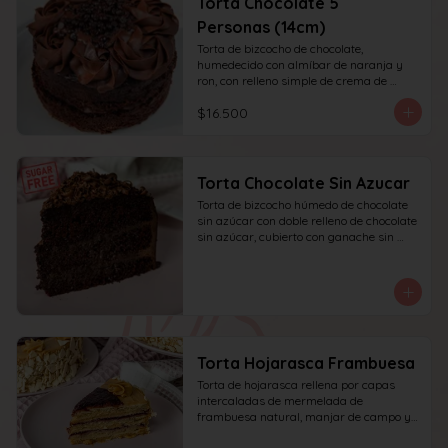
Torta Chocolate 5
Personas (14cm)
Torta de bizcocho de chocolate, 
humedecido con almíbar de naranja y 
ron, con relleno simple de crema de 
chocolate, decoración superior con 
$16.500
ganache de chocolate. Recomendada 
para 6 personas.
Torta Chocolate Sin Azucar
Torta de bizcocho húmedo de chocolate 
sin azúcar con doble relleno de chocolate 
sin azúcar, cubierto con ganache sin 
azúcar y decorado con chocolate rallado.
Torta Hojarasca Frambuesa
Torta de hojarasca rellena por capas 
intercaladas de mermelada de 
frambuesa natural, manjar de campo y 
crema pastelera casera, decorada con 