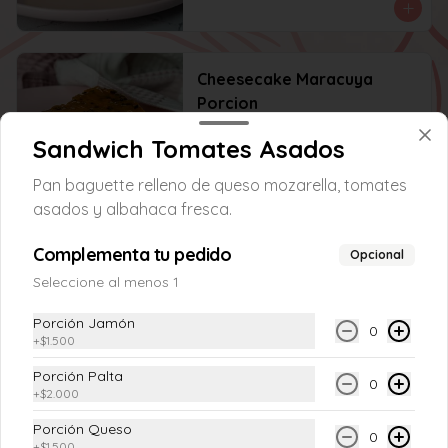
Cheesecake Maracuya
Porcion
Porción de cheesecake estilo Nueva York 
con mermelada de maracuya natural.
Sandwich Tomates Asados
Pan baguette relleno de queso mozarella, tomates
$6.200
asados y albahaca fresca.
Complementa tu pedido
Opcional
Cheesecake Vasco
Seleccione al menos 1
Porción de tarta de queso madurado sin 
galleta, ni salsa, de interior cremoso y 
suave.
Porción Jamón
0
+
$1.500
Porción Palta
0
+
$2.000
Porción Queso
0
Kuchen Frutos Rojos
+
$1.500