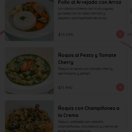
Pollo al Arvejado con Arroz
Un clásico chileno con truto jugoso, 
guisado con arvejas tiernas y

papitas, acompañado de arroz 
aromático al cilantro.
$13.090
Ñoquis al Pesto y Tomate
Cherry
Ñoquis al pesto con tomate cherry, 
parmesano y perejil.
$11.990
Ñoquis con Champiñones a
la Crema
Ñoquis salteado con cebollín, 
champiñones, vino blanco y crema de 
leche, terminado con
