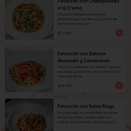
Fetuccini con Champiñones
a la Crema
Fetuccini salteado con cebollín, 
champiñones, vino blanco y crema de 
leche, terminado con

queso y perejil.
$11.990
Fetuccini con Salmon
Ahumado y Camarones
Fetuccini salteados con cebollín, salmón 
ahumado y camarón, al vino blanco, con 
crema de leche,

queso y perejil.
$14.190
Fetuccini con Salsa Ragú
La salsa ragú es un estofado de carne, 
de cocción lenta, tomate, verduras 
(sofrito de zanahoria, cebolla, apio) y 
vino.