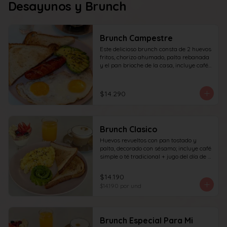
Desayunos y Brunch
Brunch Campestre
Este delicioso brunch consta de 2 huevos 
fritos, chorizo ahumado, palta rebanada 
y el pan brioche de la casa, incluye café 
simple o té tradicional + jugo del día de 
160ml (el café puede ser doble por 
$1.000 adicionales) + yogur griego con 
$14.290
granola y frutas de estación.
Brunch Clasico
Huevos revueltos con pan tostado y 
palta, decorado con sésamo; incluye café 
simple o té tradicional + jugo del día de 
160ml (el café puede ser doble por 
$1.000 adicionales), + yogur griego con 
$14.190
granola y frutas de estación.
$14.190
por und
Brunch Especial Para Mi