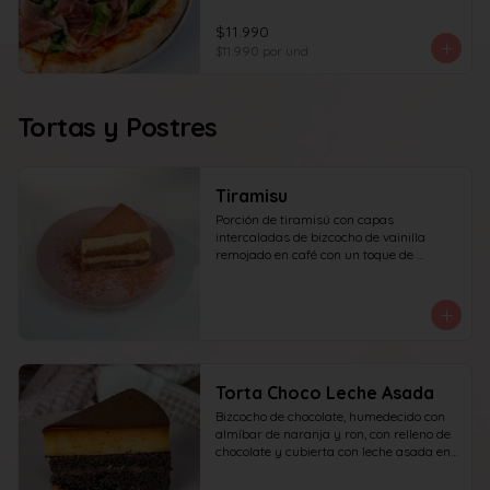
$11.990
$11.990
por und
Tortas y Postres
Tiramisu
Porción de tiramisú con capas 
intercaladas de bizcocho de vainilla 
remojado en café con un toque de 
amaretto y crema a base de queso 
mascarpone, yema y azúcar, finalizado 
con cacao en polvo espolvoreado.
Torta Choco Leche Asada
Bizcocho de chocolate, humedecido con 
almíbar de naranja y ron, con relleno de 
chocolate y cubierta con leche asada en 
su parte superior. recomendada para 15 
personas.